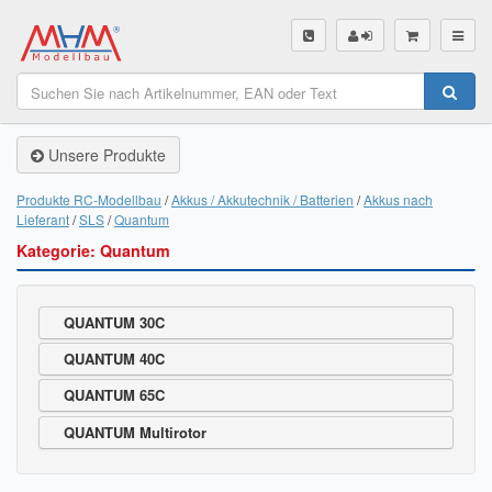
SHOP
Unsere Produkte
Unsere Produkte
Akku Finder
Produkte RC-Modellbau
Akkus / Akkutechnik / Batterien
Akkus nach
Lieferant
SLS
Quantum
Servo Finder
Kategorie: Quantum
BL-Motor Finder
QUANTUM 30C
Schiffsschrauben Finder
QUANTUM 40C
Räder Finder
QUANTUM 65C
Luftschrauben Finder
QUANTUM Multirotor
Sendungsverfolgung DHL