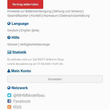
Vertrag widerrufen
Hinweise zur Batterieentsorgung
|
Zahlung und Versand
|
Geschäftszeiten
|
Kontakt
|
Impressum
|
Datenschutzerklärung
Language
Deutsch
|
English (βeta)
Hilfe
Glossar
|
Verfügbarkeitsanzeige
Statistik
Es befinden sich zur Zeit 54077 Artikel im Shop.
Letzte Aktualisierung am 07.08.2026 13:25 Uhr.
Mein Konto
Anmelden
Netzwerk
@MHMModellbau
Facebook
RSS