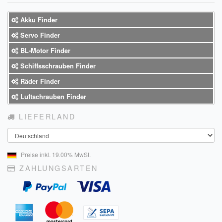
Sendungsverfolgung DPD
Akku Finder
Verfügbarkeitsanzeige
Servo Finder
Zahlung und Versand
BL-Motor Finder
Schiffsschrauben Finder
Widerrufsrecht
Räder Finder
Widerrufsbelehrung für den Verkauf von Waren / Muster-
Luftschrauben Finder
Widerrufsformular
LIEFERLAND
Widerrufsbelehrung für digitale Waren / Muster-
Land
Widerrufsformular
AGB und Kundeninformationen
Preise inkl. 19.00% MwSt.
ZAHLUNGSARTEN
Datenschutzerklärung
Hinweise zur Batterieentsorgung
Geschäftszeiten