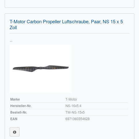
Impressum
T-Motor Carbon Propeller Luftschraube, Paar, NS 15 x 5
FAQ
Zoll
ÜBER UNS
...
Was wir bieten
Unsere Philosophie
KONTAKT
MEIN KONTO
Marke
T-Motor
WARENKORB
Hersteller-Nr.
NS-16x5.4
Bestell-Nr.
TM-NS-15x5
EAN
6971360354628