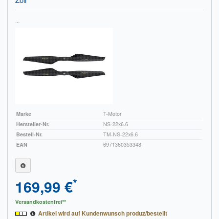
...
Marke
T-Motor
Hersteller-Nr.
NS-22x6.6
Bestell-Nr.
TM-NS-22x6.6
EAN
6971360353348
*
169,99 €
Versandkostenfrei**
Artikel wird auf Kundenwunsch produz/bestellt