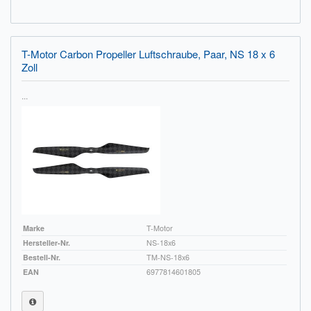
T-Motor Carbon Propeller Luftschraube, Paar, NS 18 x 6
Zoll
...
Marke
T-Motor
Hersteller-Nr.
NS-18x6
Bestell-Nr.
TM-NS-18x6
EAN
6977814601805