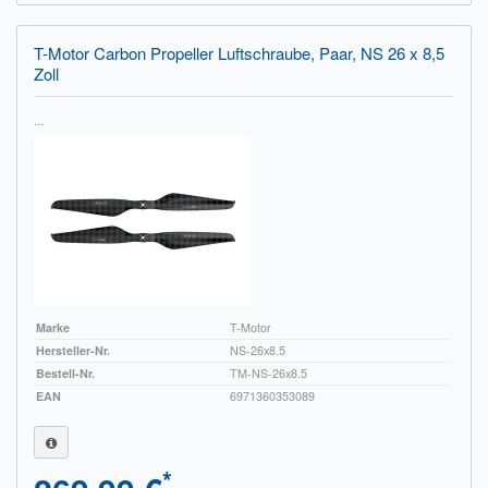
T-Motor Carbon Propeller Luftschraube, Paar, NS 26 x 8,5
Zoll
...
Marke
T-Motor
Hersteller-Nr.
NS-26x8.5
Bestell-Nr.
TM-NS-26x8.5
EAN
6971360353089
*