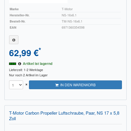
Marke
T-Motor
Hersteller-Nr.
NS-16x6.1
Bestell-Nr.
TM-NS-16x6.1
EAN
6971360354598
*
62,99 €
Artikel ist lagernd
Lieferzeit: 1-2 Werktage
Nur noch 2 Artikel im Lager
×
IN DEN WARENKORB
T-Motor Carbon Propeller Luftschraube, Paar, NS 17 x 5,8
Zoll
...