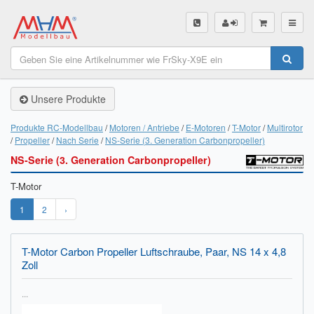
SHOP
Unsere Produkte
Unsere Produkte
Akku Finder
Produkte RC-Modellbau
Motoren / Antriebe
E-Motoren
T-Motor
Multirotor
Propeller
Nach Serie
NS-Serie (3. Generation Carbonpropeller)
Servo Finder
NS-Serie (3. Generation Carbonpropeller)
BL-Motor Finder
T-Motor
Schiffsschrauben Finder
1
2
›
Räder Finder
T-Motor Carbon Propeller Luftschraube, Paar, NS 14 x 4,8
Zoll
Luftschrauben Finder
...
Sendungsverfolgung DHL