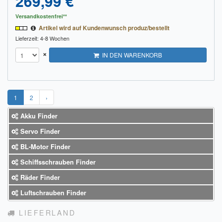
269,99 €
Versandkostenfrei**
Artikel wird auf Kundenwunsch produz/bestellt
Lieferzeit: 4-8 Wochen
×
IN DEN WARENKORB
1
2
›
Akku Finder
Servo Finder
BL-Motor Finder
Schiffsschrauben Finder
Räder Finder
Luftschrauben Finder
LIEFERLAND