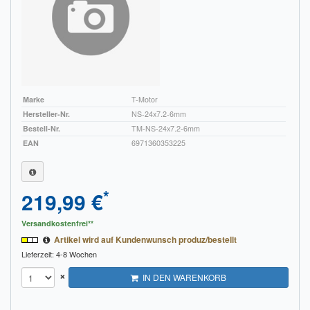
Marke
T-Motor
Hersteller-Nr.
NS-24x7.2-6mm
Bestell-Nr.
TM-NS-24x7.2-6mm
EAN
6971360353225
*
219,99 €
Versandkostenfrei**
Artikel wird auf Kundenwunsch produz/bestellt
Lieferzeit: 4-8 Wochen
×
IN DEN WARENKORB