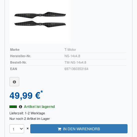
Sendungsverfolgung DPD
Verfügbarkeitsanzeige
Zahlung und Versand
Widerrufsrecht
Marke
T-Motor
Widerrufsbelehrung für den Verkauf von Waren / Muster-
Hersteller-Nr.
NS-14x4.8
Widerrufsformular
Bestell-Nr.
TM-NS-14x4.8
EAN
6971360353164
Widerrufsbelehrung für digitale Waren / Muster-
Widerrufsformular
*
49,99 €
AGB und Kundeninformationen
Artikel ist lagernd
Datenschutzerklärung
Lieferzeit: 1-2 Werktage
Nur noch 2 Artikel im Lager
Hinweise zur Batterieentsorgung
×
IN DEN WARENKORB
Geschäftszeiten