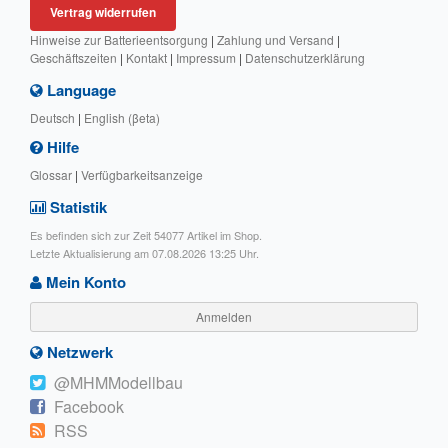
Vertrag widerrufen
Hinweise zur Batterieentsorgung
|
Zahlung und Versand
|
Geschäftszeiten
|
Kontakt
|
Impressum
|
Datenschutzerklärung
Language
Deutsch
|
English (βeta)
Hilfe
Glossar
|
Verfügbarkeitsanzeige
Statistik
Es befinden sich zur Zeit 54077 Artikel im Shop.
Letzte Aktualisierung am 07.08.2026 13:25 Uhr.
Mein Konto
Anmelden
Netzwerk
@MHMModellbau
Facebook
RSS