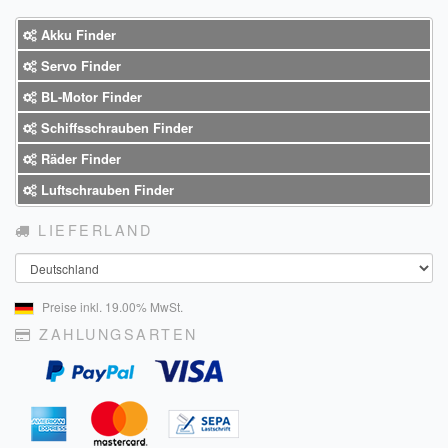
Sendungsverfolgung DPD
Akku Finder
Verfügbarkeitsanzeige
Servo Finder
BL-Motor Finder
Zahlung und Versand
Schiffsschrauben Finder
Widerrufsrecht
Räder Finder
Widerrufsbelehrung für den Verkauf von Waren / Muster-
Luftschrauben Finder
Widerrufsformular
LIEFERLAND
Widerrufsbelehrung für digitale Waren / Muster-
Land
Widerrufsformular
Preise inkl. 19.00% MwSt.
AGB und Kundeninformationen
ZAHLUNGSARTEN
Datenschutzerklärung
Hinweise zur Batterieentsorgung
Geschäftszeiten