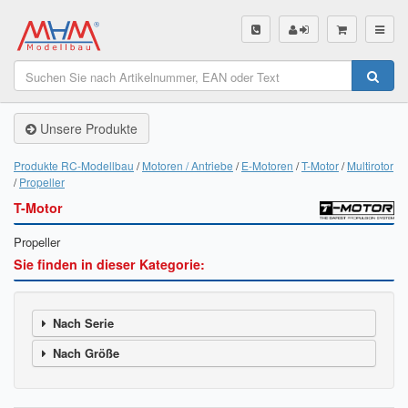
SHOP
Unsere Produkte
Unsere Produkte
Akku Finder
Produkte RC-Modellbau
Motoren / Antriebe
E-Motoren
T-Motor
Multirotor
Propeller
Servo Finder
T-Motor
BL-Motor Finder
Propeller
Sie finden in dieser Kategorie:
Schiffsschrauben Finder
Räder Finder
Nach Serie
Luftschrauben Finder
Nach Größe
Sendungsverfolgung DHL