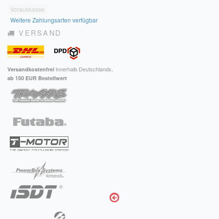
Vorauskasse
Impressum
Weitere Zahlungsarten verfügbar
VERSAND
FAQ
ÜBER UNS
innerhalb Deutschlands,
Versandkostenfrei
Was wir bieten
ab 150 EUR Bestellwert
Unsere Philosophie
KONTAKT
MEIN KONTO
WARENKORB