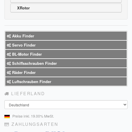
Sendungsverfolgung DPD
XRotor
Verfügbarkeitsanzeige
Zahlung und Versand
Akku Finder
Widerrufsrecht
Servo Finder
BL-Motor Finder
Widerrufsbelehrung für den Verkauf von Waren / Muster-
Widerrufsformular
Schiffsschrauben Finder
Räder Finder
Widerrufsbelehrung für digitale Waren / Muster-
Widerrufsformular
Luftschrauben Finder
AGB und Kundeninformationen
LIEFERLAND
Land
Datenschutzerklärung
Preise inkl. 19.00% MwSt.
Hinweise zur Batterieentsorgung
ZAHLUNGSARTEN
Geschäftszeiten