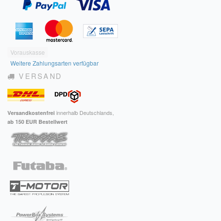
Impressum
FAQ
Vorauskasse
ÜBER UNS
Weitere Zahlungsarten verfügbar
VERSAND
Was wir bieten
Unsere Philosophie
innerhalb Deutschlands,
Versandkostenfrei
KONTAKT
ab 150 EUR Bestellwert
MEIN KONTO
WARENKORB