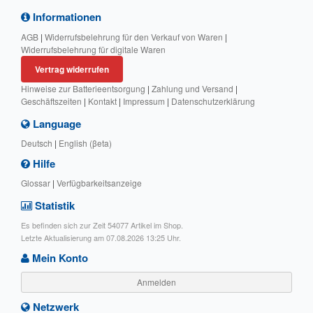
Informationen
AGB
|
Widerrufsbelehrung für den Verkauf von Waren
|
Widerrufsbelehrung für digitale Waren
Vertrag widerrufen
Hinweise zur Batterieentsorgung
|
Zahlung und Versand
|
Geschäftszeiten
|
Kontakt
|
Impressum
|
Datenschutzerklärung
Language
Deutsch
|
English (βeta)
Hilfe
Glossar
|
Verfügbarkeitsanzeige
Statistik
Es befinden sich zur Zeit 54077 Artikel im Shop.
Letzte Aktualisierung am 07.08.2026 13:25 Uhr.
Mein Konto
Anmelden
Netzwerk