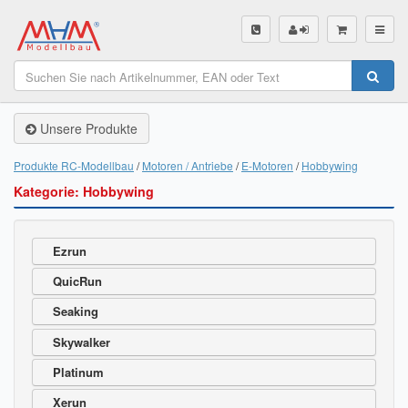
SHOP
Unsere Produkte
Unsere Produkte
Akku Finder
Produkte RC-Modellbau
Motoren / Antriebe
E-Motoren
Hobbywing
Kategorie: Hobbywing
Servo Finder
BL-Motor Finder
Ezrun
Schiffsschrauben Finder
QuicRun
Räder Finder
Seaking
Skywalker
Luftschrauben Finder
Platinum
Sendungsverfolgung DHL
Xerun