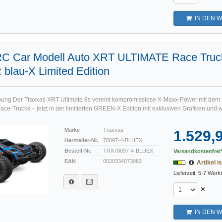
IN DEN 
RC Car Modell Auto XRT ULTIMATE Race Truc
blau-X Limited Edition
bung Der Traxxas XRT Ultimate 8s vereint kompromisslose X-Maxx-Power mit dem 
ce-Trucks – jetzt in der limitierten GREEN-X Edition mit exklusiven Grafiken und 
Marke
Traxxas
1.529,
Hersteller-Nr.
78097-4-BLUEX
Bestell-Nr.
TRX78097-4-BLUEX
Versandkostenfrei*
EAN
0020334073983
Artikel is
Lieferzeit: 5-7 Werk
×
IN DEN 