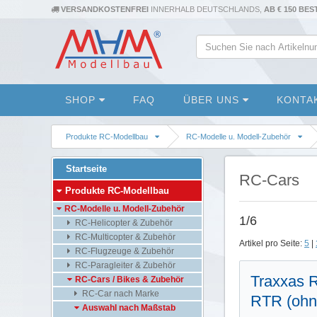
VERSANDKOSTENFREI
INNERHALB DEUTSCHLANDS,
AB € 150 BE
SHOP
FAQ
ÜBER UNS
KONTA
Produkte RC-Modellbau
RC-Modelle u. Modell-Zubehör
Startseite
RC-Cars
Produkte RC-Modellbau
RC-Modelle u. Modell-Zubehör
1/6
RC-Helicopter & Zubehör
RC-Multicopter & Zubehör
Artikel pro Seite:
5
|
RC-Flugzeuge & Zubehör
RC-Paragleiter & Zubehör
Traxxas 
RC-Cars / Bikes & Zubehör
RC-Car nach Marke
RTR (ohn
Auswahl nach Maßstab