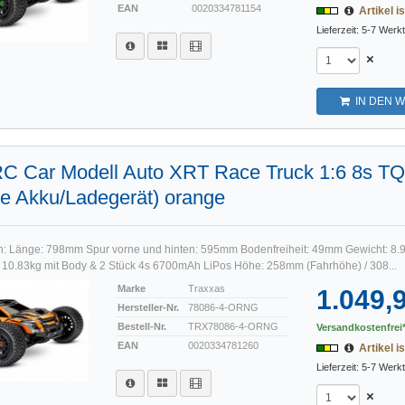
EAN
0020334781154
Artikel is
Lieferzeit: 5-7 Werk
×
IN DEN 
RC Car Modell Auto XRT Race Truck 1:6 8s T
e Akku/Ladegerät) orange
n: Länge: 798mm Spur vorne und hinten: 595mm Bodenfreiheit: 49mm Gewicht: 8.
/ 10.83kg mit Body & 2 Stück 4s 6700mAh LiPos Höhe: 258mm (Fahrhöhe) / 308...
Marke
Traxxas
1.049,
Hersteller-Nr.
78086-4-ORNG
Bestell-Nr.
TRX78086-4-ORNG
Versandkostenfrei*
EAN
0020334781260
Artikel is
Lieferzeit: 5-7 Werk
×