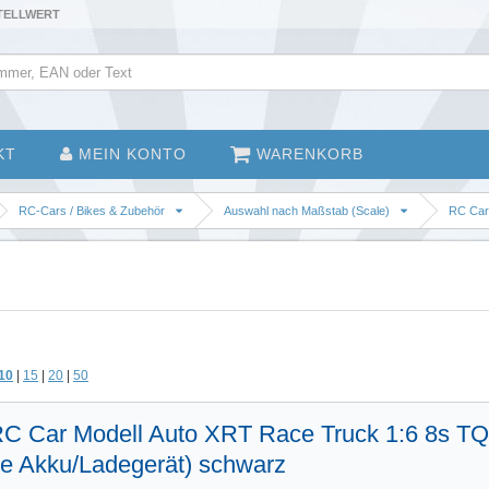
STELLWERT
KT
MEIN KONTO
WARENKORB
RC-Cars / Bikes & Zubehör
Auswahl nach Maßstab (Scale)
RC Cars
10
|
15
|
20
|
50
RC Car Modell Auto XRT Race Truck 1:6 8s T
e Akku/Ladegerät) schwarz