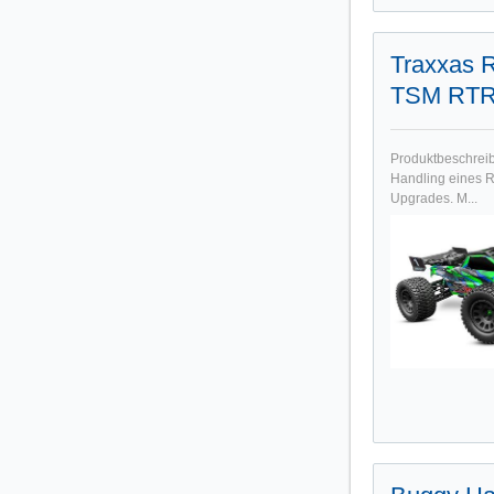
Traxxas 
TSM RTR 
Produktbeschrei
Handling eines Ra
Upgrades. M...