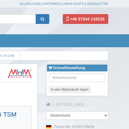
LANGUAGE
|
SHOPMENÜ
|
MEIN KONTO
|
NEWSLETTER
+49 37344 133210
 1:6 (1/6)
Schnellbestellung
In den Warenkorb legen
LIEFERLAND
Qi TSM
Land
Preise inkl. 19.00% MwSt.