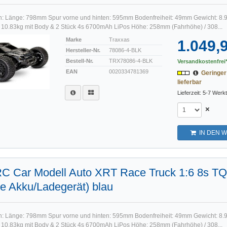
n: Länge: 798mm Spur vorne und hinten: 595mm Bodenfreiheit: 49mm Gewicht: 8.
/ 10.83kg mit Body & 2 Stück 4s 6700mAh LiPos Höhe: 258mm (Fahrhöhe) / 308...
Marke
Traxxas
1.049,
Hersteller-Nr.
78086-4-BLK
Bestell-Nr.
TRX78086-4-BLK
Versandkostenfrei*
EAN
0020334781369
Geringer
lieferbar
Lieferzeit: 5-7 Werk
×
IN DEN 
RC Car Modell Auto XRT Race Truck 1:6 8s T
e Akku/Ladegerät) blau
n: Länge: 798mm Spur vorne und hinten: 595mm Bodenfreiheit: 49mm Gewicht: 8.
/ 10.83kg mit Body & 2 Stück 4s 6700mAh LiPos Höhe: 258mm (Fahrhöhe) / 308...