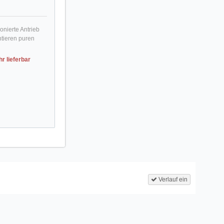
nierte Antrieb
tieren puren
r lieferbar
Verlauf ein