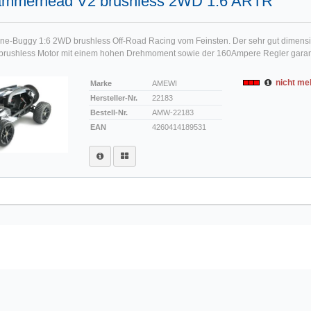
mmerhead V2 brushless 2WD 1:6 ARTR
-Buggy 1:6 2WD brushless Off-Road Racing vom Feinsten. Der sehr gut dimensio
 brushless Motor mit einem hohen Drehmoment sowie der 160Ampere Regler garan
nicht meh
Marke
AMEWI
Hersteller-Nr.
22183
Bestell-Nr.
AMW-22183
EAN
4260414189531