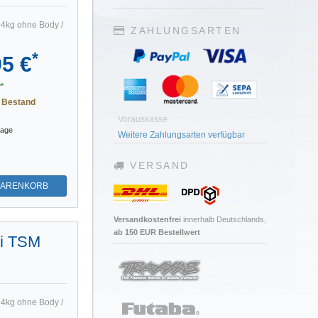
94kg ohne Body /
ZAHLUNGSARTEN
*
95 €
*
 Bestand
Vorauskasse
tage
Weitere Zahlungsarten verfügbar
VERSAND
WARENKORB
Versandkostenfrei
innerhalb Deutschlands,
ab 150 EUR Bestellwert
Qi TSM
94kg ohne Body /