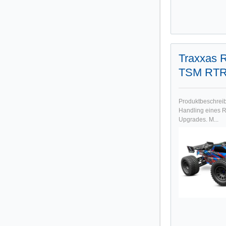
Traxxas 
TSM RTR 
Produktbeschrei
Handling eines Ra
Upgrades. M...