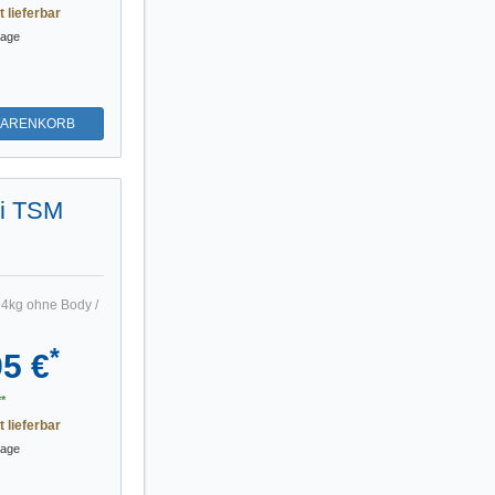
t lieferbar
tage
WARENKORB
Qi TSM
94kg ohne Body /
*
95 €
*
t lieferbar
tage