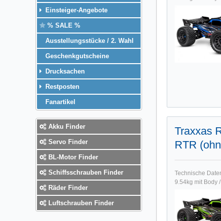
Einsteiger-Angebote
% SALE %
Ausstellungsstücke / 2. Wahl
Geschenkgutscheine
Drucksachen
Restposten
Fanartikel
Akku Finder
Traxxas 
Servo Finder
RTR (ohn
BL-Motor Finder
Schiffsschrauben Finder
Technische Date
9.54kg mit Body 
Räder Finder
Luftschrauben Finder