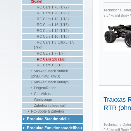
(Scale)
RC Cars 1:76 (1/72)
Technische Date
RC Cars 1:20 (1/20)
9.54kg mit Body 
RC Cars 1:18 (1/18)
RC Cars 1:16 (1/16)
RC Cars 1:12 (1/12)
RC Cars 1:10 (1/10)
RC Cars 1:8, 1:8XL (1/8,
1/8xl)
RC Cars 1:7 (1/7)
RC Cars 1:6 (1/6)
RC Cars 1:5 (1/5)
Auswahl nach Antrieb
(2WD, 4WD, 6WD)
Auswahl nach Autotyp
Felgen/Reifen
Car-Akkus
Traxxas 
Werkzeuge
Zubehör (allgemein)
RTR (ohn
RC-Boote & Zubehör
Produkte Standmodelle
Technische Date
Produkte Funktionsmodellbau
9.54kg mit Body 