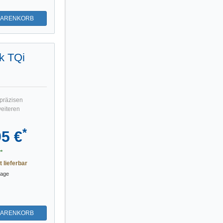
WARENKORB
k TQi
präzisen
weiteren
*
95 €
*
t lieferbar
tage
WARENKORB