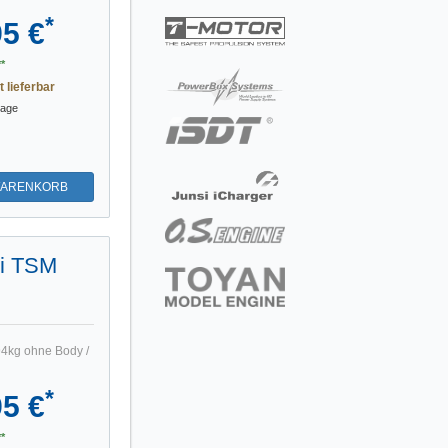
*
95 €
*
t lieferbar
tage
WARENKORB
Qi TSM
94kg ohne Body /
*
95 €
*