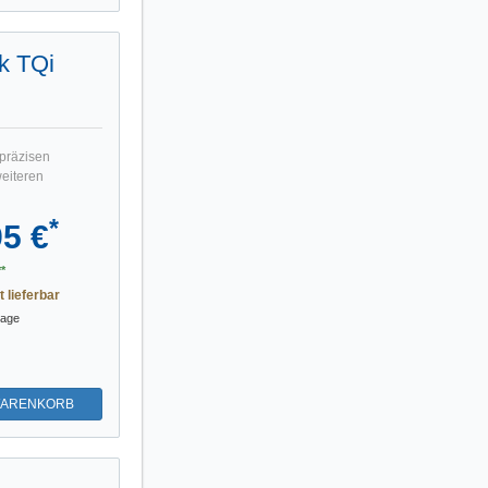
k TQi
präzisen
weiteren
*
95 €
*
t lieferbar
tage
WARENKORB