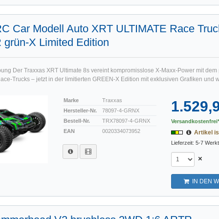
RC Car Modell Auto XRT ULTIMATE Race Truc
grün-X Limited Edition
bung Der Traxxas XRT Ultimate 8s vereint kompromisslose X-Maxx-Power mit dem 
ce-Trucks – jetzt in der limitierten GREEN-X Edition mit exklusiven Grafiken und 
Marke
Traxxas
1.529,
Hersteller-Nr.
78097-4-GRNX
Bestell-Nr.
TRX78097-4-GRNX
Versandkostenfrei*
EAN
0020334073952
Artikel is
Lieferzeit: 5-7 Werk
×
IN DEN 