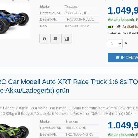
Marke
Traxxas
1.049,
Hersteller-Nr.
78086-4-BLUE
Bestell-Nr.
TRX78086-4-BLUE
Versandkostenfrei*
EAN
0020334781062
Artikel is
Lieferzeit: 5-7 Werk
×
IN DEN 
RC Car Modell Auto XRT Race Truck 1:6 8s T
e Akku/Ladegerät) grün
n: Länge: 798mm Spur vorne und hinten: 595mm Bodenfreiheit: 49mm Gewicht: 8.
/ 10.83kg mit Body & 2 Stück 4s 6700mAh LiPos Höhe: 258mm (Fahrhöhe) / 308...
Marke
Traxxas
1.049,
Hersteller-Nr.
78086-4-GRN
Bestell-Nr.
TRX78086-4-GRN
Versandkostenfrei*