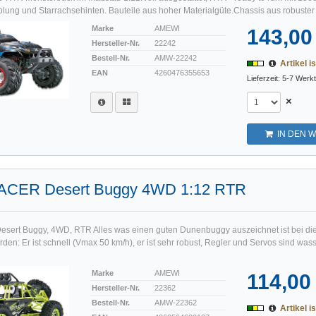
lung und Starrachsehinten. Bauteile aus hoher Materialgüte.Chassis aus robuster F
Marke
AMEWI
143,00
Hersteller-Nr.
22242
Bestell-Nr.
AMW-22242
Artikel is
EAN
4260476355653
Lieferzeit: 5-7 Werk
×
IN DEN 
CER Desert Buggy 4WD 1:12 RTR
rt Buggy, 4WD, RTR Alles was einen guten Dunenbuggy auszeichnet ist bei d
rden: Er ist schnell (Vmax 50 km/h), er ist sehr robust, Regler und Servos sind was
Marke
AMEWI
114,00
Hersteller-Nr.
22362
Bestell-Nr.
AMW-22362
Artikel is