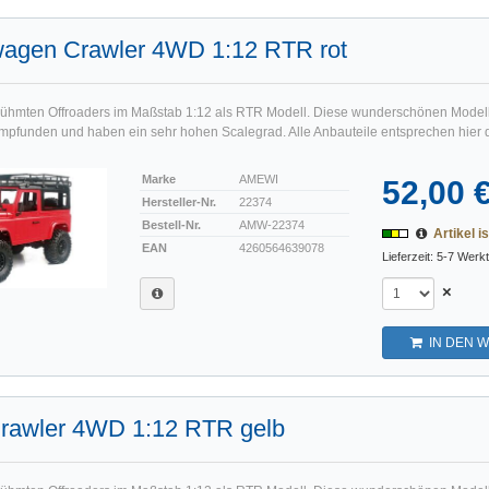
agen Crawler 4WD 1:12 RTR rot
ühmten Offroaders im Maßstab 1:12 als RTR Modell. Diese wunderschönen Model
mpfunden und haben ein sehr hohen Scalegrad. Alle Anbauteile entsprechen hier 
Marke
AMEWI
52,00 
Hersteller-Nr.
22374
Bestell-Nr.
AMW-22374
Artikel is
EAN
4260564639078
Lieferzeit: 5-7 Werk
×
IN DEN 
Crawler 4WD 1:12 RTR gelb