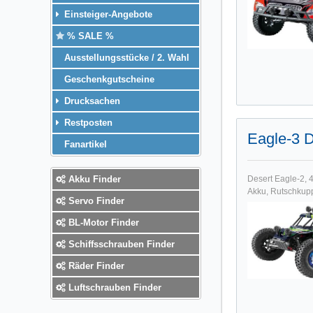
Einsteiger-Angebote
% SALE %
Ausstellungsstücke / 2. Wahl
Geschenkgutscheine
Drucksachen
Restposten
Eagle-3 
Fanartikel
Akku Finder
Desert Eagle-2, 
Akku, Rutschkuppl
Servo Finder
BL-Motor Finder
Schiffsschrauben Finder
Räder Finder
Luftschrauben Finder