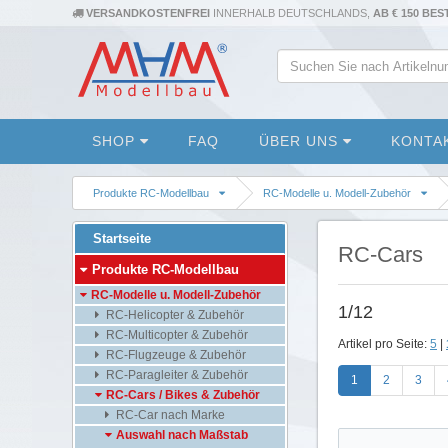
VERSANDKOSTENFREI
INNERHALB DEUTSCHLANDS,
AB € 150 BE
SHOP
FAQ
ÜBER UNS
KONTA
Produkte RC-Modellbau
RC-Modelle u. Modell-Zubehör
Startseite
RC-Cars
Produkte RC-Modellbau
RC-Modelle u. Modell-Zubehör
1/12
RC-Helicopter & Zubehör
RC-Multicopter & Zubehör
Artikel pro Seite:
5
|
RC-Flugzeuge & Zubehör
RC-Paragleiter & Zubehör
1
2
3
RC-Cars / Bikes & Zubehör
RC-Car nach Marke
Auswahl nach Maßstab