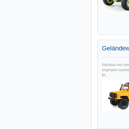
Geländew
Nachbau des ber
originalen nache
Bl...