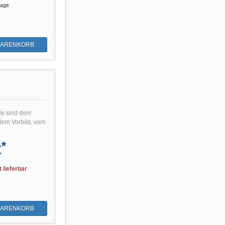
tage
WARENKORB
le sind dem
dem Vorbild, vom
*
€
t lieferbar
WARENKORB