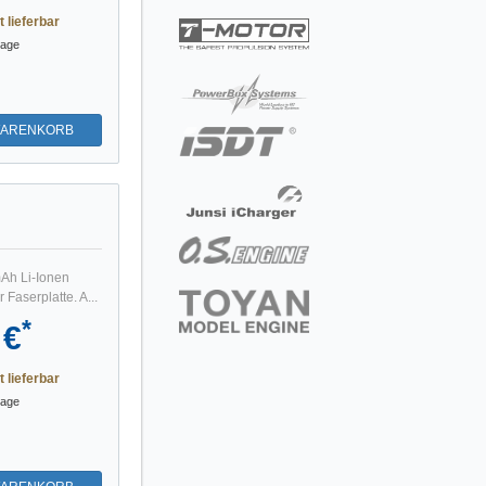
t lieferbar
tage
WARENKORB
mAh Li-Ionen
Faserplatte. A...
*
 €
t lieferbar
tage