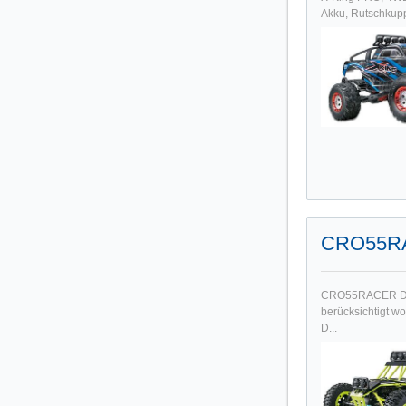
Akku, Rutschkupp
CRO55RA
CRO55RACER Dese
berücksichtigt wo
D...