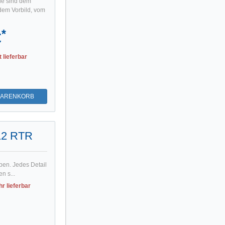
le sind dem
dem Vorbild, vom
*
€
t lieferbar
WARENKORB
:12 RTR
ben. Jedes Detail
n s...
r lieferbar