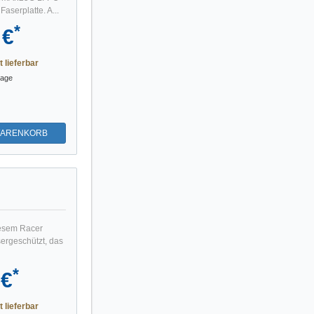
aserplatte. A...
*
 €
t lieferbar
tage
WARENKORB
iesem Racer
sergeschützt, das
*
 €
t lieferbar