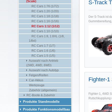
S-Track 
(Scale)
RC Cars 1:76 (1/72)
RC Cars 1:20 (1/20)
RC Cars 1:18 (1/18)
Der S-Track ist 
RC Cars 1:16 (1/16)
Gummibereifung, 
RC Cars 1:12 (1/12)
RC Cars 1:10 (1/10)
RC Cars 1:8, 1:8XL (1/8,
1/8xl)
RC Cars 1:7 (1/7)
RC Cars 1:6 (1/6)
RC Cars 1:5 (1/5)
Auswahl nach Antrieb
(2WD, 4WD, 6WD)
Auswahl nach Autotyp
Felgen/Reifen
Fighter-
Car-Akkus
Werkzeuge
Zubehör (allgemein)
Fighter-1, 4WD S
RC-Boote & Zubehör
Rutschkupplung un
Produkte Standmodelle
Produkte Funktionsmodellbau