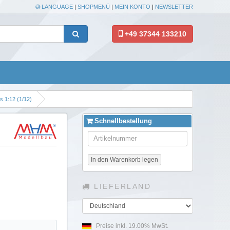
LANGUAGE
|
SHOPMENÜ
|
MEIN KONTO
|
NEWSLETTER
+49 37344 133210
 1:12 (1/12)
Schnellbestellung
In den Warenkorb legen
LIEFERLAND
Land
Preise inkl. 19.00% MwSt.