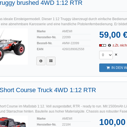
Truggy brushed 4WD 1:12 RTR
das ideale Einsteigermodell. Dieser 1:12 Truggy überzeugt durch einfache Bedienu
eine abnehmbare Karosserie und eine handliche Pistolenfernbedienung. Er bildet d
Marke
AMEWI
59,00 
Hersteller-Nr.
22099
Bestell-Nr.
AMW-22099
z.Zt. nich
EAN
4260189062558
×
IN DEN 
1 Short Course Truck 4WD 1:12 RTR
hort Course im Maßstab 1:12. Voll ausgestattet, RTR - ready to run. Mit 1500mAh L
d Starrachse hinten. Bauteile aus hoher Materialgüte. Chassis aus robuster Faserp
Marke
AMEWI
100,00
Hersteller-Nr.
22184