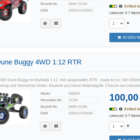
Bestell-Nr.
AMW-22184
Artikel is
EAN
4260414183621
Lieferzeit: 5-7 Werk
×
IN DEN 
Dune Buggy 4WD 1:12 RTR
4WD Dune Buggy im Maßstab 1:12. Voll ausgestattet, RTR - ready to run. Mit 1500
ung und Starrachse hinten. Bauteile aus hoher Materialgüte. Chassis aus robuster 
Marke
AMEWI
100,00
Hersteller-Nr.
22186
Bestell-Nr.
AMW-22186
Artikel is
EAN
4260414183645
Lieferzeit: 5-7 Werk
×