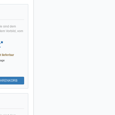
le sind dem
dem Vorbild, vom
*
€
t lieferbar
tage
WARENKORB