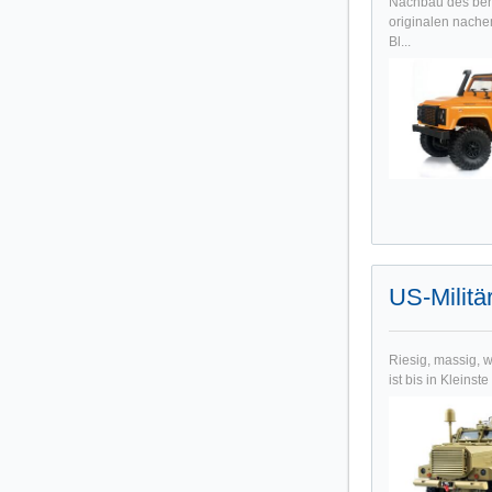
Nachbau des ber
originalen nache
Bl...
US-Milit
Riesig, massig, w
ist bis in Kleins