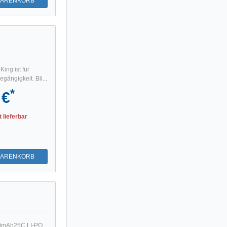
WARENKORB
ing ist für
ängigkeit. Bli...
*
 €
t lieferbar
WARENKORB
500mAh25C LI-PO