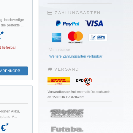
ZAHLUNGSARTEN
ng, hochwertige
ie perfekte ...
*
€
t lieferbar
Vorauskasse
Weitere Zahlungsarten verfügbar
VERSAND
WARENKORB
Versandkostenfrei
innerhalb Deutschlands,
ab 150 EUR Bestellwert
i-Ionen Akku,
latte. A...
*
 €