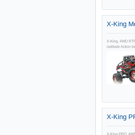
X-King M
X-King, 4WD RTR 
radikale Action b
X-King P
X-King PRO, 4WD 