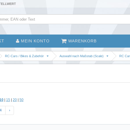
STELLWERT
KT
MEIN KONTO
WARENKORB
RC-Cars / Bikes & Zubehör
Auswahl nach Maßstab (Scale)
RC Cars
10
|
15
|
20
|
50
4
›