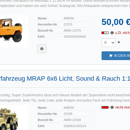
ühmten Offroaders im Maßstab 1:12 als RTR Modell. Diese wunderschönen Model
mpfunden und haben ein sehr hohen Scalegrad. Alle Anbauteile entsprechen hier 
Marke
AMEWI
50,00 
Hersteller-Nr.
22376
Bestell-Nr.
AMW-22376
z.Zt. nich
EAN
4260564639092
×
IN DEN 
ärfahrzeug MRAP 6x6 Licht, Sound & Rauch 1
uchtig, Super Scale!Anders lässt sich dieses Modell der Superlative nicht beschrei
te nachgebildet. Jede Tür, Jede Luke, jede Klappe und jedes Fach am Fahrzeug lasse
nicht meh
Marke
AMEWI
Hersteller-Nr.
22428
Bestell-Nr.
AMW-22428
EAN
4260631425214