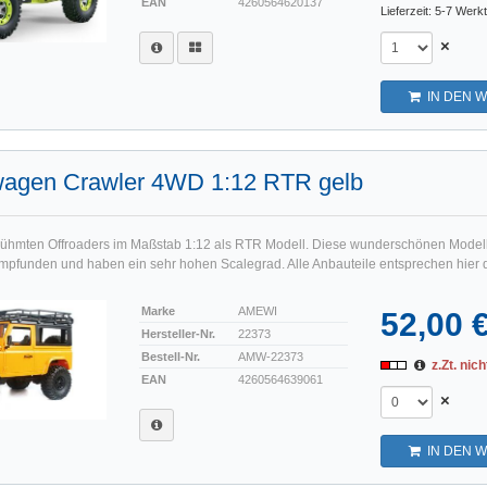
EAN
4260564620137
Lieferzeit: 5-7 Werk
×
IN DEN 
agen Crawler 4WD 1:12 RTR gelb
ühmten Offroaders im Maßstab 1:12 als RTR Modell. Diese wunderschönen Model
mpfunden und haben ein sehr hohen Scalegrad. Alle Anbauteile entsprechen hier 
Marke
AMEWI
52,00 
Hersteller-Nr.
22373
Bestell-Nr.
AMW-22373
z.Zt. nich
EAN
4260564639061
×
IN DEN 