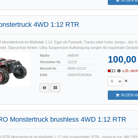
IN DEN 
onstertruck 4WD 1:12 RTR
Monstertruck im Maßstab 1:12. Egal ob Funpark, Tracks oder hohe Jumps - der X-K
ereit. Starrachse hinten, Ultra Suspension Aufhängung sorgen für maximale Geländeg
Marke
AMEWI
100,00
Hersteller-Nr.
22219
Bestell-Nr.
AMW-22219
z.Zt. nich
EAN
4260476352904
×
IN DEN 
RO Monstertruck brushless 4WD 1:12 RTR
RTR Monstertruck im Maßstab 1:12.Voll ausgestattet, RTR - ready to run. Mit 1