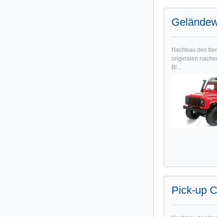
Geländew
Nachbau des ber
originalen nache
Bl...
Pick-up 