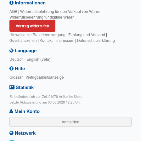
Informationen
AGB
|
Widerrufsbelehrung für den Verkauf von Waren
|
Widerrufsbelehrung für digitale Waren
Vertrag widerrufen
Hinweise zur Batterieentsorgung
|
Zahlung und Versand
|
Geschäftszeiten
|
Kontakt
|
Impressum
|
Datenschutzerklärung
Language
Deutsch
|
English (βeta)
Hilfe
Glossar
|
Verfügbarkeitsanzeige
Statistik
Es befinden sich zur Zeit 54078 Artikel im Shop.
Letzte Aktualisierung am 06.08.2026 12:25 Uhr.
Mein Konto
Anmelden
Netzwerk