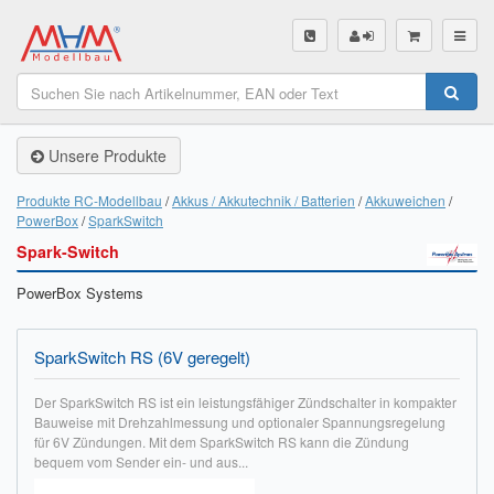
SHOP
Unsere Produkte
Unsere Produkte
Akku Finder
Produkte RC-Modellbau
Akkus / Akkutechnik / Batterien
Akkuweichen
PowerBox
SparkSwitch
Servo Finder
Spark-Switch
BL-Motor Finder
PowerBox Systems
Schiffsschrauben Finder
SparkSwitch RS (6V geregelt)
Räder Finder
Der SparkSwitch RS ist ein leistungsfähiger Zündschalter in kompakter
Luftschrauben Finder
Bauweise mit Drehzahlmessung und optionaler Spannungsregelung
für 6V Zündungen. Mit dem SparkSwitch RS kann die Zündung
bequem vom Sender ein- und aus...
Sendungsverfolgung DHL