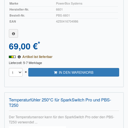
Marke
PowerBox Systems
Hersteller-Nr.
6601
Bestell-Nr.
PBS-6601
EAN
4250416704986
*
69,00 €
Artikel ist lieferbar
Lieferzeit: 5-7 Werktage
×
IN DEN WARENKORB
Temperaturfühler 250°C für SparkSwitch Pro und PBS-
T250
Der Temperatursensor kann für den SparkSwitch Pro oder den PBS-
T250 verwendet ...