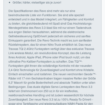
Größer, härter, vielseitiger als je zuvor!
Die Spezifikationen des Revo sind mehr als nur eine
beeindruckende Liste von Funktionen. Sie sind alle speziell
entwickelt und in das Modell integriert, um Fähigkeiten und Komfort
zu bieten, die gleichbedeutend mit Spaß sind! Das Hochleistungs-
Wendegetriebe des Revo 3.3 lässt Sie mit nur einem Tastendruck
aus engen Stellen herausfahren, während die elektronische
Getriebesteuerung OptiDrive® jederzeit ein sicheres und sanftes
Einkuppeln garantiert. Die Revo-Technik macht es zum sanftesten
Rückfahrsystem, das für einen Nitro-Truck erhältlich ist. Das neue
Traxxas TQi 2.4GHz Funksystem verfügt über das exklusive Traxxas
Link wreless Modul, ein revolutionäres Konzept, das die Leistung
Ihres Android, Apple iPad, iPhone oder iPod touch nutzt, um das
ultimative Pro-Kaliber-Funksystem zu schaffen. Das TQi™-
Funksystem gibt Ihnen die vollständige Kontrolle mit der neuesten
2,4-GHz-Technologie für Zuverlässigkeit und Komfort ohne Kristalle.
Einfach einschalten und losfahren. Die neuen verchromten Geode™-
Räder mit 17-mm-Sechskantnaben tragen massive Reifen der Größe
6,3" Maxx® für große Bodenfreiheit und absolute Traktion unter allen
Bedingungen. Das duale digitale Servo-Lenksystem des Revo 3.3
liefert ein Drehmoment von 250 oz.in für ein kraftvolles,
reaktionsschnelles Handling und ist zudem wasserdicht für höchste
Zuverlässigkeit. Der neue Revo 3.3 ist zu 100% Ready-To-Drive® -
sogar eine Tankflasche und wiederaufladbare NiMH-Packs für den