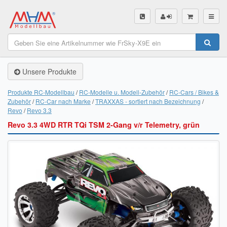
SHOP
Unsere Produkte
Unsere Produkte
Akku Finder
Produkte RC-Modellbau
RC-Modelle u. Modell-Zubehör
RC-Cars / Bikes &
Zubehör
RC-Car nach Marke
TRAXXAS - sortiert nach Bezeichnung
Servo Finder
Revo
Revo 3.3
Revo 3.3 4WD RTR TQi TSM 2-Gang v/r Telemetry, grün
BL-Motor Finder
Schiffsschrauben Finder
Räder Finder
Luftschrauben Finder
Sendungsverfolgung DHL