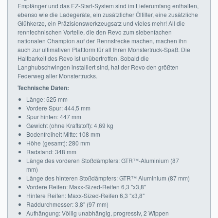
Empfänger und das EZ-Start-System sind im Lieferumfang enthalten,
ebenso wie die Ladegeräte, ein zusätzlicher Ölfilter, eine zusätzliche
Glühkerze, ein Präzisionswerkzeugsatz und vieles mehr! All die
renntechnischen Vorteile, die den Revo zum siebenfachen
nationalen Champion auf der Rennstrecke machen, machen ihn
auch zur ultimativen Plattform für all Ihren Monstertruck-Spaß. Die
Haltbarkeit des Revo ist unübertroffen. Sobald die
Langhubschwingen installiert sind, hat der Revo den größten
Federweg aller Monstertrucks.
Technische Daten:
Länge: 525 mm
Vordere Spur: 444,5 mm
Spur hinten: 447 mm
Gewicht (ohne Kraftstoff): 4,69 kg
Bodenfreiheit Mitte: 108 mm
Höhe (gesamt): 280 mm
Radstand: 348 mm
Länge des vorderen Stoßdämpfers: GTR™-Aluminium (87
mm)
Länge des hinteren Stoßdämpfers: GTR™ Aluminium (87 mm)
Vordere Reifen: Maxx-Sized-Reifen 6,3 "x3,8"
Hintere Reifen: Maxx-Sized-Reifen 6,3 "x3,8"
Raddurchmesser: 3,8" (97 mm)
Aufhängung: Völlig unabhängig, progressiv, 2 Wippen