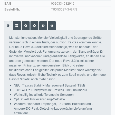
EAN
0020334532916
Impressum
Bestell-Nr.
TRX53097-3-GRN
FAQ
ÜBER UNS
Monster-Innovation, Monster-Vielseitigkeit und überragende Größe
Was wir bieten
vereinen sich in einem Truck, der nur von Traxxas kommen konnte.
Der neue Revo 3.3 definiert mehr denn je, was es bedeutet, der
Unsere Philosophie
Gipfel der Monstertruck-Performance zu sein, der Standardträger für
innovative Innovationen und grenzenlose Fähigkeiten, an denen alle
anderen gemessen werden. Der neue Revo 3.3 ist mit seiner
KONTAKT
massiven Präsenz, seinem gemeinen Blick und seinen
funktionsreichen Fähigkeiten ein pures Monster. Noch wichtiger ist,
MEIN KONTO
dass Revos fortschrittliche Technik es zum Spaß macht, und der neue
Revo 3.3 bietet noch mehr davon!
WARENKORB
NEU! Traxxas Stability Management System! (TSM)
TQi 2.4GHz Funksystem mit Traxxas Link Funkmodul
Werkseitig installierte Telemetrie-Sensoren
OptiDrive® Rückwärtsgang-Getriebe
Wiederaufladbarer Empfänger, EZ-Start®-Batterien und 2-
Ampere-DC-Peak-Detecting-Ladegerät im Lieferumfang
enthalten!