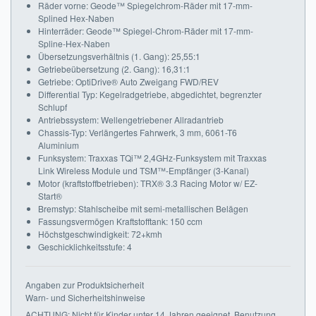
Räder vorne: Geode™ Spiegelchrom-Räder mit 17-mm-
Splined Hex-Naben
Hinterräder: Geode™ Spiegel-Chrom-Räder mit 17-mm-
Spline-Hex-Naben
Übersetzungsverhältnis (1. Gang): 25,55:1
Getriebeübersetzung (2. Gang): 16,31:1
Getriebe: OptiDrive® Auto Zweigang FWD/REV
Differential Typ: Kegelradgetriebe, abgedichtet, begrenzter
Schlupf
Antriebssystem: Wellengetriebener Allradantrieb
Chassis-Typ: Verlängertes Fahrwerk, 3 mm, 6061-T6
Aluminium
Funksystem: Traxxas TQi™ 2,4GHz-Funksystem mit Traxxas
Link Wireless Module und TSM™-Empfänger (3-Kanal)
Motor (kraftstoffbetrieben): TRX® 3.3 Racing Motor w/ EZ-
Start®
Bremstyp: Stahlscheibe mit semi-metallischen Belägen
Fassungsvermögen Kraftstofftank: 150 ccm
Höchstgeschwindigkeit: 72+kmh
Geschicklichkeitsstufe: 4
Angaben zur Produktsicherheit
Warn- und Sicherheitshinweise
ACHTUNG: Nicht für Kinder unter 14 Jahren geeignet. Benutzung