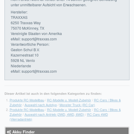
unter unmittelbarer Aufsicht von Erwachsenen.
Hersteller:
TRAXXAS
6250 Traxxas Way
75070 McKinney, TX
Vereinigte Staaten von Amerika
eMail: support@traxxas.com
Verantwortliche Person:
Gaston Schul B.V.
Kazernestraat 10
5928 NL Venlo
Niederlande
eMail: support@traxxas.com
Dieser Artikel ist auch in den folgenden Kategorien zu finden:
Produkte RC-Modellbau
/
RC-Modelle u. Modell-Zubehör
/
RC-Cars / Bikes &
Zubehör
/
Auswahl nach Autotyp
/
Monster Truck (RC Car)
Produkte RC-Modellbau
/
RC-Modelle u. Modell-Zubehör
/
RC-Cars / Bikes &
Zubehör
/
Auswahl nach Antrieb (2WD, 4WD, 6WD)
/
RC Cars 4WD
(Vierradantrieb)
Akku Finder