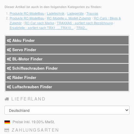
Dieser Artikel ist auch in den folgenden Kategorien zu finden:
Produkte RC-Modellbau
/
Ladetechnik
/
Ladegeräte
/
Traxxas
Produkte RC-Modellbau
/
RC-Modelle u. Modell-Zubehör
/
RC-Cars / Bikes &
Zubehör
/
RC-Car nach Marke
/
TRAXXAS - sortiert nach Bezeichnung
/
Ersatzteile - sortiert nach TRX1 .....TRX10...
/
TRX2...
Akku Finder
Servo Finder
BL-Motor Finder
Schiffsschrauben Finder
Räder Finder
Luftschrauben Finder
LIEFERLAND
Land
Preise inkl. 19.00% MwSt.
ZAHLUNGSARTEN