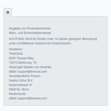
Impressum
FAQ
Angaben zur Produktsicherheit
ÜBER UNS
Warn- und Sicherheitshinweise
ACHTUNG: Nicht für Kinder unter 14 Jahren geeignet. Benutzung
Was wir bieten
unter unmittelbarer Aufsicht von Erwachsenen.
Hersteller:
Unsere Philosophie
TRAXXAS
6250 Traxxas Way
KONTAKT
75070 McKinney, TX
Vereinigte Staaten von Amerika
MEIN KONTO
eMail: support@traxxas.com
Verantwortliche Person:
Gaston Schul B.V.
WARENKORB
Kazernestraat 10
5928 NL Venlo
Niederlande
eMail: support@traxxas.com