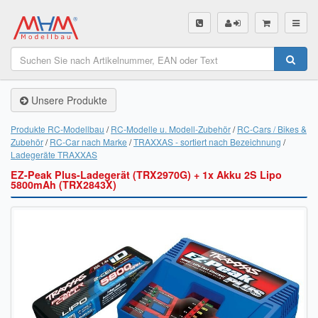
SHOP
Unsere Produkte
Unsere Produkte
Akku Finder
Produkte RC-Modellbau
RC-Modelle u. Modell-Zubehör
RC-Cars / Bikes &
Zubehör
RC-Car nach Marke
TRAXXAS - sortiert nach Bezeichnung
Servo Finder
Ladegeräte TRAXXAS
EZ-Peak Plus-Ladegerät (TRX2970G) + 1x Akku 2S Lipo
BL-Motor Finder
5800mAh (TRX2843X)
Schiffsschrauben Finder
Räder Finder
Luftschrauben Finder
Sendungsverfolgung DHL