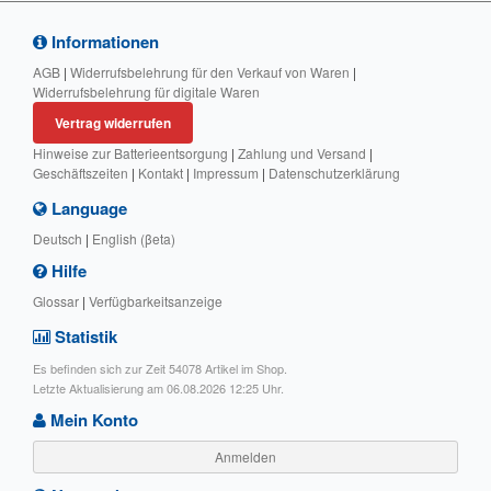
Informationen
AGB
|
Widerrufsbelehrung für den Verkauf von Waren
|
Widerrufsbelehrung für digitale Waren
Vertrag widerrufen
Hinweise zur Batterieentsorgung
|
Zahlung und Versand
|
Geschäftszeiten
|
Kontakt
|
Impressum
|
Datenschutzerklärung
Language
Deutsch
|
English (βeta)
Hilfe
Glossar
|
Verfügbarkeitsanzeige
Statistik
Es befinden sich zur Zeit 54078 Artikel im Shop.
Letzte Aktualisierung am 06.08.2026 12:25 Uhr.
Mein Konto
Anmelden