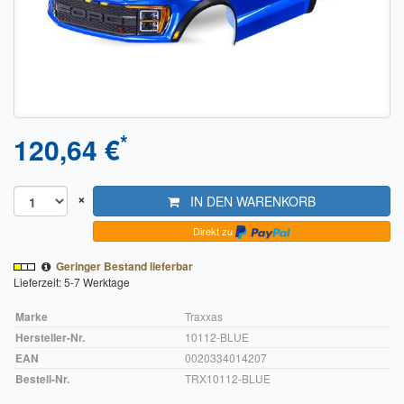
Sendungsverfolgung DPD
Verfügbarkeitsanzeige
Zahlung und Versand
Widerrufsrecht
*
120,64 €
Widerrufsbelehrung für den Verkauf von Waren / Muster-
Widerrufsformular
×
IN DEN WARENKORB
Widerrufsbelehrung für digitale Waren / Muster-
Direkt zu
Widerrufsformular
Geringer Bestand lieferbar
AGB und Kundeninformationen
Lieferzeit: 5-7 Werktage
Marke
Traxxas
Datenschutzerklärung
Hersteller-Nr.
10112-BLUE
Hinweise zur Batterieentsorgung
EAN
0020334014207
Bestell-Nr.
TRX10112-BLUE
Geschäftszeiten