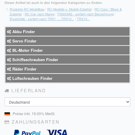
Dieser Artikel ist auch in den folgenden Kategorien zu finden:
Produkte RC-Modellbau
/
RC-Modelle u. Modell-Zubehör
/
RC-Cars / Bikes &
Zubehör
/
RC-Car nach Marke
/
TRAXXAS - sortiert nach Bezeichnung
/
Ersatzteile - sortiert nach TRX1 .....TRX10...
/
TRX10...
Akku Finder
Servo Finder
BL-Motor Finder
Schiffsschrauben Finder
Räder Finder
Luftschrauben Finder
LIEFERLAND
Land
Preise inkl. 19.00% MwSt.
ZAHLUNGSARTEN