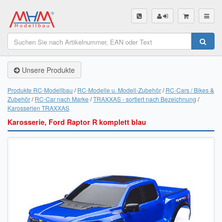
SHOP
Unsere Produkte
Unsere Produkte
Akku Finder
Produkte RC-Modellbau
RC-Modelle u. Modell-Zubehör
RC-Cars / Bikes &
Zubehör
RC-Car nach Marke
TRAXXAS - sortiert nach Bezeichnung
Servo Finder
Karosserien TRAXXAS
Karosserie, Ford Raptor R komplett blau
BL-Motor Finder
Schiffsschrauben Finder
Räder Finder
Luftschrauben Finder
Sendungsverfolgung DHL