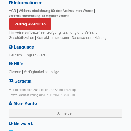
Informationen
AGB
|
Widerrufsbelehrung für den Verkauf von Waren
|
Widerrufsbelehrung für digitale Waren
Vertrag widerrufen
Hinweise zur Batterieentsorgung
|
Zahlung und Versand
|
Geschäftszeiten
|
Kontakt
|
Impressum
|
Datenschutzerklärung
Language
Deutsch
|
English (βeta)
Hilfe
Glossar
|
Verfügbarkeitsanzeige
Statistik
Es befinden sich zur Zeit 54077 Artikel im Shop.
Letzte Aktualisierung am 07.08.2026 13:25 Uhr.
Mein Konto
Anmelden
Netzwerk