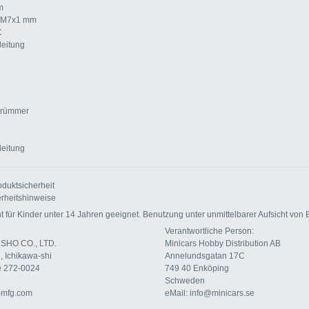
m
: M7x1 mm
C
leitung
fkrümmer
leitung
duktsicherheit
rheitshinweise
für Kinder unter 14 Jahren geeignet. Benutzung unter unmittelbarer Aufsicht von
Verantwortliche Person:
SHO CO., LTD.
Minicars Hobby Distribution AB
, Ichikawa-shi
Annelundsgatan 17C
e 272-0024
749 40 Enköping
Schweden
-mfg.com
eMail: info@minicars.se