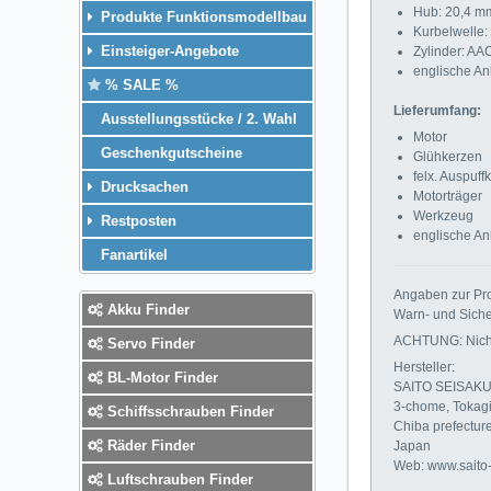
Hub: 20,4 m
Produkte Funktionsmodellbau
Kurbelwelle
Einsteiger-Angebote
Zylinder: AA
englische An
% SALE %
Lieferumfang:
Ausstellungsstücke / 2. Wahl
Motor
Geschenkgutscheine
Glühkerzen
felx. Auspuf
Drucksachen
Motorträger
Werkzeug
Restposten
englische An
Fanartikel
Angaben zur Pro
Akku Finder
Warn- und Siche
ACHTUNG: Nicht 
Servo Finder
Hersteller:
BL-Motor Finder
SAITO SEISAKU
3-chome, Tokagi
Schiffsschrauben Finder
Chiba prefectur
Räder Finder
Japan
Web: www.saito
Luftschrauben Finder