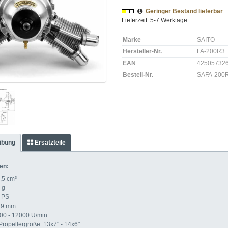
Geringer Bestand lieferbar
Lieferzeit: 5-7 Werktage
Marke
SAITO
Hersteller-Nr.
FA-200R3
EAN
42505732
Bestell-Nr.
SAFA-200
ibung
Ersatzteile
en:
,5 cm³
 g
5 PS
29 mm
00 - 12000 U/min
ropellergröße: 13x7" - 14x6"