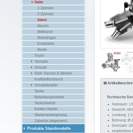
Saito
1-Zylinder
2-Zylinder
Stern
Benzin
Methanol
Motorträger
Ersatzteile
Boote
Toyan
Yamada
Zenoah
Glüh- Kerzen & Stecker
Kraftstoffschlauch
Artikelbeschre
Schalldämpfer
Tanks
Technische Dat
Betankungsventile
Tankzubehör
Hubraum: 13
Elektro-Starter
Gewicht: 462
Leistung: 1,
Starterverlängerung
Bohrung: Ø 
Zubehör (allgemein)
Drehzahl: 20
Produkte Standmodelle
empfohlene P