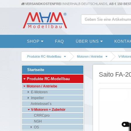
VERSANDKOSTENFREI
INNERHALB DEUTSCHLANDS,
AB € 150 BE
SHOP
FAQ
ÜBER UNS
KONTA
Produkte RC-Modellbau
Motoren / Antriebe
V-Motor
Startseite
Saito FA-2
Produkte RC-Modellbau
Motoren / Antriebe
E-Motoren
Impeller
Antriebsset´s
V-Motoren + Zubehör
CRRCpro
NGH
OS