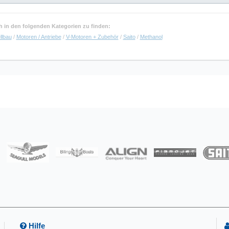
uch in den folgenden Kategorien zu finden:
llbau
/
Motoren / Antriebe
/
V-Motoren + Zubehör
/
Saito
/
Methanol
Hilfe