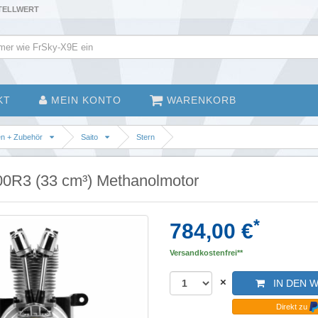
STELLWERT
KT
MEIN KONTO
WARENKORB
en + Zubehör
Saito
Stern
00R3 (33 cm³) Methanolmotor
*
784,00 €
Versandkostenfrei**
×
IN DEN 
Direkt zu