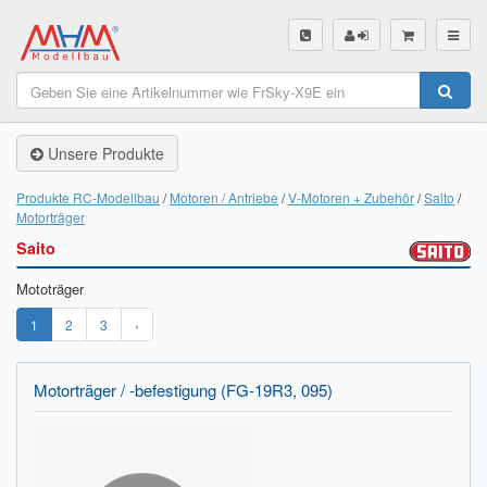
SHOP
Unsere Produkte
Unsere Produkte
Akku Finder
Produkte RC-Modellbau
Motoren / Antriebe
V-Motoren + Zubehör
Saito
Motorträger
Servo Finder
Saito
BL-Motor Finder
Mototräger
Schiffsschrauben Finder
1
2
3
›
Räder Finder
Motorträger / -befestigung (FG-19R3, 095)
Luftschrauben Finder
Sendungsverfolgung DHL