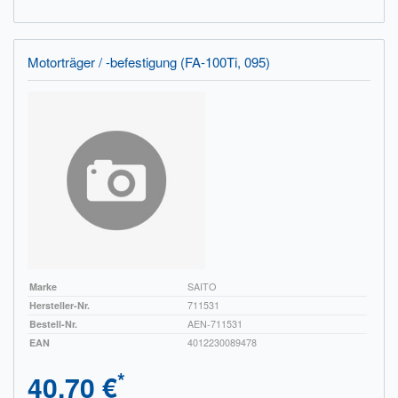
Motorträger / -befestigung (FA-100Ti, 095)
Marke
SAITO
Hersteller-Nr.
711531
Bestell-Nr.
AEN-711531
EAN
4012230089478
*
40,70 €