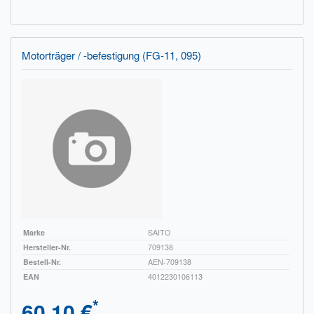
Motorträger / -befestigung (FG-11, 095)
Marke
SAITO
Hersteller-Nr.
709138
Bestell-Nr.
AEN-709138
EAN
4012230106113
*
60,10 €