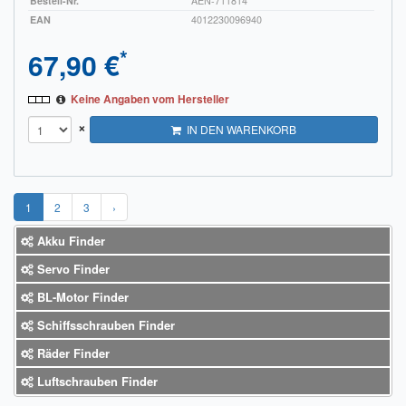
Bestell-Nr.
AEN-711814
EAN
4012230096940
*
67,90 €
Keine Angaben vom Hersteller
×
IN DEN WARENKORB
1
2
3
›
Akku Finder
Servo Finder
BL-Motor Finder
Schiffsschrauben Finder
Räder Finder
Luftschrauben Finder