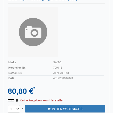
Impressum
FAQ
ÜBER UNS
Was wir bieten
Unsere Philosophie
KONTAKT
Marke
SAITO
Hersteller-Nr.
709113
MEIN KONTO
Bestell-Nr.
AEN-709113
EAN
4012230104843
WARENKORB
*
80,80 €
Keine Angaben vom Hersteller
×
IN DEN WARENKORB