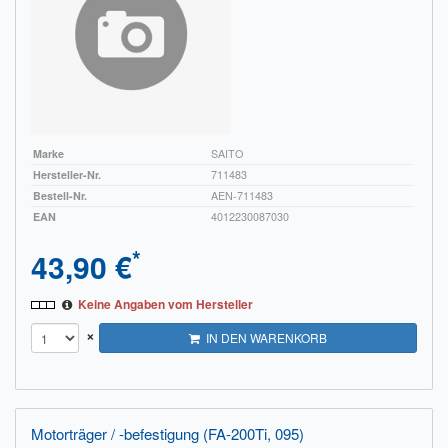
Marke
SAITO
Hersteller-Nr.
711483
Bestell-Nr.
AEN-711483
EAN
4012230087030
*
43,90 €
Keine Angaben vom Hersteller
×
IN DEN WARENKORB
Motorträger / -befestigung (FA-200Ti, 095)