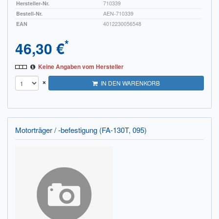
Hersteller-Nr.
710339
Bestell-Nr.
AEN-710339
EAN
4012230056548
*
46,30 €
Keine Angaben vom Hersteller
×
IN DEN WARENKORB
Motorträger / -befestigung (FA-130T, 095)