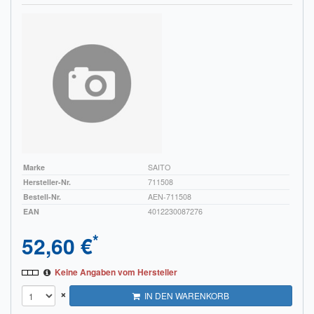
Marke
SAITO
Hersteller-Nr.
711508
Bestell-Nr.
AEN-711508
EAN
4012230087276
*
52,60 €
Keine Angaben vom Hersteller
×
IN DEN WARENKORB