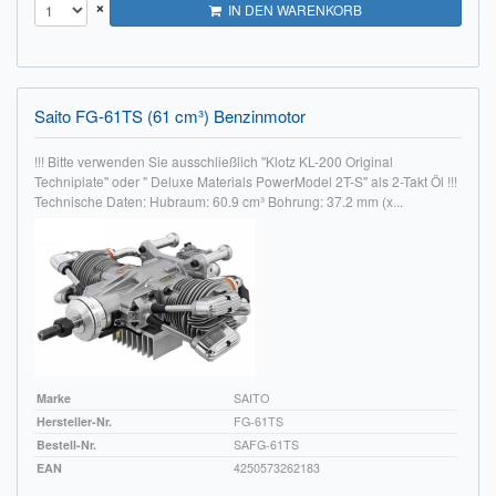
×
IN DEN WARENKORB
Saito FG-61TS (61 cm³) Benzinmotor
!!! Bitte verwenden Sie ausschließlich "Klotz KL-200 Original
Techniplate" oder " Deluxe Materials PowerModel 2T-S" als 2-Takt Öl !!!
Technische Daten: Hubraum: 60.9 cm³ Bohrung: 37.2 mm (x...
Marke
SAITO
Hersteller-Nr.
FG-61TS
Bestell-Nr.
SAFG-61TS
EAN
4250573262183