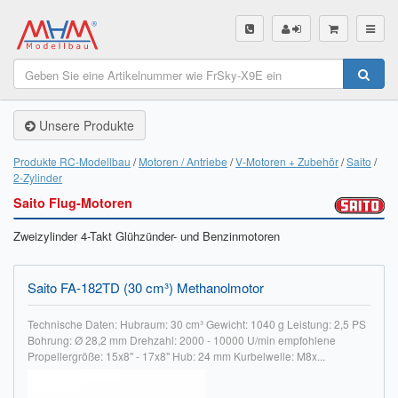
SHOP
Unsere Produkte
Unsere Produkte
Akku Finder
Produkte RC-Modellbau
Motoren / Antriebe
V-Motoren + Zubehör
Saito
2-Zylinder
Servo Finder
Saito Flug-Motoren
BL-Motor Finder
Zweizylinder 4-Takt Glühzünder- und Benzinmotoren
Schiffsschrauben Finder
Saito FA-182TD (30 cm³) Methanolmotor
Räder Finder
Technische Daten: Hubraum: 30 cm³ Gewicht: 1040 g Leistung: 2,5 PS
Luftschrauben Finder
Bohrung: Ø 28,2 mm Drehzahl: 2000 - 10000 U/min empfohlene
Propellergröße: 15x8" - 17x8" Hub: 24 mm Kurbelwelle: M8x...
Sendungsverfolgung DHL