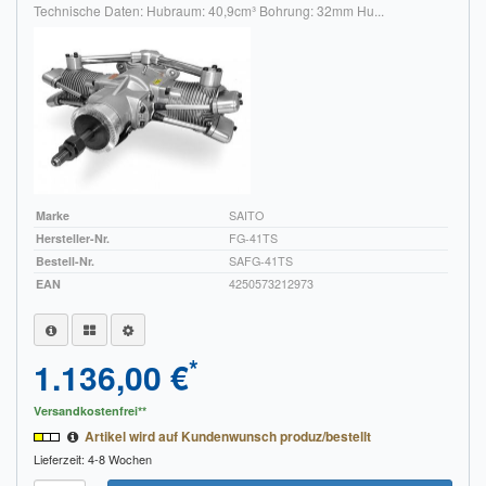
Technische Daten: Hubraum: 40,9cm³ Bohrung: 32mm Hu...
Marke
SAITO
Hersteller-Nr.
FG-41TS
Bestell-Nr.
SAFG-41TS
EAN
4250573212973
*
1.136,00 €
Versandkostenfrei**
Artikel wird auf Kundenwunsch produz/bestellt
Lieferzeit: 4-8 Wochen