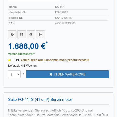
Marke
SAITO
Hersteller-Nr.
FG-120TS
Bestell-Nr.
SAFG-120TS
EAN
4250573213505
*
1.888,00 €
Versandkostenfrei**
Artikel wird auf Kundenwunsch produz/bestellt
Lieferzeit: 4-8 Wochen
×
IN DEN WARENKORB
Saito FG-41TS (41 cm³) Benzinmotor
!!! Bitte verwenden Sie ausschließlich "Klotz KL-200 Original
Techniplate" oder " Deluxe Materials PowerModel 2T-S" als 2-Takt Öl !!!