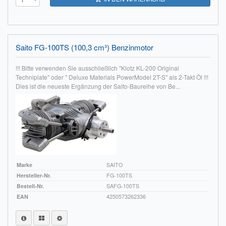
Impressum
FAQ
Saito FG-100TS (100,3 cm³) Benzinmotor
ÜBER UNS
!!! Bitte verwenden Sie ausschließlich "Klotz KL-200 Original
Techniplate" oder " Deluxe Materials PowerModel 2T-S" als 2-Takt Öl !!!
Was wir bieten
Dies ist die neueste Ergänzung der Saito-Baureihe von Be...
Unsere Philosophie
KONTAKT
MEIN KONTO
WARENKORB
Marke
SAITO
Hersteller-Nr.
FG-100TS
Bestell-Nr.
SAFG-100TS
EAN
4250573262336