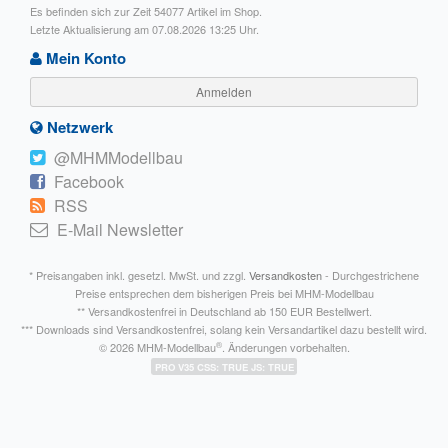
Es befinden sich zur Zeit 54077 Artikel im Shop.
Letzte Aktualisierung am 07.08.2026 13:25 Uhr.
Mein Konto
Anmelden
Netzwerk
@MHMModellbau
Facebook
RSS
E-Mail Newsletter
* Preisangaben inkl. gesetzl. MwSt. und zzgl.
Versandkosten
- Durchgestrichene
Preise entsprechen dem bisherigen Preis bei MHM-Modellbau
** Versandkostenfrei in Deutschland ab 150 EUR Bestellwert.
*** Downloads sind Versandkostenfrei, solang kein Versandartikel dazu bestellt wird.
®
© 2026 MHM-Modellbau
. Änderungen vorbehalten.
PRO V35 CSS: TRUE JS: TRUE