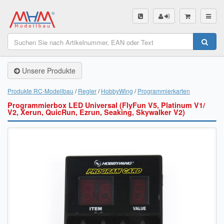
SHOP
Unsere Produkte
Unsere Produkte
Akku Finder
Produkte RC-Modellbau
Regler
HobbyWing
Programmierkarten
Programmierbox LED Universal (FlyFun V5, Platinum V1/
Servo Finder
V2, Xerun, QuicRun, Ezrun, Seaking, Skywalker V2)
BL-Motor Finder
Schiffsschrauben Finder
Räder Finder
Luftschrauben Finder
Sendungsverfolgung DHL