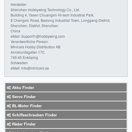
Hersteller:
Shenzhen Hobbywing Technology Co., Ltd.
Building 4, Yasen Chuangxin Hi-tech Industrial Park,
8 Chengxin Road, Baolong Industrial Town, Longgang District,
Shenzhen, District, Shenzhen
China
eMail: Support1@hobbywing.com
Verantwortliche Person:
Minicars Hobby Distribution AB
Annelundsgatan 17C
749 40 Enköping
Schweden
eMail: info@minicars.se
Akku Finder
Servo Finder
BL-Motor Finder
Schiffsschrauben Finder
Räder Finder