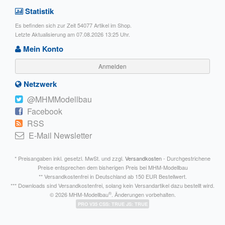
Statistik
Es befinden sich zur Zeit 54077 Artikel im Shop.
Letzte Aktualisierung am 07.08.2026 13:25 Uhr.
Mein Konto
Anmelden
Netzwerk
@MHMModellbau
Facebook
RSS
E-Mail Newsletter
* Preisangaben inkl. gesetzl. MwSt. und zzgl.
Versandkosten
- Durchgestrichene
Preise entsprechen dem bisherigen Preis bei MHM-Modellbau
** Versandkostenfrei in Deutschland ab 150 EUR Bestellwert.
*** Downloads sind Versandkostenfrei, solang kein Versandartikel dazu bestellt wird.
®
© 2026 MHM-Modellbau
. Änderungen vorbehalten.
PRO V35 CSS: TRUE JS: TRUE