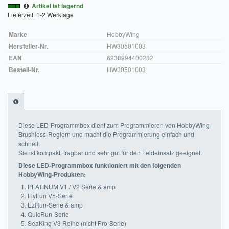
Artikel ist lagernd
Lieferzeit: 1-2 Werktage
Impressum
Marke
HobbyWing
FAQ
Hersteller-Nr.
HW30501003
EAN
6938994400282
ÜBER UNS
Bestell-Nr.
HW30501003
Was wir bieten
Unsere Philosophie
KONTAKT
Diese LED-Programmbox dient zum Programmieren von HobbyWing
Brushless-Reglern und macht die Programmierung einfach und
schnell.
MEIN KONTO
Sie ist kompakt, tragbar und sehr gut für den Feldeinsatz geeignet.
Diese LED-Programmbox funktioniert mit den folgenden
WARENKORB
HobbyWing-Produkten:
PLATINUM V1 / V2 Serie & amp
FlyFun V5-Serie
EzRun-Serie & amp
QuicRun-Serie
SeaKing V3 Reihe (nicht Pro-Serie)