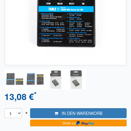
Sendungsverfolgung DPD
Verfügbarkeitsanzeige
Zahlung und Versand
Widerrufsrecht
Widerrufsbelehrung für den Verkauf von Waren / Muster-
Widerrufsformular
Widerrufsbelehrung für digitale Waren / Muster-
Widerrufsformular
AGB und Kundeninformationen
*
13,08 €
Datenschutzerklärung
×
IN DEN WARENKORB
Hinweise zur Batterieentsorgung
Direkt zu
Geschäftszeiten