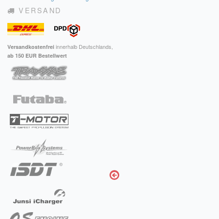
VERSAND
Impressum
FAQ
innerhalb Deutschlands,
Versandkostenfrei
ÜBER UNS
ab 150 EUR Bestellwert
Was wir bieten
Unsere Philosophie
KONTAKT
MEIN KONTO
WARENKORB