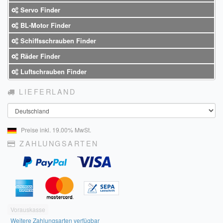
Sendungsverfolgung DPD
Servo Finder
BL-Motor Finder
Verfügbarkeitsanzeige
Schiffsschrauben Finder
Zahlung und Versand
Räder Finder
Widerrufsrecht
Luftschrauben Finder
LIEFERLAND
Widerrufsbelehrung für den Verkauf von Waren / Muster-
Widerrufsformular
Land
Widerrufsbelehrung für digitale Waren / Muster-
Preise inkl. 19.00% MwSt.
Widerrufsformular
ZAHLUNGSARTEN
AGB und Kundeninformationen
Datenschutzerklärung
Hinweise zur Batterieentsorgung
Vorauskasse
Geschäftszeiten
Weitere Zahlungsarten verfügbar