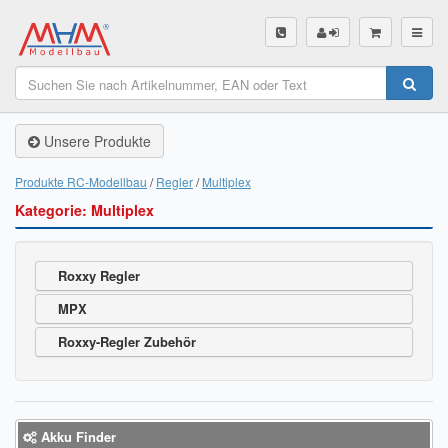
SHOP
Unsere Produkte
Unsere Produkte
Akku Finder
Produkte RC-Modellbau
Regler
Multiplex
Kategorie: Multiplex
Servo Finder
BL-Motor Finder
Roxxy Regler
Schiffsschrauben Finder
MPX
Räder Finder
Roxxy-Regler Zubehör
Luftschrauben Finder
Sendungsverfolgung DHL
Akku Finder