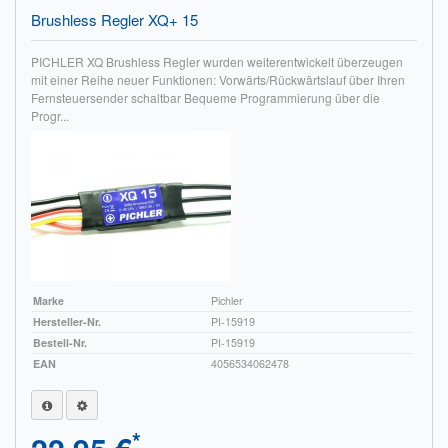
Brushless Regler XQ+ 15
Impressum
PICHLER XQ Brushless Regler wurden weiterentwickelt überzeugen
FAQ
mit einer Reihe neuer Funktionen: Vorwärts/Rückwärtslauf über Ihren
Fernsteuersender schaltbar Bequeme Programmierung über die
ÜBER UNS
Progr...
Was wir bieten
Unsere Philosophie
KONTAKT
MEIN KONTO
Marke
Pichler
Hersteller-Nr.
PI-15919
WARENKORB
Bestell-Nr.
PI-15919
EAN
4056534062478
*