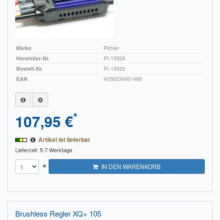
Marke
Pichler
Hersteller-Nr.
PI-15926
Bestell-Nr.
PI-15926
EAN
4056534061488
*
107,95 €
Artikel ist lieferbar
Lieferzeit: 5-7 Werktage
×
IN DEN WARENKORB
Brushless Regler XQ+ 105