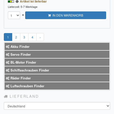
Artikel ist lieferbar
Lieferzeit: 5-7 Werktage
×
IN DEN WARENKORB
1
2
3
4
›
Akku Finder
Servo Finder
BL-Motor Finder
Schiffsschrauben Finder
Räder Finder
Luftschrauben Finder
LIEFERLAND
Land