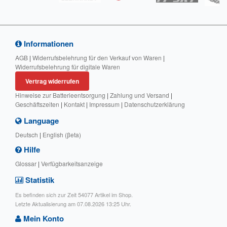
Informationen
AGB
|
Widerrufsbelehrung für den Verkauf von Waren
|
Widerrufsbelehrung für digitale Waren
Vertrag widerrufen
Hinweise zur Batterieentsorgung
|
Zahlung und Versand
|
Geschäftszeiten
|
Kontakt
|
Impressum
|
Datenschutzerklärung
Language
Deutsch
|
English (βeta)
Hilfe
Glossar
|
Verfügbarkeitsanzeige
Statistik
Es befinden sich zur Zeit 54077 Artikel im Shop.
Letzte Aktualisierung am 07.08.2026 13:25 Uhr.
Mein Konto