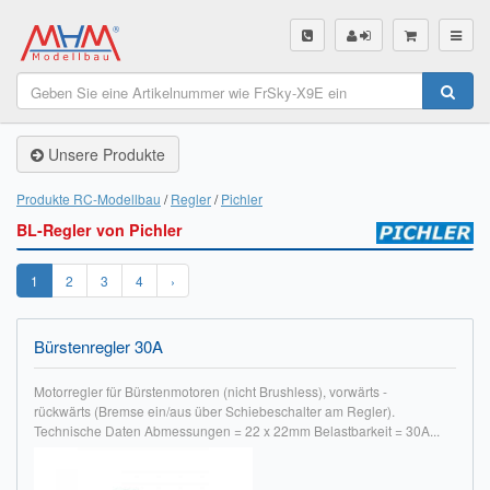
SHOP
Unsere Produkte
Unsere Produkte
Akku Finder
Produkte RC-Modellbau
Regler
Pichler
BL-Regler von Pichler
Servo Finder
BL-Motor Finder
1
2
3
4
›
Schiffsschrauben Finder
Bürstenregler 30A
Räder Finder
Motorregler für Bürstenmotoren (nicht Brushless), vorwärts -
rückwärts (Bremse ein/aus über Schiebeschalter am Regler).
Luftschrauben Finder
Technische Daten Abmessungen = 22 x 22mm Belastbarkeit = 30A...
Sendungsverfolgung DHL