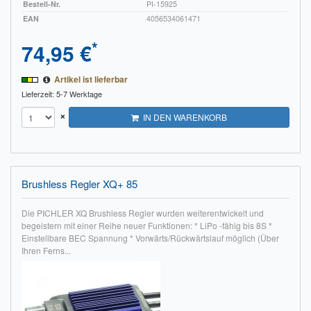
Bestell-Nr.
PI-15925
EAN
4056534061471
*
74,95 €
Artikel ist lieferbar
Lieferzeit: 5-7 Werktage
×
IN DEN WARENKORB
Brushless Regler XQ+ 85
Die PICHLER XQ Brushless Regler wurden weiterentwickelt und
begeistern mit einer Reihe neuer Funktionen: * LiPo -fähig bis 8S *
Einstellbare BEC Spannung * Vorwärts/Rückwärtslauf möglich (Über
Ihren Ferns...