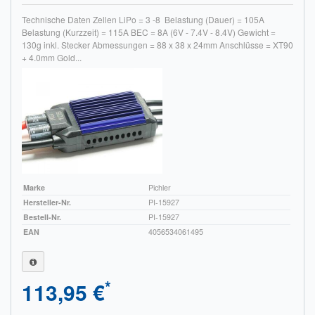
Technische Daten Zellen LiPo = 3 -8 Belastung (Dauer) = 105A
Belastung (Kurzzeit) = 115A BEC = 8A (6V - 7.4V - 8.4V) Gewicht =
130g inkl. Stecker Abmessungen = 88 x 38 x 24mm Anschlüsse = XT90
+ 4.0mm Gold...
Marke
Pichler
Hersteller-Nr.
PI-15927
Bestell-Nr.
PI-15927
EAN
4056534061495
*
113,95 €