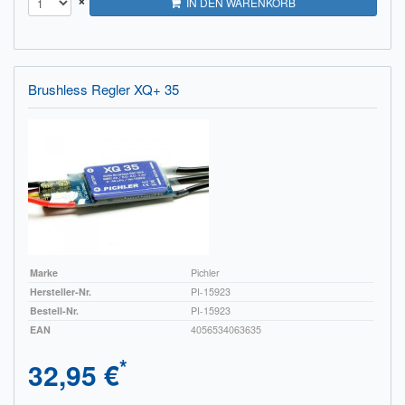
×
IN DEN WARENKORB
Brushless Regler XQ+ 35
Marke
Pichler
Hersteller-Nr.
PI-15923
Bestell-Nr.
PI-15923
EAN
4056534063635
*
32,95 €