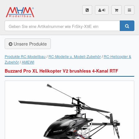
SHOP
Unsere Produkte
Unsere Produkte
Akku Finder
Produkte RC-Modellbau
RC-Modelle u. Modell-Zubehör
RC-Helicopter &
Zubehör
AMEWI
Servo Finder
Buzzard Pro XL Helikopter V2 brushless 4-Kanal RTF
BL-Motor Finder
Schiffsschrauben Finder
Räder Finder
Luftschrauben Finder
Sendungsverfolgung DHL