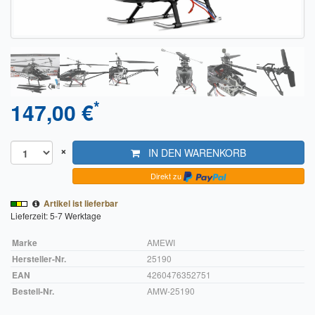
Sendungsverfolgung DPD
Verfügbarkeitsanzeige
Zahlung und Versand
Widerrufsrecht
*
147,00 €
Widerrufsbelehrung für den Verkauf von Waren / Muster-
Widerrufsformular
×
IN DEN WARENKORB
Widerrufsbelehrung für digitale Waren / Muster-
Direkt zu
Widerrufsformular
Artikel ist lieferbar
Lieferzeit: 5-7 Werktage
AGB und Kundeninformationen
Marke
AMEWI
Datenschutzerklärung
Hersteller-Nr.
25190
EAN
4260476352751
Hinweise zur Batterieentsorgung
Bestell-Nr.
AMW-25190
Geschäftszeiten