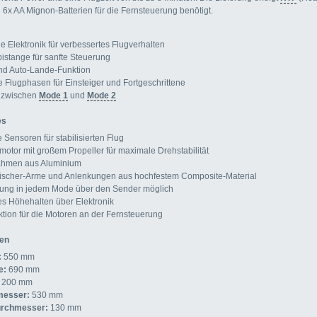
 6x AA Mignon-Batterien für die Fernsteuerung benötigt.
e Elektronik für verbessertes Flugverhalten
istange für sanfte Steuerung
und Auto-Lande-Funktion
 Flugphasen für Einsteiger und Fortgeschrittene
 zwischen
Mode 1
und
Mode 2
es
 Sensoren für stabilisierten Flug
motor mit großem Propeller für maximale Drehstabilität
hmen aus Aluminium
 Mischer-Arme und Anlenkungen aus hochfestem Composite-Material
rung in jedem Mode über den Sender möglich
s Höhehalten über Elektronik
tion für die Motoren an der Fernsteuerung
ten
:
550 mm
e:
690 mm
200 mm
messer:
530 mm
urchmesser:
130 mm