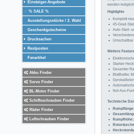
Einsteiger-Angebote
werden lediglich
% SALE %
Highlights
Komplett neu
Ausstellungsstücke / 2. Wahl
45-Grad-Stab
Auto-Start- 
Geschenkgutscheine
Verschiedene
Drucksachen
Umschaltbar
Restposten
Weitere Featur
Fanartikel
Elektronische
Starker Heck
Gesamter Ra
Akku Finder
Blatthalter,
Gyrokalibrie
Servo Finder
Automatische
Not-Aus-Funk
BL-Motor Finder
Schiffsschrauben Finder
Technische Da
Rumpflänge
Räder Finder
Gesamtläng
Luftschrauben Finder
Rumpfhöhe:
Rotordurch
Heckrotord