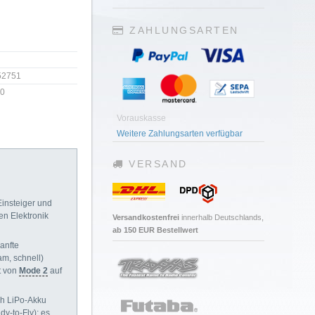
ZAHLUNGSARTEN
52751
0
Vorauskasse
Weitere Zahlungsarten verfügbar
VERSAND
Einsteiger und
en Elektronik
Versandkostenfrei
innerhalb Deutschlands,
ab 150 EUR Bestellwert
anfte
m, schnell)
t von
Mode 2
auf
Ah LiPo-Akku
y-to-Fly); es