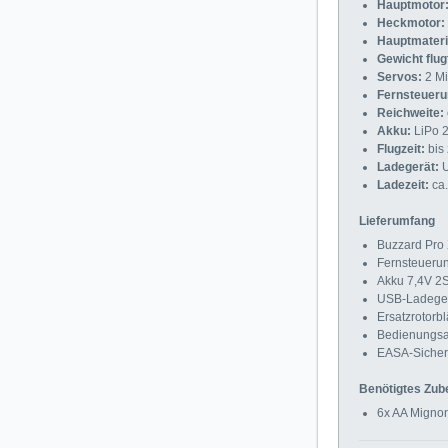
Hauptmotor
Heckmotor:
Hauptmateri
Gewicht flug
Servos:
2 Mi
Fernsteueru
Reichweite:
Akku:
LiPo 2
Flugzeit:
bis 
Ladegerät:
U
Ladezeit:
ca.
Lieferumfang
Buzzard Pro 
Fernsteueru
Akku 7,4V 2
USB-Ladege
Ersatzrotorbl
Bedienungsa
EASA-Sicherh
Benötigtes Zub
6x AA Mignon