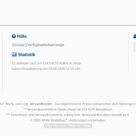
Hilfe
Glossar
|
Verfügbarkeitsanzeige
Statistik
Es befinden sich zur Zeit 54078 Artikel im Shop.
Letzte Aktualisierung am 06.08.2026 12:25 Uhr.
etzl. MwSt. und zzgl.
Versandkosten
- Durchgestrichene Preise entsprechen dem bisherigen
** Versandkostenfrei in Deutschland ab 150 EUR Bestellwert.
*** Downloads sind Versandkostenfrei, solang kein Versandartikel dazu bestellt wird.
®
© 2026 MHM-Modellbau
. Änderungen vorbehalten.
PRO V35 CSS: TRUE JS: TRUE