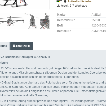
Artikel ist lieferbar
Lieferzeit: 5-7 Werktage
Marke
AMEWI
Hersteller-Nr.
25190
EAN
42604763
Bestell-Nr.
AMW-2519
ibung
Ersatzteile
 V2 Brushless Helikopter 4-Kanal
RTF
eibung
XL V2 ist ein kraftvoller und dennoch gutmütiger RC-Helikopter, der sich ideal für 
 Piloten eignet. Mit seinem schwarz-silbernen Design und der komplett überarbeitet
 optisch als auch technisch ein beeindruckendes Flugerlebnis.
 45-Grad-Stabistange oberhalb des Rotorkopfes sorgt für eine unkomplizierte und s
Dank Auto-Start- und Auto-Lande-Funktion sowie verschiedenen Flugphasen (langsa
elikopter flexibel an die Fähigkeiten des Piloten anpassen. Die Umschaltmöglichkei
ht zudem eine individuelle Steuerung.
GHz-Fernsteuerung arbeitet präzise und störungsfrei. Der leistungsstarke 1500m
chend Power und eine Flugzeit von bis zu 8 Minuten. Die Lieferung erfolgt
RTF
(Read