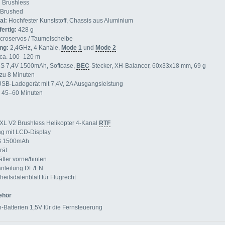
:
Brushless
Brushed
al:
Hochfester Kunststoff, Chassis aus Aluminium
fertig:
428 g
croservos / Taumelscheibe
ng:
2,4GHz, 4 Kanäle,
Mode 1
und
Mode 2
ca. 100–120 m
S 7,4V 1500mAh, Softcase,
BEC
-Stecker, XH-Balancer, 60x33x18 mm, 69 g
zu 8 Minuten
SB-Ladegerät mit 7,4V, 2A Ausgangsleistung
 45–60 Minuten
XL V2 Brushless Helikopter 4-Kanal
RTF
ng mit LCD-Display
S 1500mAh
rät
ätter vorne/hinten
nleitung DE/EN
eitsdatenblatt für Flugrecht
ehör
-Batterien 1,5V für die Fernsteuerung