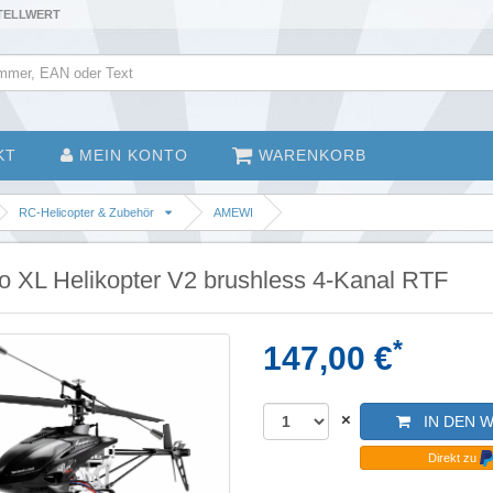
STELLWERT
KT
MEIN KONTO
WARENKORB
RC-Helicopter & Zubehör
AMEWI
o XL Helikopter V2 brushless 4-Kanal RTF
*
147,00 €
×
IN DEN 
Direkt zu