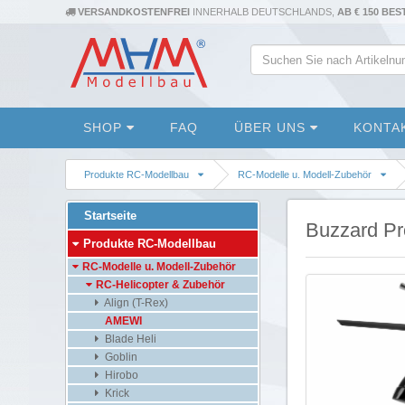
VERSANDKOSTENFREI
INNERHALB DEUTSCHLANDS,
AB € 150 BE
SHOP
FAQ
ÜBER UNS
KONTA
Produkte RC-Modellbau
RC-Modelle u. Modell-Zubehör
Startseite
Buzzard Pr
Produkte RC-Modellbau
RC-Modelle u. Modell-Zubehör
RC-Helicopter & Zubehör
Align (T-Rex)
AMEWI
Blade Heli
Goblin
Hirobo
Krick