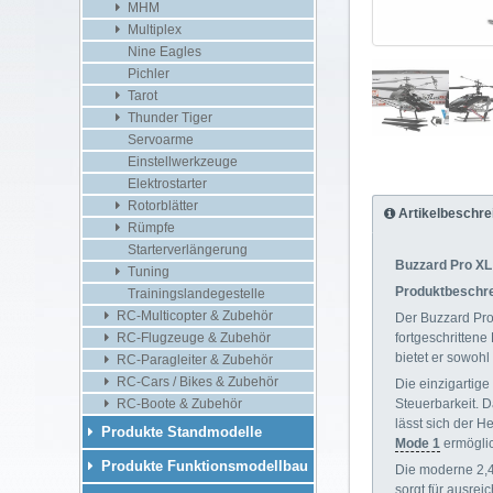
MHM
Multiplex
Nine Eagles
Pichler
Tarot
Thunder Tiger
Servoarme
Einstellwerkzeuge
Elektrostarter
Rotorblätter
Artikelbeschre
Rümpfe
Starterverlängerung
Buzzard Pro XL
Tuning
Produktbeschr
Trainingslandegestelle
RC-Multicopter & Zubehör
Der Buzzard Pro 
fortgeschrittene
RC-Flugzeuge & Zubehör
bietet er sowohl
RC-Paragleiter & Zubehör
RC-Cars / Bikes & Zubehör
Die einzigartige
Steuerbarkeit. 
RC-Boote & Zubehör
lässt sich der H
Produkte Standmodelle
Mode 1
ermöglic
Produkte Funktionsmodellbau
Die moderne 2,4
sorgt für ausrei