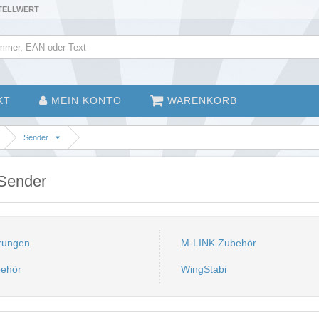
STELLWERT
KT
MEIN KONTO
WARENKORB
Sender
 Sender
rungen
M-LINK Zubehör
ehör
WingStabi