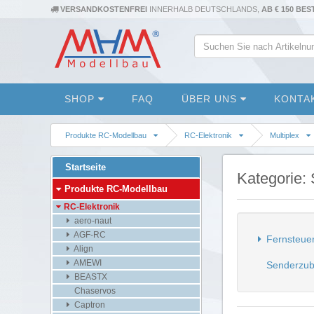
VERSANDKOSTENFREI
INNERHALB DEUTSCHLANDS,
AB € 150 BE
SHOP
FAQ
ÜBER UNS
KONTA
Produkte RC-Modellbau
RC-Elektronik
Multiplex
Startseite
Kategorie:
Produkte RC-Modellbau
RC-Elektronik
aero-naut
AGF-RC
Fernsteue
Align
AMEWI
Senderzub
BEASTX
Chaservos
Captron