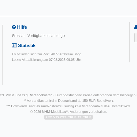
Hilfe
Glossar
|
Verfügbarkeitsanzeige
Statistik
Es befinden sich zur Zeit 54077 Artikel im Shop.
Letzte Aktualisierung am 07.08.2026 09:05 Uhr.
etzl. MwSt. und zzgl.
Versandkosten
- Durchgestrichene Preise entsprechen dem bisherigen
** Versandkostenfrei in Deutschland ab 150 EUR Bestellwert.
*** Downloads sind Versandkostenfrei, solang kein Versandartikel dazu bestellt wird.
®
© 2026 MHM-Modellbau
. Änderungen vorbehalten.
PRO V35 CSS: TRUE JS: TRUE