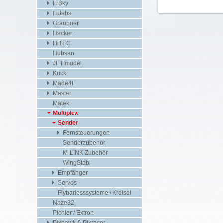
FrSky
Futaba
Graupner
Hacker
HiTEC
Hubsan
JETImodel
Krick
Made4E
Master
Matek
Multiplex
Sender
Fernsteuerungen
Senderzubehör
M-LINK Zubehör
WingStabi
Empfänger
Servos
Flybarlesssysteme / Kreisel
Naze32
Pichler / Extron
Pixhawk & Pixracer