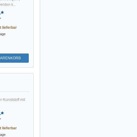
erden k...
*
€
t lieferbar
tage
WARENKORB
-Kunststoff mit
*
€
t lieferbar
tage