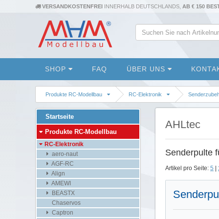
VERSANDKOSTENFREI
INNERHALB DEUTSCHLANDS,
AB € 150 BE
SHOP
FAQ
ÜBER UNS
KONTA
Produkte RC-Modellbau
RC-Elektronik
Senderzubehö
Startseite
AHLtec
Produkte RC-Modellbau
RC-Elektronik
Senderpulte f
aero-naut
AGF-RC
Artikel pro Seite:
5
|
Align
AMEWI
Senderpu
BEASTX
Chaservos
Captron