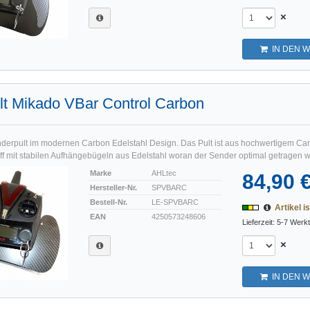
×
IN DEN 
lt Mikado VBar Control Carbon
nderpult im modernen Carbon Edelstahl Design. Das Pult ist aus hochwertigem Ca
f mit stabilen Aufhängebügeln aus Edelstahl woran der Sender optimal getragen we
Marke
AHLtec
84,90 
Hersteller-Nr.
SPVBARC
Bestell-Nr.
LE-SPVBARC
Artikel is
EAN
4250573248606
Lieferzeit: 5-7 Werk
×
IN DEN 