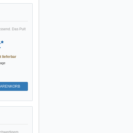
assend. Das Pult
*
€
t lieferbar
tage
WARENKORB
ochwertigem,