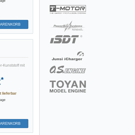
tage
WARENKORB
-Kunststoff mit
*
€
t lieferbar
tage
WARENKORB