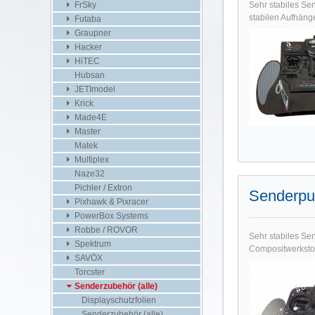
FrSky
Sehr stabiles Se
stabilen Aufhäng
Futaba
Graupner
Hacker
HiTEC
Hubsan
JETImodel
Krick
Made4E
Master
Matek
Multiplex
Naze32
Pichler / Extron
Senderpu
Pixhawk & Pixracer
PowerBox Systems
Robbe / ROVOR
Sehr stabiles Se
Spektrum
Compositwerkstof
SAVÖX
Torcster
Senderzubehör (alle)
Displayschutzfolien
Senderzubehör (alle)