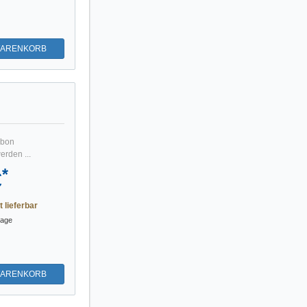
WARENKORB
rbon
rden ...
*
€
t lieferbar
tage
WARENKORB