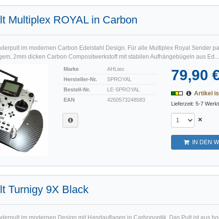
t Multiplex ROYAL in Carbon
nderpult im modernen Carbon Edelstahl Design. Für alle Multiplex Royal Sender p
igem, 2mm dicken Carbon Compositwerkstoff mit stabilen Aufhängebügeln aus Ed...
Marke
AHLtec
79,90 
Hersteller-Nr.
SPROYAL
Bestell-Nr.
LE-SPROYAL
Artikel is
EAN
4250573248583
Lieferzeit: 5-7 Werk
×
IN DEN 
t Turnigy 9X Black
nderpult im modernen Design mit Handauflagen in Carbonoptik. Das Pult ist aus h