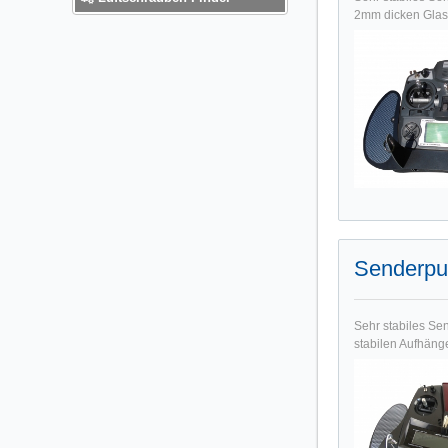
2mm dicken Glasf
Senderpul
Sehr stabiles Se
stabilen Aufhäng