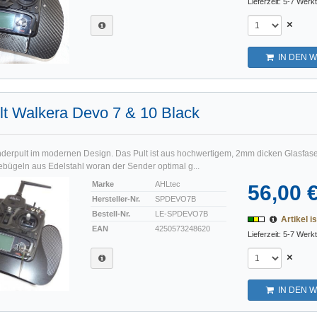
Lieferzeit: 5-7 Werk
×
IN DEN 
t Walkera Devo 7 & 10 Black
nderpult im modernen Design. Das Pult ist aus hochwertigem, 2mm dicken Glasfaser
ebügeln aus Edelstahl woran der Sender optimal g...
Marke
AHLtec
56,00 
Hersteller-Nr.
SPDEVO7B
Bestell-Nr.
LE-SPDEVO7B
Artikel is
EAN
4250573248620
Lieferzeit: 5-7 Werk
×
IN DEN 