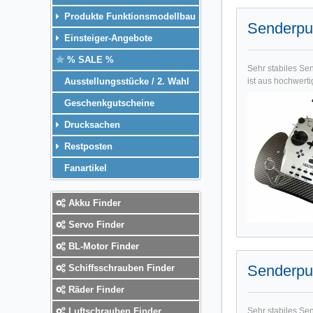
Produkte Funktionsmodellbau
Senderpul
Einsteiger-Angebote
% SALE %
Sehr stabiles Se
Ausstellungsstücke / 2. Wahl
ist aus hochwert
Geschenkgutscheine
Drucksachen
Restposten
Fanartikel
Akku Finder
Servo Finder
BL-Motor Finder
Senderpul
Schiffsschrauben Finder
Räder Finder
Luftschrauben Finder
Sehr stabiles Se