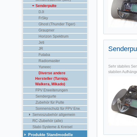
Senderpulte
DJI
FrSky
Ghost (Thunder Tiger)
Graupner
Horizon Spektrum
Jeti
Senderpul
JR
Futaba
Radiomaster
Sehr stabiles Se
Yuneec
stabilen Aufhäng
Diverse andere
Hersteller (Turnigy,
Walkera, Mikado)
FPV Erweiterungen
Sendergurte
Zubehör für Pulte
Sonnenschutz für FPV Erw.
Servoszubehör allgemein
RC-Zubehör (alle)
Stabi-Systeme & Kreisel
Produkte Standmodelle