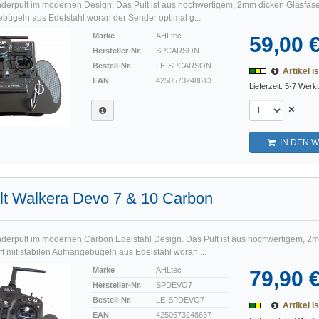
nderpult im modernen Design. Das Pult ist aus hochwertigem, 2mm dicken Glasfaser
ebügeln aus Edelstahl woran der Sender optimal g...
Marke
AHLtec
59,00 
Hersteller-Nr.
SPCARSON
Bestell-Nr.
LE-SPCARSON
Artikel is
EAN
4250573248613
Lieferzeit: 5-7 Werk
×
IN DEN 
lt Walkera Devo 7 & 10 Carbon
nderpult im modernen Carbon Edelstahl Design. Das Pult ist aus hochwertigem, 
f mit stabilen Aufhängebügeln aus Edelstahl woran ...
Marke
AHLtec
79,90 
Hersteller-Nr.
SPDEVO7
Bestell-Nr.
LE-SPDEVO7
Artikel is
EAN
4250573248637