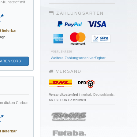
-Kunststoff mit
ZAHLUNGSARTEN
*
€
t lieferbar
tage
Vorauskasse
Weitere Zahlungsarten verfügbar
WARENKORB
VERSAND
Versandkostenfrei
innerhalb Deutschlands,
ab 150 EUR Bestellwert
2mm dicken Carbon
*
€
t lieferbar