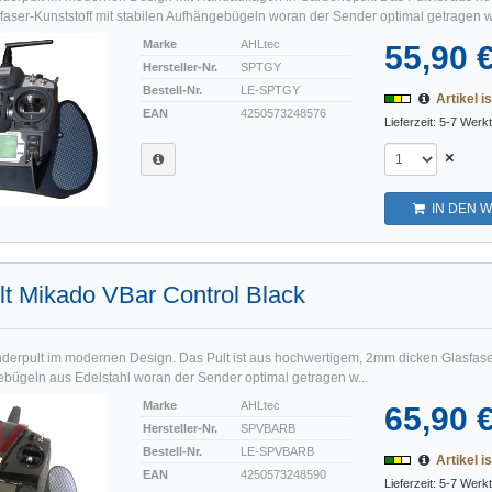
aser-Kunststoff mit stabilen Aufhängebügeln woran der Sender optimal getragen w
Marke
AHLtec
55,90 
Hersteller-Nr.
SPTGY
Bestell-Nr.
LE-SPTGY
Artikel is
EAN
4250573248576
Lieferzeit: 5-7 Werk
×
IN DEN 
t Mikado VBar Control Black
nderpult im modernen Design. Das Pult ist aus hochwertigem, 2mm dicken Glasfaser
ebügeln aus Edelstahl woran der Sender optimal getragen w...
Marke
AHLtec
65,90 
Hersteller-Nr.
SPVBARB
Bestell-Nr.
LE-SPVBARB
Artikel is
EAN
4250573248590
Lieferzeit: 5-7 Werk