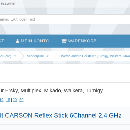
STELLWERT
KT
MEIN KONTO
WARENKORB
r (alle)
Senderpulte
Diverse andere Hersteller (Turnigy, Walkera, Mik
ür Frsky, Multiplex, Mikado, Walkera, Turnigy
10
|
15
|
20
|
50
lt CARSON Reflex Stick 6Channel 2,4 GHz