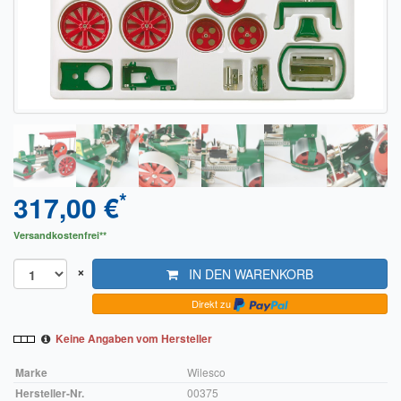
Sendungsverfolgung DPD
Verfügbarkeitsanzeige
Zahlung und Versand
Widerrufsrecht
Widerrufsbelehrung für den Verkauf von Waren / Muster-
Widerrufsformular
*
317,00 €
Widerrufsbelehrung für digitale Waren / Muster-
Versandkostenfrei**
Widerrufsformular
×
IN DEN WARENKORB
AGB und Kundeninformationen
Direkt zu
Datenschutzerklärung
Keine Angaben vom Hersteller
Hinweise zur Batterieentsorgung
Marke
Wilesco
Geschäftszeiten
Hersteller-Nr.
00375