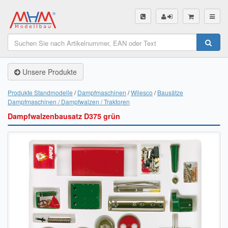
SHOP
Unsere Produkte
Unsere Produkte
Akku Finder
Produkte Standmodelle
Dampfmaschinen
Wilesco
Bausätze
Dampfmaschinen / Dampfwalzen / Traktoren
Servo Finder
Dampfwalzenbausatz D375 grün
BL-Motor Finder
Schiffsschrauben Finder
Räder Finder
Luftschrauben Finder
Sendungsverfolgung DHL