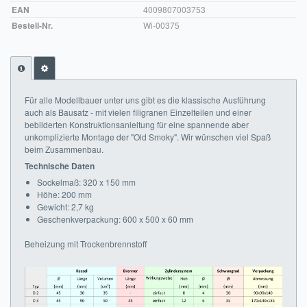
EAN
4009807003753
Impressum
Bestell-Nr.
Wi-00375
FAQ
ÜBER UNS
Für alle Modellbauer unter uns gibt es die klassische Ausführung
Was wir bieten
auch als Bausatz - mit vielen filigranen Einzelteilen und einer
bebilderten Konstruktionsanleitung für eine spannende aber
Unsere Philosophie
unkomplizierte Montage der "Old Smoky". Wir wünschen viel Spaß
beim Zusammenbau.
KONTAKT
Technische Daten
Sockelmaß: 320 x 150 mm
MEIN KONTO
Höhe: 200 mm
Gewicht: 2,7 kg
Geschenkverpackung: 600 x 500 x 60 mm
WARENKORB
Beheizung mit Trockenbrennstoff