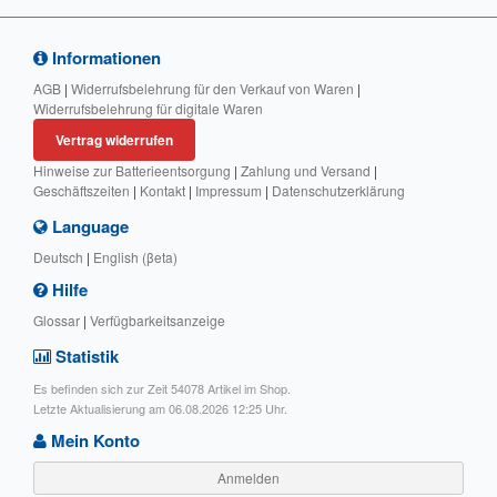
Informationen
AGB
|
Widerrufsbelehrung für den Verkauf von Waren
|
Widerrufsbelehrung für digitale Waren
Vertrag widerrufen
Hinweise zur Batterieentsorgung
|
Zahlung und Versand
|
Geschäftszeiten
|
Kontakt
|
Impressum
|
Datenschutzerklärung
Language
Deutsch
|
English (βeta)
Hilfe
Glossar
|
Verfügbarkeitsanzeige
Statistik
Es befinden sich zur Zeit 54078 Artikel im Shop.
Letzte Aktualisierung am 06.08.2026 12:25 Uhr.
Mein Konto
Anmelden