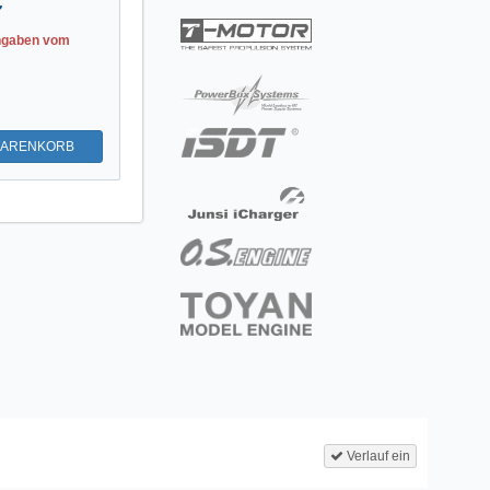
ngaben vom
WARENKORB
Verlauf ein