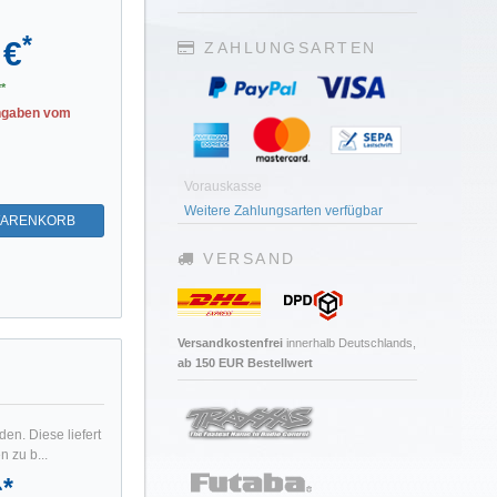
*
 €
ZAHLUNGSARTEN
*
ngaben vom
Vorauskasse
Weitere Zahlungsarten verfügbar
WARENKORB
VERSAND
Versandkostenfrei
innerhalb Deutschlands,
ab 150 EUR Bestellwert
en. Diese liefert
 zu b...
*
€