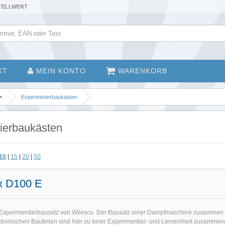
STELLWERT
KT
MEIN KONTO
WARENKORB
Experimetierbaukästen
ierbaukästen
10
|
15
|
20
|
50
x D100 E
te Experimentierbausatz von Wilesco. Der Bausatz einer Dampfmaschine zusammen
ronischen Bauteilen sind hier zu einer Experimentier- und Lerneinheit zusammen