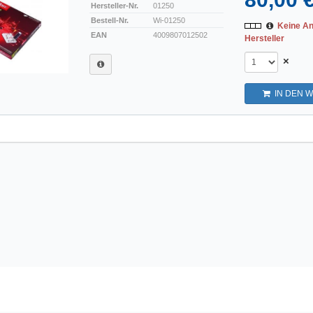
Hersteller-Nr.
01250
Bestell-Nr.
Wi-01250
Keine A
EAN
4009807012502
Hersteller
×
IN DEN 