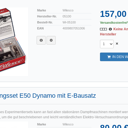
Marke
Wilesco
157,00
Hersteller-Nr.
05100
Bestell-Nr.
Wi-05100
Versandkostenfrei*
EAN
4009807051006
Keine A
Hersteller
×
IN DEN 
ungsset E50 Dynamo mit E-Bausatz
s Experimentiersets kann an fast allen stationären Dampfmaschinen montiert werd
, um die gut beschriebenen und leicht verständlichen Elektro-Versuchsanordnungen
Marke
Wilesco
80,00 