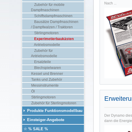
Nach ...
Zubehör für mobile
Dampfmaschinen
Schiffsdampfmaschinen
Bausätze Dampfmaschinen
/ Dampfwalzen / Traktoren
Stirlingmotoren
Experimetierbaukästen
Antriebsmodelle
Zubehör für
Antriebsmodelle
Ersatzteile
Blechspielwaren
Kessel und Brenner
Tanks und Zubehör
Messinstrumente
Öl
Erweiter
Stirlingmotoren
Zubehör für Sterlingmotoren
Produkte Funktionsmodellbau
Der Dynamo diese
Einsteiger-Angebote
dann die Energie
% SALE %