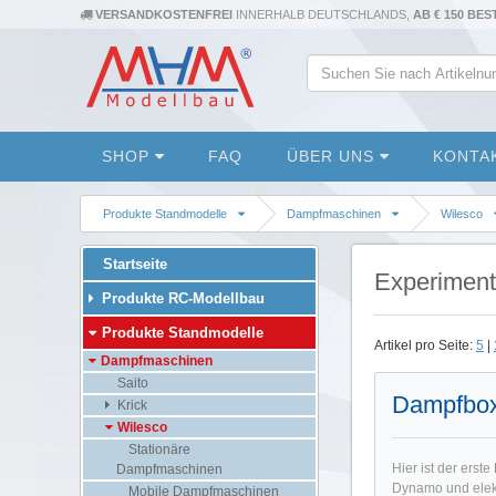
VERSANDKOSTENFREI
INNERHALB DEUTSCHLANDS,
AB € 150 BE
SHOP
FAQ
ÜBER UNS
KONTA
Produkte Standmodelle
Dampfmaschinen
Wilesco
Startseite
Experiment
Produkte RC-Modellbau
Produkte Standmodelle
Artikel pro Seite:
5
|
Dampfmaschinen
Saito
Dampfbo
Krick
Wilesco
Stationäre
Hier ist der ers
Dampfmaschinen
Dynamo und elekt
Mobile Dampfmaschinen