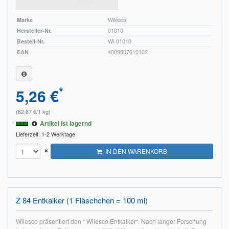
Marke
Wilesco
Hersteller-Nr.
01010
Bestell-Nr.
Wi-01010
EAN
4009807010102
*
5,26 €
(62,67 €/1 kg)
Artikel ist lagernd
Lieferzeit: 1-2 Werktage
×
IN DEN WARENKORB
Z 84 Entkalker (1 Fläschchen = 100 ml)
Wilesco präsentiert den “ Wilesco Entkalker“. Nach langer Forschung