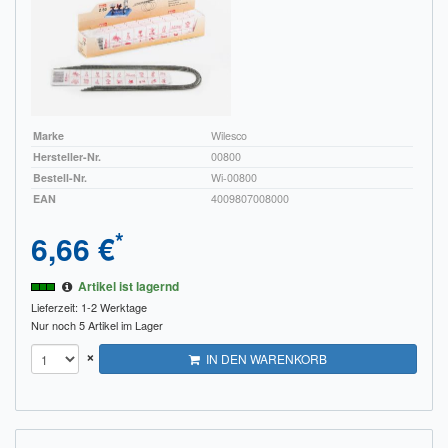
Impressum
FAQ
ÜBER UNS
Marke
Wilesco
Was wir bieten
Hersteller-Nr.
00800
Bestell-Nr.
Wi-00800
Unsere Philosophie
EAN
4009807008000
*
6,66 €
KONTAKT
MEIN KONTO
Artikel ist lagernd
Lieferzeit: 1-2 Werktage
WARENKORB
Nur noch 5 Artikel im Lager
×
IN DEN WARENKORB