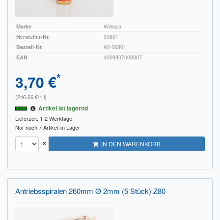
Sendungsverfolgung DPD
Marke
Wilesco
Verfügbarkeitsanzeige
Hersteller-Nr.
00801
Bestell-Nr.
Wi-00801
Zahlung und Versand
EAN
4009807008307
Widerrufsrecht
*
3,70 €
Widerrufsbelehrung für den Verkauf von Waren / Muster-
(246,66 €/1 l)
Widerrufsformular
Artikel ist lagernd
Lieferzeit: 1-2 Werktage
Widerrufsbelehrung für digitale Waren / Muster-
Nur noch 7 Artikel im Lager
Widerrufsformular
×
IN DEN WARENKORB
AGB und Kundeninformationen
Datenschutzerklärung
Antriebsspiralen 260mm Ø 2mm (5 Stück) Z80
Hinweise zur Batterieentsorgung
Geschäftszeiten