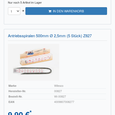
Nur noch 5 Artikel im Lager
×
IN DEN WARENKORB
Antriebsspiralen 500mm Ø 2,5mm (5 Stück) Z827
Marke
Wilesco
Hersteller-Nr.
00827
Bestell-Nr.
Wi-00827
EAN
4009807008277
*
9,90 €