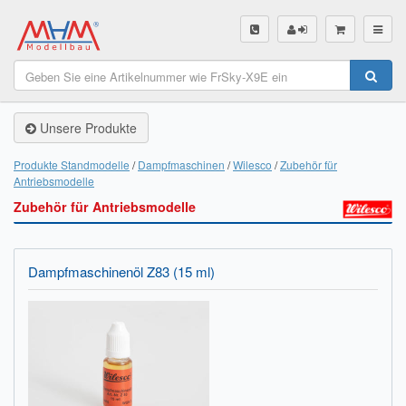
SHOP
Unsere Produkte
Unsere Produkte
Akku Finder
Produkte Standmodelle
Dampfmaschinen
Wilesco
Zubehör für
Antriebsmodelle
Servo Finder
Zubehör für Antriebsmodelle
BL-Motor Finder
Schiffsschrauben Finder
Dampfmaschinenöl Z83 (15 ml)
Räder Finder
Luftschrauben Finder
Sendungsverfolgung DHL