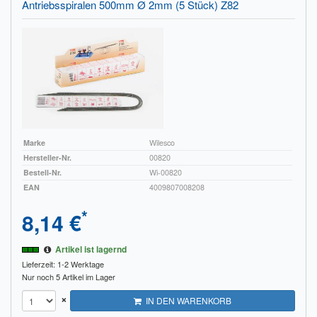
Antriebsspiralen 500mm Ø 2mm (5 Stück) Z82
Marke
Wilesco
Hersteller-Nr.
00820
Bestell-Nr.
Wi-00820
EAN
4009807008208
*
8,14 €
Artikel ist lagernd
Lieferzeit: 1-2 Werktage
Nur noch 5 Artikel im Lager
×
IN DEN WARENKORB