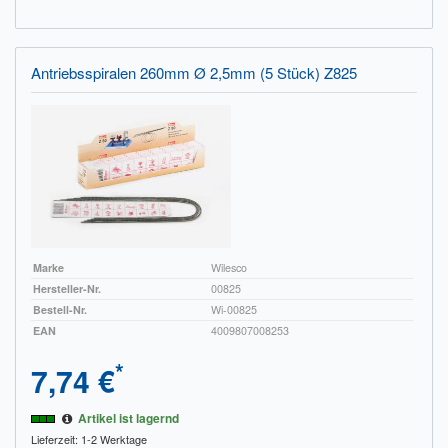
Antriebsspiralen 260mm Ø 2,5mm (5 Stück) Z825
Marke
Wilesco
Hersteller-Nr.
00825
Bestell-Nr.
Wi-00825
EAN
4009807008253
*
7,74 €
Artikel ist lagernd
Lieferzeit: 1-2 Werktage