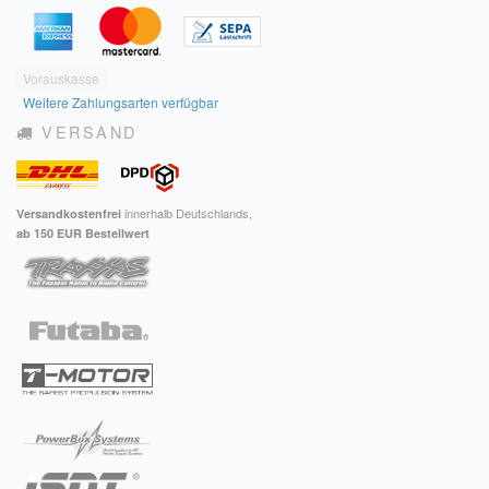
Impressum
FAQ
Vorauskasse
Weitere Zahlungsarten verfügbar
ÜBER UNS
VERSAND
Was wir bieten
innerhalb Deutschlands,
Versandkostenfrei
Unsere Philosophie
ab 150 EUR Bestellwert
KONTAKT
MEIN KONTO
WARENKORB