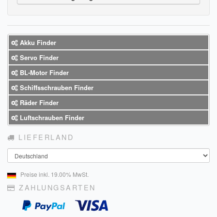
Sendungsverfolgung DPD
Verfügbarkeitsanzeige
Akku Finder
Zahlung und Versand
Servo Finder
Widerrufsrecht
BL-Motor Finder
Schiffsschrauben Finder
Widerrufsbelehrung für den Verkauf von Waren / Muster-
Widerrufsformular
Räder Finder
Luftschrauben Finder
Widerrufsbelehrung für digitale Waren / Muster-
Widerrufsformular
LIEFERLAND
AGB und Kundeninformationen
Land
Datenschutzerklärung
Preise inkl. 19.00% MwSt.
ZAHLUNGSARTEN
Hinweise zur Batterieentsorgung
Geschäftszeiten