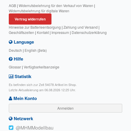
AGB
|
Widerrufsbelehrung für den Verkauf von Waren
|
Widerrufsbelehrung für digitale Waren
Vertrag widerrufen
Hinweise zur Batterieentsorgung
|
Zahlung und Versand
|
Geschäftszeiten
|
Kontakt
|
Impressum
|
Datenschutzerklärung
Language
Deutsch
|
English (βeta)
Hilfe
Glossar
|
Verfügbarkeitsanzeige
Statistik
Es befinden sich zur Zeit 54078 Artikel im Shop.
Letzte Aktualisierung am 06.08.2026 12:25 Uhr.
Mein Konto
Anmelden
Netzwerk
@MHMModellbau