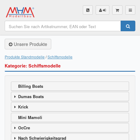
SHOP
Unsere Produkte
Unsere Produkte
Akku Finder
Produkte Standmodelle
Schiffsmodelle
Kategorie: Schiffsmodelle
Servo Finder
BL-Motor Finder
Billing Boats
Schiffsschrauben Finder
Dumas Boats
Räder Finder
Krick
Mini Mamoli
Luftschrauben Finder
OcCre
Sendungsverfolgung DHL
Nach Schwierigkeitsgrad