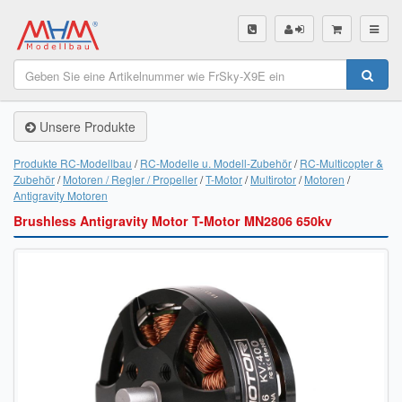
SHOP
Unsere Produkte
Unsere Produkte
Akku Finder
Produkte RC-Modellbau
RC-Modelle u. Modell-Zubehör
RC-Multicopter &
Zubehör
Motoren / Regler / Propeller
T-Motor
Multirotor
Motoren
Servo Finder
Antigravity Motoren
Brushless Antigravity Motor T-Motor MN2806 650kv
BL-Motor Finder
Schiffsschrauben Finder
Räder Finder
Luftschrauben Finder
Sendungsverfolgung DHL