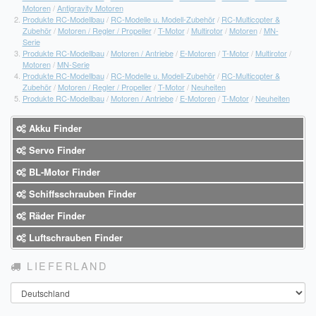
Motoren
/
Antigravity Motoren
Produkte RC-Modellbau
/
RC-Modelle u. Modell-Zubehör
/
RC-Multicopter &
Zubehör
/
Motoren / Regler / Propeller
/
T-Motor
/
Multirotor
/
Motoren
/
MN-
Serie
Produkte RC-Modellbau
/
Motoren / Antriebe
/
E-Motoren
/
T-Motor
/
Multirotor
/
Motoren
/
MN-Serie
Produkte RC-Modellbau
/
RC-Modelle u. Modell-Zubehör
/
RC-Multicopter &
Zubehör
/
Motoren / Regler / Propeller
/
T-Motor
/
Neuheiten
Produkte RC-Modellbau
/
Motoren / Antriebe
/
E-Motoren
/
T-Motor
/
Neuheiten
Akku Finder
Servo Finder
BL-Motor Finder
Schiffsschrauben Finder
Räder Finder
Luftschrauben Finder
LIEFERLAND
Land