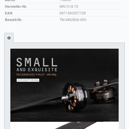
Hersteller-Nr.
MN1018-72
Impressum
EAN
6971360357728
Bestell-Nr.
TM-MN2806-650
FAQ
ÜBER UNS
Was wir bieten
Unsere Philosophie
KONTAKT
MEIN KONTO
WARENKORB