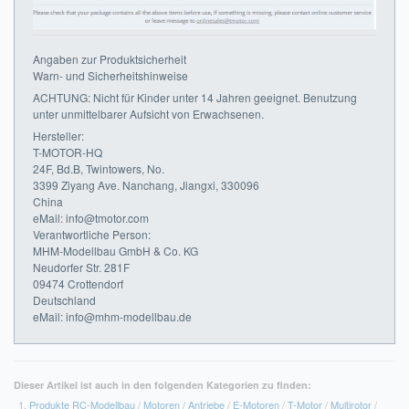
Angaben zur Produktsicherheit
Warn- und Sicherheitshinweise
ACHTUNG: Nicht für Kinder unter 14 Jahren geeignet. Benutzung
unter unmittelbarer Aufsicht von Erwachsenen.
Hersteller:
T-MOTOR-HQ
24F, Bd.B, Twintowers, No.
3399 Ziyang Ave. Nanchang, Jiangxi, 330096
China
eMail: info@tmotor.com
Verantwortliche Person:
MHM-Modellbau GmbH & Co. KG
Neudorfer Str. 281F
09474 Crottendorf
Deutschland
eMail: info@mhm-modellbau.de
Dieser Artikel ist auch in den folgenden Kategorien zu finden:
Produkte RC-Modellbau
/
Motoren / Antriebe
/
E-Motoren
/
T-Motor
/
Multirotor
/