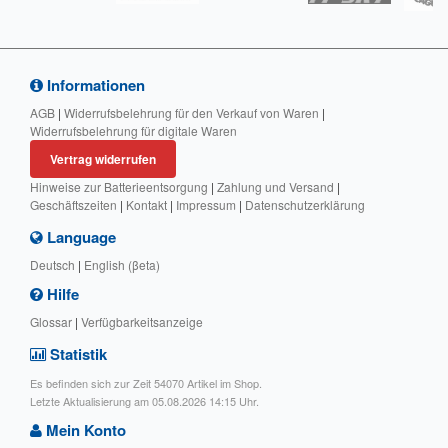
Informationen
AGB
|
Widerrufsbelehrung für den Verkauf von Waren
|
Widerrufsbelehrung für digitale Waren
Vertrag widerrufen
Hinweise zur Batterieentsorgung
|
Zahlung und Versand
|
Geschäftszeiten
|
Kontakt
|
Impressum
|
Datenschutzerklärung
Language
Deutsch
|
English (βeta)
Hilfe
Glossar
|
Verfügbarkeitsanzeige
Statistik
Es befinden sich zur Zeit 54070 Artikel im Shop.
Letzte Aktualisierung am 05.08.2026 14:15 Uhr.
Mein Konto