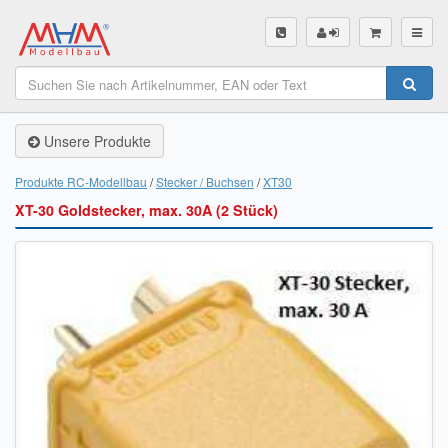
SHOP
Unsere Produkte
Unsere Produkte
Akku Finder
Produkte RC-Modellbau
Stecker / Buchsen
XT30
XT-30 Goldstecker, max. 30A (2 Stück)
Servo Finder
BL-Motor Finder
Schiffsschrauben Finder
Räder Finder
Luftschrauben Finder
Sendungsverfolgung DHL