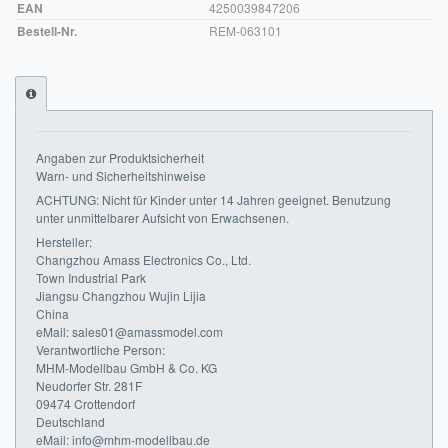
EAN
4250039847206
Impressum
Bestell-Nr.
REM-063101
FAQ
ÜBER UNS
Was wir bieten
Angaben zur Produktsicherheit
Warn- und Sicherheitshinweise
Unsere Philosophie
ACHTUNG: Nicht für Kinder unter 14 Jahren geeignet. Benutzung
unter unmittelbarer Aufsicht von Erwachsenen.
KONTAKT
Hersteller:
Changzhou Amass Electronics Co., Ltd.
Town Industrial Park
MEIN KONTO
Jiangsu Changzhou Wujin Lijia
China
WARENKORB
eMail: sales01@amassmodel.com
Verantwortliche Person:
MHM-Modellbau GmbH & Co. KG
Neudorfer Str. 281F
09474 Crottendorf
Deutschland
eMail: info@mhm-modellbau.de