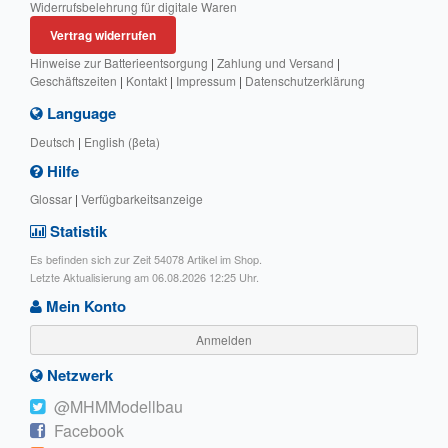
Widerrufsbelehrung für digitale Waren
Vertrag widerrufen
Hinweise zur Batterieentsorgung
|
Zahlung und Versand
|
Geschäftszeiten
|
Kontakt
|
Impressum
|
Datenschutzerklärung
Language
Deutsch
|
English (βeta)
Hilfe
Glossar
|
Verfügbarkeitsanzeige
Statistik
Es befinden sich zur Zeit 54078 Artikel im Shop.
Letzte Aktualisierung am 06.08.2026 12:25 Uhr.
Mein Konto
Anmelden
Netzwerk
@MHMModellbau
Facebook