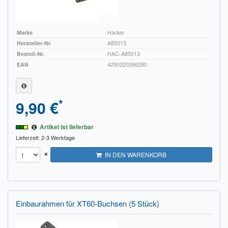
Marke
Hacker
Hersteller-Nr.
A85013
Bestell-Nr.
HAC-A85013
EAN
4250320266280
*
9,90 €
Artikel ist lieferbar
Lieferzeit: 2-3 Werktage
×
IN DEN WARENKORB
Einbaurahmen für XT60-Buchsen (5 Stück)