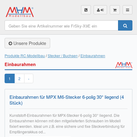
SHOP
Unsere Produkte
Unsere Produkte
Akku Finder
Produkte RC-Modellbau
Stecker / Buchsen
Einbaurahmen
Einbaurahmen
Servo Finder
BL-Motor Finder
1
2
›
Schiffsschrauben Finder
Einbaurahmen für MPX M6-Stecker 6-polig 30° liegend (4
Stück)
Räder Finder
Kunststoff-Einbaurahmen für MPX-Stecker 6-polig 30° liegend. Die
Luftschrauben Finder
Einbaurahmen können mit den mitgelieferten Schrauben im Modell
fixiert werden. Ideal um z.B. eine sichere und fixe Steckverbindung für
Sendungsverfolgung DHL
Empfängerakkus od...