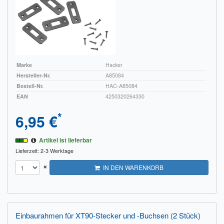
Marke
Hacker
Hersteller-Nr.
A85084
Bestell-Nr.
HAC-A85084
EAN
4250320264330
*
6,95 €
Artikel ist lieferbar
Lieferzeit: 2-3 Werktage
×
IN DEN WARENKORB
Einbaurahmen für XT90-Stecker und -Buchsen (2 Stück)