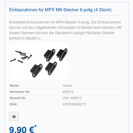
Impressum
Einbaurahmen für MPX M6-Stecker 6-polig (4 Stück)
FAQ
Kunststoff-Einbaurahmen für MPX-Stecker 6-polig. Die Einbaurahmen
können mit den mitgelieferten Schrauben im Modell fixiert werden. Mit
diesen Rahmen können die Standard 6-poligen Multiplex Stecker
ÜBER UNS
perfekt im Modell v...
Was wir bieten
Unsere Philosophie
KONTAKT
MEIN KONTO
Marke
Hacker
Hersteller-Nr.
A85012
WARENKORB
Bestell-Nr.
HAC-A85012
EAN
4250320266273
*
9,90 €