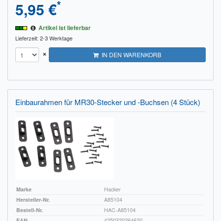
*
5,95 €
Artikel ist lieferbar
Lieferzeit: 2-3 Werktage
×
IN DEN WARENKORB
Einbaurahmen für MR30-Stecker und -Buchsen (4 Stück)
Marke
Hacker
Hersteller-Nr.
A85104
Bestell-Nr.
HAC-A85104
EAN
4250320264620