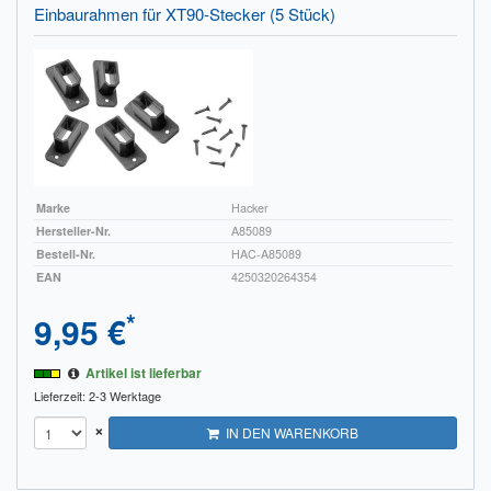
Einbaurahmen für XT90-Stecker (5 Stück)
Marke
Hacker
Hersteller-Nr.
A85089
Bestell-Nr.
HAC-A85089
EAN
4250320264354
*
9,95 €
Artikel ist lieferbar
Lieferzeit: 2-3 Werktage
×
IN DEN WARENKORB