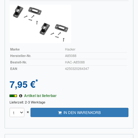
Marke
Hacker
Hersteller-Nr.
A85088
Bestell-Nr.
HAC-A85088
EAN
4250320264347
*
7,95 €
Artikel ist lieferbar
Lieferzeit: 2-3 Werktage
×
IN DEN WARENKORB