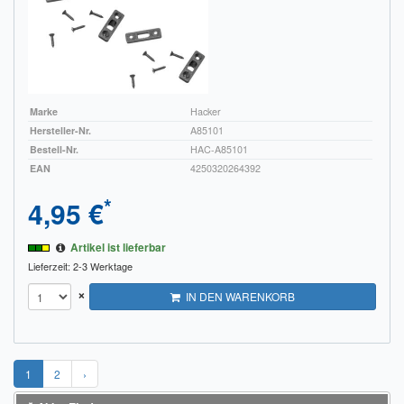
Marke
Hacker
Hersteller-Nr.
A85101
Bestell-Nr.
HAC-A85101
EAN
4250320264392
*
4,95 €
Artikel ist lieferbar
Lieferzeit: 2-3 Werktage
×
IN DEN WARENKORB
1
2
›