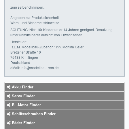
zum selber chrimpen…
Impressum
Angaben zur Produktsicherheit
FAQ
Warn- und Sicherheitshinweise
ACHTUNG: Nicht für Kinder unter 14 Jahren geeignet. Benutzung
ÜBER UNS
unter unmittelbarer Aufsicht von Erwachsenen.
Hersteller:
Was wir bieten
R.E.M. Modellbau-Zubehör * Inh. Monika Geier
Brettener Straße 10
Unsere Philosophie
75438 Knittlingen
Deutschland
eMail: info@modellbau-rem.de
KONTAKT
MEIN KONTO
Akku Finder
WARENKORB
Servo Finder
BL-Motor Finder
Schiffsschrauben Finder
Räder Finder