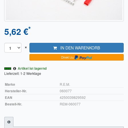
Sendungsverfolgung DPD
Verfügbarkeitsanzeige
*
5,62 €
Zahlung und Versand
Widerrufsrecht
×
IN DEN WARENKORB
Widerrufsbelehrung für den Verkauf von Waren / Muster-
Direkt zu
Widerrufsformular
Artikel ist lagernd
Widerrufsbelehrung für digitale Waren / Muster-
Lieferzeit: 1-2 Werktage
Widerrufsformular
Marke
R.E.M.
AGB und Kundeninformationen
Hersteller-Nr.
060077
EAN
4250039829592
Datenschutzerklärung
Bestell-Nr.
REM-060077
Hinweise zur Batterieentsorgung
Geschäftszeiten