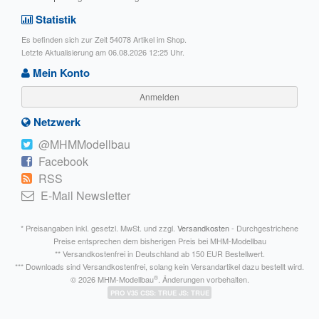
Statistik
Es befinden sich zur Zeit 54078 Artikel im Shop.
Letzte Aktualisierung am 06.08.2026 12:25 Uhr.
Mein Konto
Anmelden
Netzwerk
@MHMModellbau
Facebook
RSS
E-Mail Newsletter
* Preisangaben inkl. gesetzl. MwSt. und zzgl.
Versandkosten
- Durchgestrichene
Preise entsprechen dem bisherigen Preis bei MHM-Modellbau
** Versandkostenfrei in Deutschland ab 150 EUR Bestellwert.
*** Downloads sind Versandkostenfrei, solang kein Versandartikel dazu bestellt wird.
®
© 2026 MHM-Modellbau
. Änderungen vorbehalten.
PRO V35 CSS: TRUE JS: TRUE