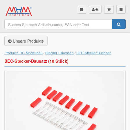
SHOP
Unsere Produkte
Unsere Produkte
Akku Finder
Produkte RC-Modellbau
Stecker / Buchsen
BEC-Stecker/Buchsen
BEC-Stecker-Bausatz (10 Stück)
Servo Finder
BL-Motor Finder
Schiffsschrauben Finder
Räder Finder
Luftschrauben Finder
Sendungsverfolgung DHL