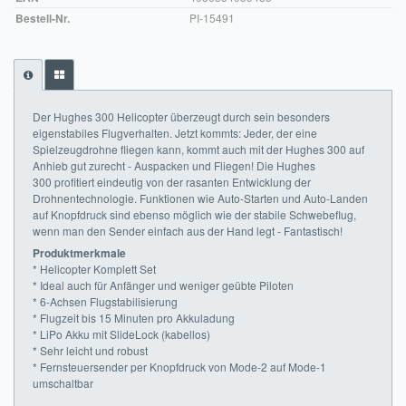
Bestell-Nr.
PI-15491
Impressum
FAQ
ÜBER UNS
Der Hughes 300 Helicopter überzeugt durch sein besonders
eigenstabiles Flugverhalten. Jetzt kommts: Jeder, der eine
Was wir bieten
Spielzeugdrohne fliegen kann, kommt auch mit der Hughes 300 auf
Anhieb gut zurecht - Auspacken und Fliegen! Die Hughes
Unsere Philosophie
300 profitiert eindeutig von der rasanten Entwicklung der
Drohnentechnologie. Funktionen wie Auto-Starten und Auto-Landen
auf Knopfdruck sind ebenso möglich wie der stabile Schwebeflug,
KONTAKT
wenn man den Sender einfach aus der Hand legt - Fantastisch!
Produktmerkmale
MEIN KONTO
* Helicopter Komplett Set
* Ideal auch für Anfänger und weniger geübte Piloten
WARENKORB
* 6-Achsen Flugstabilisierung
* Flugzeit bis 15 Minuten pro Akkuladung
* LiPo Akku mit SlideLock (kabellos)
* Sehr leicht und robust
* Fernsteuersender per Knopfdruck von Mode-2 auf Mode-1
umschaltbar