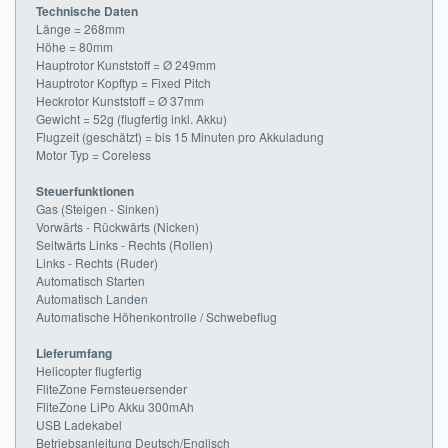
Technische Daten
Länge = 268mm
Höhe = 80mm
Hauptrotor Kunststoff = Ø 249mm
Hauptrotor Kopftyp = Fixed Pitch
Heckrotor Kunststoff = Ø 37mm
Gewicht = 52g (flugfertig inkl. Akku)
Flugzeit (geschätzt) = bis 15 Minuten pro Akkuladung
Motor Typ = Coreless
Steuerfunktionen
Gas (Steigen - Sinken)
Vorwärts - Rückwärts (Nicken)
Seitwärts Links - Rechts (Rollen)
Links - Rechts (Ruder)
Automatisch Starten
Automatisch Landen
Automatische Höhenkontrolle / Schwebeflug
Lieferumfang
Helicopter flugfertig
FliteZone Fernsteuersender
FliteZone LiPo Akku 300mAh
USB Ladekabel
Betriebsanleitung Deutsch/Englisch