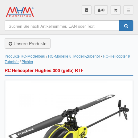
SHOP
Unsere Produkte
Unsere Produkte
Akku Finder
Produkte RC-Modellbau
RC-Modelle u. Modell-Zubehör
RC-Helicopter &
Zubehör
Pichler
Servo Finder
RC Helicopter Hughes 300 (gelb) RTF
BL-Motor Finder
Schiffsschrauben Finder
Räder Finder
Luftschrauben Finder
Sendungsverfolgung DHL