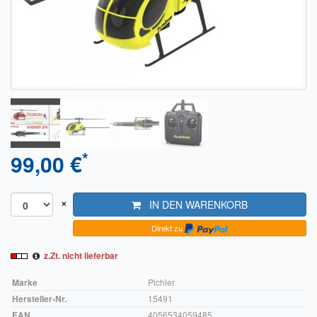
Sendungsverfolgung DPD
Verfügbarkeitsanzeige
Zahlung und Versand
Widerrufsrecht
Widerrufsbelehrung für den Verkauf von Waren / Muster-
Widerrufsformular
*
99,00 €
Widerrufsbelehrung für digitale Waren / Muster-
Widerrufsformular
×
IN DEN WARENKORB
AGB und Kundeninformationen
Direkt zu
Datenschutzerklärung
z.Zt. nicht lieferbar
Hinweise zur Batterieentsorgung
Marke
Pichler
Hersteller-Nr.
15491
Geschäftszeiten
EAN
4056534059485