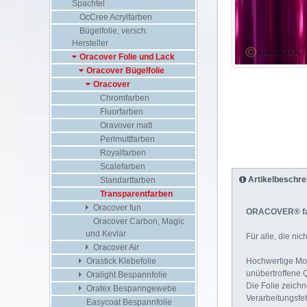
Spachtel
OcCree Acrylfarben
Bügelfolie, versch.
Hersteller
Oracover Folie und Lack
Oracover Bügelfolie
Oracover
Chromfarben
Fluorfarben
Oravover matt
Perlmuttfarben
Royalfarben
Scalefarben
Artikelbeschre
Standartfarben
Transparentfarben
Oracover fun
ORACOVER® far
Oracover Carbon, Magic
und Kevlar
Für alle, die ni
Oracover Air
Hochwertige Mode
Orastick Klebefolie
unübertroffene Q
Oralight Bespannfolie
Die Folie zeichn
Oratex Bespanngewebe
Verarbeitungsfe
Easycoat Bespannfolie