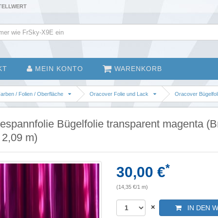
STELLWERT
KT
MEIN KONTO
WARENKORB
arben / Folien / Oberfläche
Oracover Folie und Lack
Oracover Bügelfol
spannfolie Bügelfolie transparent magenta (B
2,09 m)
*
30,00 €
(14,35 €/1 m)
×
IN DEN 