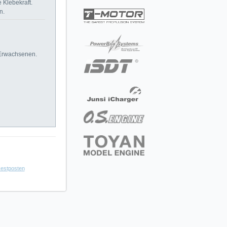
 Klebekraft.
n.
 Erwachsenen.
estposten