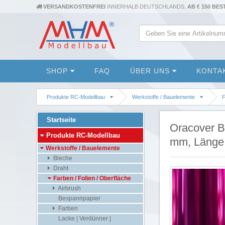
VERSANDKOSTENFREI
INNERHALB DEUTSCHLANDS,
AB € 150 BE
SHOP
FAQ
ÜBER UNS
KONTA
Produkte RC-Modellbau
Werkstoffe / Bauelemente
F
Startseite
Oracover Be
Produkte RC-Modellbau
mm, Länge 
Werkstoffe / Bauelemente
Bleche
Draht
Farben / Folien / Oberfläche
Airbrush
Bespannpapier
Farben
Lacke | Verdünner |