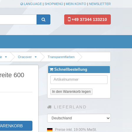
LANGUAGE
|
SHOPMENÜ
|
MEIN KONTO
|
NEWSLETTER
+49 37344 133210
ie
Oracover
Transparentfarben
Schnellbestellung
reite 600
In den Warenkorb legen
LIEFERLAND
Land
WARENKORB
Preise inkl. 19.00% MwSt.