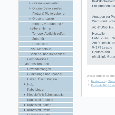
Kraftstoffbestän
Oraline-Zierstreifen
Entsprechend de
Oratrim Dekorstreifen
Plotter & Plotterzubehör
Angaben zur Pro
Oracolor-Lacke
Warn- und Siche
Kleber / Verdünnung /
ACHTUNG: Nicht 
Kelberentferner
Hersteller:
Tenopor Abdichtstreifen
LANITZ - PRE
Zubehör
Am Ritterschlös
Restposten
04179 Leipzig
PVC Klebefolie
Deutschland
Schiebe- und Klebebilder
eMail: info@ora
Gewindestifte /
Madenschrauben
Gewindestangen
Gummiringe und -bänder
Dieser Artikel ist a
Haken, Ösen, Kugeln
Restposten
/
Oraco
Holz
Produkte RC-Mode
Kabelbinder
Klebstoffe & Schmierstoffe
Kunststoff Bauteile
Kunststoff Platten
Kunststoff Profile