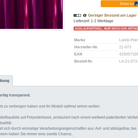
Direkt zu
Geringer Bestand am Lager
Lieferzeit: 1-2 Werktage
AUSLAUFARTIKEL, NUR NOCH EIN ARTIKE
Marke
Lanitz-Pre
Hersteller-Nr.
21-073
EAN
42505732
Bestell-Nr.
LA-21-073
ibung
big transparent.
chts zu verbergen haben und ihr Modell optimal sehen wollen.
llbaufolie auf Polyesterbasis, produziert nach einem weltweit patentierten Verfah
ualität.
et sich durch einmalige Verarbeitungseigenschaften aus: Auf- und abbügelbar, bei
hlern haben Sie immer eine zweite Chance,