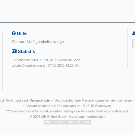
Hilfe
Glossar
|
Verfügbarkeitsanzeige
Statistik
Es befinden sich zur Zeit 54077 Artikel im Shop.
Letzte Aktualisierung am 07.08.2026 13:25 Uhr.
etzl. MwSt. und zzgl.
Versandkosten
- Durchgestrichene Preise entsprechen dem bisherigen
** Versandkostenfrei in Deutschland ab 150 EUR Bestellwert.
*** Downloads sind Versandkostenfrei, solang kein Versandartikel dazu bestellt wird.
®
© 2026 MHM-Modellbau
. Änderungen vorbehalten.
PRO V35 CSS: TRUE JS: TRUE