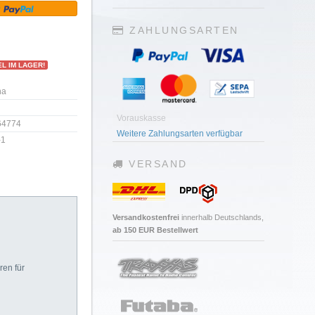
ZAHLUNGSARTEN
L IM LAGER!
na
Vorauskasse
64774
Weitere Zahlungsarten verfügbar
-1
VERSAND
Versandkostenfrei
innerhalb Deutschlands,
ab 150 EUR Bestellwert
ren für