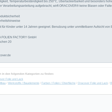
digkeit, Temperaturbeständigkeit bis 250°C, Überlackierbarkeit und besonders hohe
r Verarbeitungsanleitung aufgebracht, wirft ORACOVER® keine Blasen oder Falte
duktsicherheit
rheitshinweise
für Kinder unter 14 Jahren geeignet. Benutzung unter unmittelbarer Aufsicht von
NA FOLIEN FACTORY GmbH
schen 20
cover.de
uch in den folgenden Kategorien zu finden:
ver Folie und Lack
llbau
/
Werkstoffe / Bauelemente
/
Farben / Folien / Oberfläche
/
Oracover Folie und Lack
/
R