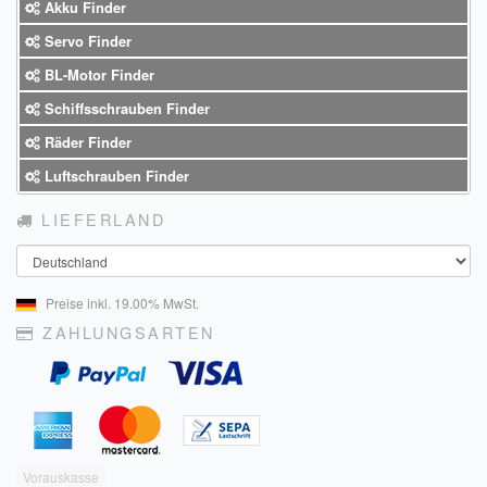
Akku Finder
Sendungsverfolgung DPD
Servo Finder
Verfügbarkeitsanzeige
BL-Motor Finder
Schiffsschrauben Finder
Zahlung und Versand
Räder Finder
Widerrufsrecht
Luftschrauben Finder
Widerrufsbelehrung für den Verkauf von Waren / Muster-
LIEFERLAND
Widerrufsformular
Land
Widerrufsbelehrung für digitale Waren / Muster-
Widerrufsformular
Preise inkl. 19.00% MwSt.
ZAHLUNGSARTEN
AGB und Kundeninformationen
Datenschutzerklärung
Hinweise zur Batterieentsorgung
Geschäftszeiten
Vorauskasse