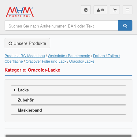
SHOP
Unsere Produkte
Unsere Produkte
Akku Finder
Produkte RC-Modellbau
Werkstoffe / Bauelemente
Farben / Folien /
Oberfläche
Oracover Folie und Lack
Oracolor-Lacke
Servo Finder
Kategorie: Oracolor-Lacke
BL-Motor Finder
Lacke
Schiffsschrauben Finder
Zubehör
Räder Finder
Maskierband
Luftschrauben Finder
Sendungsverfolgung DHL