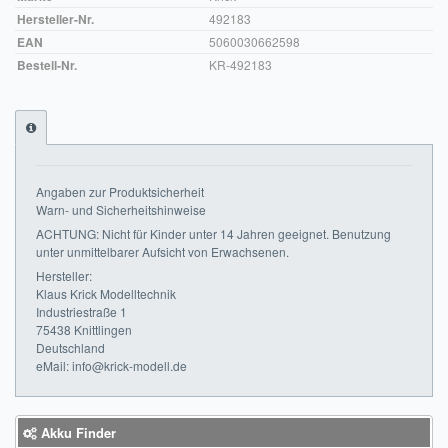
Hersteller-Nr.
492183
Impressum
EAN
5060030662598
Bestell-Nr.
KR-492183
FAQ
ÜBER UNS
Was wir bieten
Angaben zur Produktsicherheit
Unsere Philosophie
Warn- und Sicherheitshinweise
ACHTUNG: Nicht für Kinder unter 14 Jahren geeignet. Benutzung
KONTAKT
unter unmittelbarer Aufsicht von Erwachsenen.
Hersteller:
MEIN KONTO
Klaus Krick Modelltechnik
Industriestraße 1
WARENKORB
75438 Knittlingen
Deutschland
eMail: info@krick-modell.de
Akku Finder