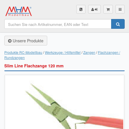
SHOP
Unsere Produkte
Unsere Produkte
Akku Finder
Produkte RC-Modellbau
Werkzeuge / Hilfsmittel
Zangen
Flachzangen /
Rundzangen
Servo Finder
Slim Line Flachzange 120 mm
BL-Motor Finder
Schiffsschrauben Finder
Räder Finder
Luftschrauben Finder
Sendungsverfolgung DHL