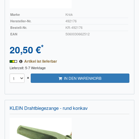
Marke
Krick
Hersteller-Nr.
492176
Bestell-Nr.
KR-492176
EAN
5060030662512
*
20,50 €
Artikel ist lieferbar
Lieferzeit: 5-7 Werktage
×
IN DEN WARENKORB
KLEIN Drahtbiegezange - rund konkav