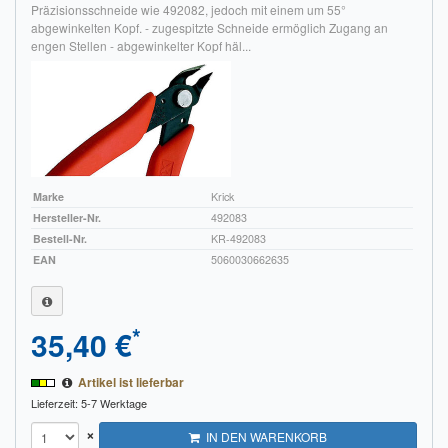
Präzisionsschneide wie 492082, jedoch mit einem um 55°
abgewinkelten Kopf. - zugespitzte Schneide ermöglich Zugang an
engen Stellen - abgewinkelter Kopf häl...
Marke
Krick
Hersteller-Nr.
492083
Bestell-Nr.
KR-492083
EAN
5060030662635
*
35,40 €
Artikel ist lieferbar
Lieferzeit: 5-7 Werktage
×
IN DEN WARENKORB