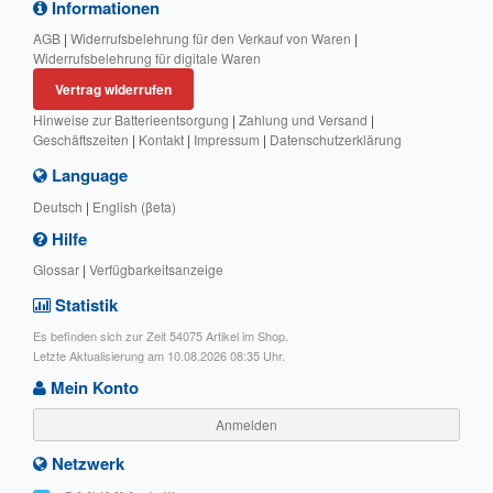
Informationen
AGB
|
Widerrufsbelehrung für den Verkauf von Waren
|
Widerrufsbelehrung für digitale Waren
Vertrag widerrufen
Hinweise zur Batterieentsorgung
|
Zahlung und Versand
|
Geschäftszeiten
|
Kontakt
|
Impressum
|
Datenschutzerklärung
Language
Deutsch
|
English (βeta)
Hilfe
Glossar
|
Verfügbarkeitsanzeige
Statistik
Es befinden sich zur Zeit 54075 Artikel im Shop.
Letzte Aktualisierung am 10.08.2026 08:35 Uhr.
Mein Konto
Anmelden
Netzwerk