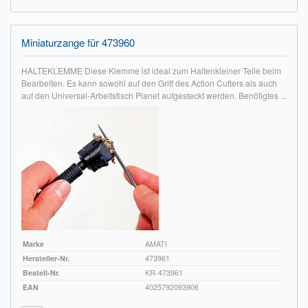
Impressum
Miniaturzange für 473960
FAQ
HALTEKLEMME Diese Klemme ist ideal zum Haltenkleiner Teile beim
ÜBER UNS
Bearbeiten. Es kann sowohl auf den Griff des Action Cutters als auch
auf den Universal-Arbeitstisch Planet aufgesteckt werden. Benötigtes ...
Was wir bieten
Unsere Philosophie
KONTAKT
MEIN KONTO
WARENKORB
Marke
AMATI
Hersteller-Nr.
473961
Bestell-Nr.
KR-473961
EAN
4025792093906