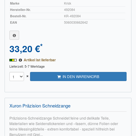
Marke
Krick
Hersteller-Nr.
492084
Bestell-Nr.
KR-492084
EAN
5060030662642
*
33,20 €
Artikel ist lieferbar
Lieferzeit: 5-7 Werktage
×
IN DEN WARENKORB
Xuron Präzision Schneidzange
Präzisions-Schneidzange Schneidet feine und delikate Teile,
Materialien wie Seidenstickereien und –fasern, dünne Folien oder
feine Messingätzteile - extrem komfortabel - speziell hilfreich bei
Benutzern mit Grei...