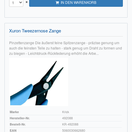
×
IN DEN WARENKORB
Xuron Tweezernose Zange
Pinzettenzange Die äußerst feine Spitzenzange - präzise genung um
auch die feinsten Teile zu halten - stark genug um Draht zu formen und
zu biegen - Leichtdruck-Rückfederung erhöht die Arbe...
Marke
Krick
Hersteller-Nr.
492088
Bestell-Nr.
KR-492088
EAN
5060030662680