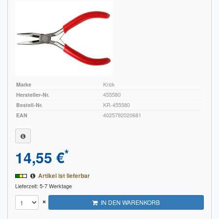
Sendungsverfolgung DPD
Verfügbarkeitsanzeige
Zahlung und Versand
Widerrufsrecht
Marke
Krick
Widerrufsbelehrung für den Verkauf von Waren / Muster-
Hersteller-Nr.
455580
Widerrufsformular
Bestell-Nr.
KR-455580
EAN
4025792020681
Widerrufsbelehrung für digitale Waren / Muster-
Widerrufsformular
*
14,55 €
AGB und Kundeninformationen
Datenschutzerklärung
Artikel ist lieferbar
Lieferzeit: 5-7 Werktage
Hinweise zur Batterieentsorgung
×
IN DEN WARENKORB
Geschäftszeiten