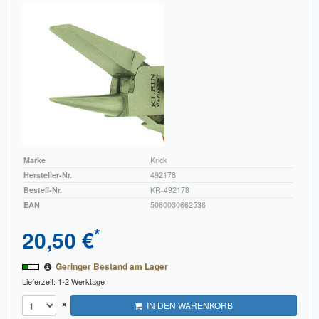
Marke
Krick
Hersteller-Nr.
492178
Bestell-Nr.
KR-492178
EAN
5060030662536
*
20,50 €
Geringer Bestand am Lager
Lieferzeit: 1-2 Werktage
×
IN DEN WARENKORB