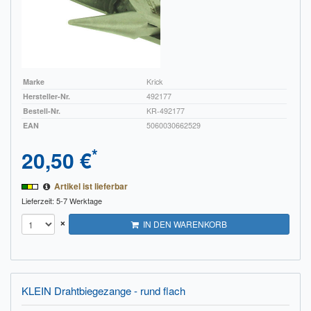
Marke
Krick
Hersteller-Nr.
492177
Bestell-Nr.
KR-492177
EAN
5060030662529
*
20,50 €
Artikel ist lieferbar
Lieferzeit: 5-7 Werktage
×
IN DEN WARENKORB
KLEIN Drahtbiegezange - rund flach