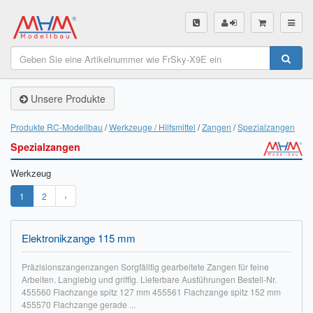
SHOP
Unsere Produkte
Unsere Produkte
Akku Finder
Produkte RC-Modellbau
Werkzeuge / Hilfsmittel
Zangen
Spezialzangen
Spezialzangen
Servo Finder
Werkzeug
BL-Motor Finder
1
2
›
Schiffsschrauben Finder
Räder Finder
Elektronikzange 115 mm
Luftschrauben Finder
Präzisionszangenzangen Sorgfälltig gearbeitete Zangen für feine
Arbeiten. Langlebig und griffig. Lieferbare Ausführungen Bestell-Nr.
455560 Flachzange spitz 127 mm 455561 Flachzange spitz 152 mm
Sendungsverfolgung DHL
455570 Flachzange gerade ...