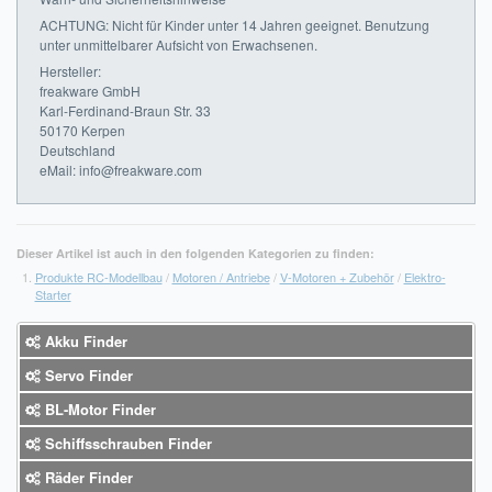
ACHTUNG: Nicht für Kinder unter 14 Jahren geeignet. Benutzung
unter unmittelbarer Aufsicht von Erwachsenen.
Hersteller:
freakware GmbH
Karl-Ferdinand-Braun Str. 33
50170 Kerpen
Deutschland
eMail: info@freakware.com
Dieser Artikel ist auch in den folgenden Kategorien zu finden:
Produkte RC-Modellbau
/
Motoren / Antriebe
/
V-Motoren + Zubehör
/
Elektro-
Starter
Akku Finder
Servo Finder
BL-Motor Finder
Schiffsschrauben Finder
Räder Finder