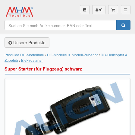
SHOP
Unsere Produkte
Unsere Produkte
Akku Finder
Produkte RC-Modellbau
RC-Modelle u. Modell-Zubehör
RC-Helicopter &
Zubehör
Elektrostarter
Servo Finder
Super Starter (für Flugzeug) schwarz
BL-Motor Finder
Schiffsschrauben Finder
Räder Finder
Luftschrauben Finder
Sendungsverfolgung DHL