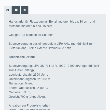
Impressum
FAQ
Handstarter für Flugzeuge mit Benzinmotoren bis ca. 30 ccm und
Methanolmotoren bis ca. 15 ccm
ÜBER UNS
Geeignet für Modelle mit Spinner
Was wir bieten
Stromversorgung aus eingebautem LiPo-Akku (gehört nicht zum
Lieferumfang), keine externe Stromquelle nötig.
Unsere Philosophie
Technische Daten:
KONTAKT
Stromversorgung: LiPo 3S1P, 11,1 V, 1900 - 2100 mAh (gehört nicht
MEIN KONTO
zum Lieferumfang),
Leerlaufdrehzahl: 2300 Upm,
Unterspannungsschutz: 10,8 V,
WARENKORB
Ruhestrom: 0 mA,
Therm. Überlastschutz: 80 °C,
Getriebe: 5,3 : 1,
Gewicht 700 g (ohne Akku),
Angaben zur Produktsicherheit
Warn- und Sicherheitshinweise