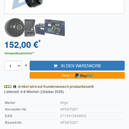
Sendungsverfolgung DPD
Verfügbarkeitsanzeige
Zahlung und Versand
*
152,00 €
Widerrufsrecht
Widerrufsbelehrung für den Verkauf von Waren / Muster-
Versandkostenfrei**
Widerrufsformular
×
IN DEN WARENKORB
Widerrufsbelehrung für digitale Waren / Muster-
Direkt zu
Widerrufsformular
Artikel wird auf Kundenwunsch produz/bestellt
AGB und Kundeninformationen
Lieferzeit: 4-8 Wochen (October 2026)
Datenschutzerklärung
Marke
Align
Hersteller-Nr.
HFSSTQ07
Hinweise zur Batterieentsorgung
EAN
4713413949502
Bestell-Nr.
HFSSTQ07
Geschäftszeiten