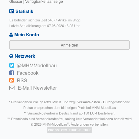
Glossar
|
Verfügbarkeitsanzeige
Statistik
Es befinden sich zur Zeit 54077 Artikel im Shop.
Letzte Aktualisierung am 07.08.2026 13:25 Uhr.
Mein Konto
Anmelden
Netzwerk
@MHMModellbau
Facebook
RSS
E-Mail Newsletter
* Preisangaben inkl. gesetzl. MwSt. und zzgl.
Versandkosten
- Durchgestrichene
Preise entsprechen dem bisherigen Preis bei MHM-Modellbau
** Versandkostenfrei in Deutschland ab 150 EUR Bestellwert.
*** Downloads sind Versandkostenfrei, solang kein Versandartikel dazu bestellt wird.
®
© 2026 MHM-Modellbau
. Änderungen vorbehalten.
PRO V35 CSS: TRUE JS: TRUE