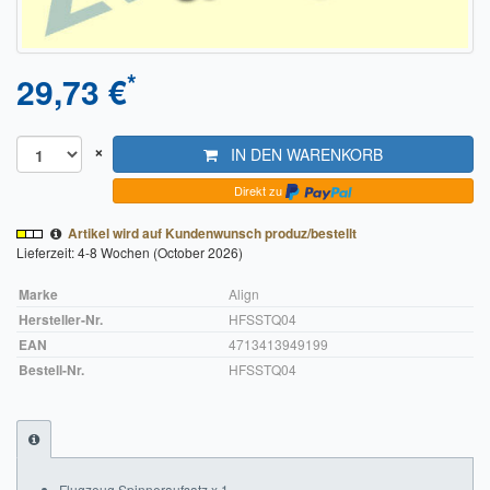
Sendungsverfolgung DPD
Verfügbarkeitsanzeige
*
29,73 €
Zahlung und Versand
×
IN DEN WARENKORB
Widerrufsrecht
Direkt zu
Widerrufsbelehrung für den Verkauf von Waren / Muster-
Widerrufsformular
Artikel wird auf Kundenwunsch produz/bestellt
Lieferzeit: 4-8 Wochen (October 2026)
Widerrufsbelehrung für digitale Waren / Muster-
Widerrufsformular
Marke
Align
Hersteller-Nr.
HFSSTQ04
AGB und Kundeninformationen
EAN
4713413949199
Bestell-Nr.
HFSSTQ04
Datenschutzerklärung
Hinweise zur Batterieentsorgung
Geschäftszeiten
Flugzeug Spinneraufsatz x 1