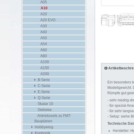
A05
A10
A20
A20 EVO
A30
A40
A50
A54
A60
A80
A100
A150
Artikelbeschre
A200
B-Serie
Ein besonders le
C-Serie
Modellgewicht. 
E-Serie
Rümpfe gut geei
Q-Serie
- sehr niedrig d
Skalar 10
- für spezial A
Getriebe
- für sehr langs
Antriebssets zu FMT-
- Setup: siehe Bi
Bauplänen
Technische Dat
Hobbywing
Hersteller: H
Kontronik