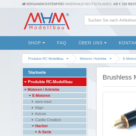
VERSANDKOSTENFREI
INNERHALB DEUTSCHLANDS,
AB € 150 BE
SHOP
FAQ
ÜBER UNS
KONTA
Produkte RC-Modellbau
Motoren / Antriebe
E-Motor
Startseite
Brushless 
Produkte RC-Modellbau
Motoren / Antriebe
E-Motoren
aero-naut
Align
Avicon
Castle Creation
Hacker
A-Serie