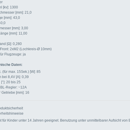
er
 [kv]: 1300
hmesser [mm]: 21,0
e [mm]: 43,0
40,0
messer [mm]: 3,00
länge [mm]: 11,00
and [Ω]: 0,280
 Front: 2xM2 (Lochkreis-Ø 10mm)
ür Flugzeuge: ja
nische Daten:
 (für max. 15Sek.) [W]: 85
 bei 8,4V [A]: 0,39
[°]: 20 bis 25
 BL-Regler: ~12A
 Getriebe [mm]: 16
duktsicherheit
rheitshinweise
für Kinder unter 14 Jahren geeignet. Benutzung unter unmittelbarer Aufsicht von