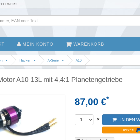
STELLWERT
KT
MEIN KONTO
WARENKORB
en
Hacker
A-Serie
A10
Motor A10-13L mit 4,4:1 Planetengetriebe
*
87,00 €
×
IN DEN 
Direkt zu