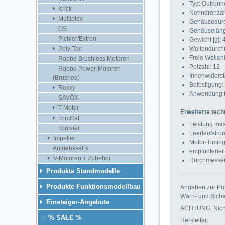
Typ: Outrunn
Krick
Nenndrehzahl
Multiplex
Gehäusedurc
OS
Gehäuseläng
Pichler/Extron
Gewicht [g]: 
Wellendurch
Poly-Tec
Freie Wellen
Robbe Brushless Motoren
Polzahl: 12
Robbe Power-Motoren
Innenwiderst
(Brushed)
Befestigung:
Roxxy
Anwendung f
SAVÖX
T-Motor
Erweiterte tech
TomCat
Leistung max.
Torcster
Leerlaufstrom
Impeller
Motor-Timing 
Antriebsset´s
empfohlener
V-Motoren + Zubehör
Durchmesser
Produkte Standmodelle
Produkte Funktionsmodellbau
Angaben zur Pro
Warn- und Siche
Einsteiger-Angebote
ACHTUNG: Nicht 
% SALE %
Hersteller: