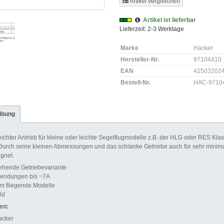
Artikel vergleichen
Artikel ist lieferbar
Lieferzeit: 2-3 Werktage
Marke
Hacker
Hersteller-Nr.
97104410
EAN
42503202
Bestell-Nr.
HAC-9710
ibung
ichter Antrieb für kleine oder leichte Segelflugmodelle z.B. der HLG oder RES Kla
Durch seine kleinen Abmessungen und das schlanke Getriebe auch für sehr minima
gnet.
rehende Getriebevariante
nwendungen bis ~7A
am fliegende Modelle
ld
en:
acker