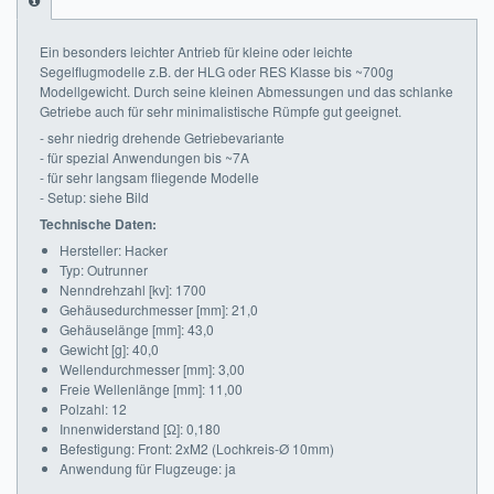
Impressum
Ein besonders leichter Antrieb für kleine oder leichte
Segelflugmodelle z.B. der HLG oder RES Klasse bis ~700g
FAQ
Modellgewicht. Durch seine kleinen Abmessungen und das schlanke
Getriebe auch für sehr minimalistische Rümpfe gut geeignet.
ÜBER UNS
- sehr niedrig drehende Getriebevariante
- für spezial Anwendungen bis ~7A
Was wir bieten
- für sehr langsam fliegende Modelle
- Setup: siehe Bild
Unsere Philosophie
Technische Daten:
Hersteller: Hacker
KONTAKT
Typ: Outrunner
Nenndrehzahl [kv]: 1700
Gehäusedurchmesser [mm]: 21,0
MEIN KONTO
Gehäuselänge [mm]: 43,0
Gewicht [g]: 40,0
WARENKORB
Wellendurchmesser [mm]: 3,00
Freie Wellenlänge [mm]: 11,00
Polzahl: 12
Innenwiderstand [Ω]: 0,180
Befestigung: Front: 2xM2 (Lochkreis-Ø 10mm)
Anwendung für Flugzeuge: ja