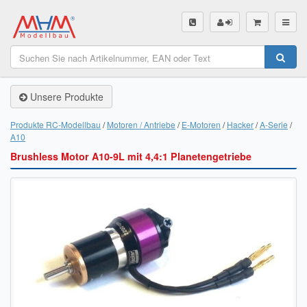
SHOP
Unsere Produkte
Unsere Produkte
Akku Finder
Produkte RC-Modellbau
Motoren / Antriebe
E-Motoren
Hacker
A-Serie
A10
Servo Finder
Brushless Motor A10-9L mit 4,4:1 Planetengetriebe
BL-Motor Finder
Schiffsschrauben Finder
Räder Finder
Luftschrauben Finder
Sendungsverfolgung DHL