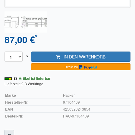
Sendungsverfolgung DPD
Verfügbarkeitsanzeige
Zahlung und Versand
*
87,00 €
Widerrufsrecht
×
Widerrufsbelehrung für den Verkauf von Waren / Muster-
IN DEN WARENKORB
Widerrufsformular
Direkt zu
Widerrufsbelehrung für digitale Waren / Muster-
Artikel ist lieferbar
Widerrufsformular
Lieferzeit: 2-3 Werktage
AGB und Kundeninformationen
Marke
Hacker
Hersteller-Nr.
97104409
Datenschutzerklärung
EAN
4250320243854
Bestell-Nr.
HAC-97104409
Hinweise zur Batterieentsorgung
Geschäftszeiten