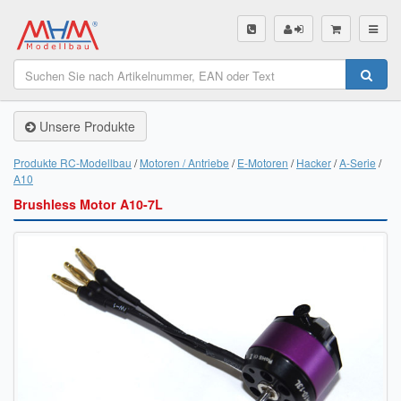
SHOP
Unsere Produkte
Unsere Produkte
Akku Finder
Produkte RC-Modellbau
Motoren / Antriebe
E-Motoren
Hacker
A-Serie
A10
Servo Finder
Brushless Motor A10-7L
BL-Motor Finder
Schiffsschrauben Finder
Räder Finder
Luftschrauben Finder
Sendungsverfolgung DHL