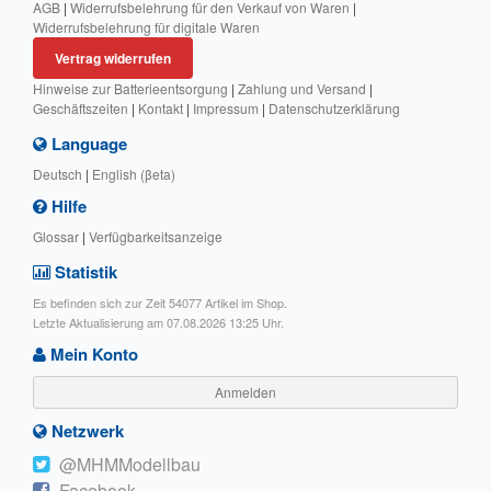
AGB
|
Widerrufsbelehrung für den Verkauf von Waren
|
Widerrufsbelehrung für digitale Waren
Vertrag widerrufen
Hinweise zur Batterieentsorgung
|
Zahlung und Versand
|
Geschäftszeiten
|
Kontakt
|
Impressum
|
Datenschutzerklärung
Language
Deutsch
|
English (βeta)
Hilfe
Glossar
|
Verfügbarkeitsanzeige
Statistik
Es befinden sich zur Zeit 54077 Artikel im Shop.
Letzte Aktualisierung am 07.08.2026 13:25 Uhr.
Mein Konto
Anmelden
Netzwerk
@MHMModellbau
Facebook