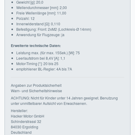
Gewicht [g]: 20,0
Wellendurchmesser [mm]: 2,00
Freie Wellenlänge [mm]: 11,00
Polzahl: 12
Innenwiderstand [Ω]: 0,110
Befestigung: Front: 2xM2 (Lochkreis-Ø 14mm)
Anwendung für Flugzeuge: ja
Erweiterte technische Daten:
Leistung max. (für max. 15Sek.) [W]: 75
Leerlaufstrom bei 8,4V [A]: 1,1
Motor-Timing [°]: 20 bis 25
empfohlener BL-Regler: 4A bis 7A
Angaben zur Produktsicherheit
Warn- und Sicherheitshinweise
ACHTUNG: Nicht für Kinder unter 14 Jahren geeignet. Benutzung
unter unmittelbarer Aufsicht von Erwachsenen.
Hersteller:
Hacker Motor GmbH
Schinderstrassl 32
84030 Ergolding
Deutschland