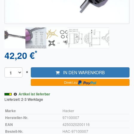
Sendungsverfolgung DPD
Verfügbarkeitsanzeige
Zahlung und Versand
Widerrufsrecht
*
42,20 €
Widerrufsbelehrung für den Verkauf von Waren / Muster-
Widerrufsformular
×
IN DEN WARENKORB
Widerrufsbelehrung für digitale Waren / Muster-
Widerrufsformular
Direkt zu
AGB und Kundeninformationen
Artikel ist lieferbar
Lieferzeit: 2-3 Werktage
Datenschutzerklärung
Marke
Hacker
Hersteller-Nr.
97100007
Hinweise zur Batterieentsorgung
EAN
4250320200116
Geschäftszeiten
Bestell-Nr.
HAC-97100007