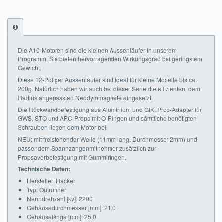
Impressum
FAQ
Die A10-Motoren sind die kleinen Aussenläufer in unserem
ÜBER UNS
Programm. Sie bieten hervorragenden Wirkungsgrad bei geringstem
Gewicht.
Was wir bieten
Diese 12-Poliger Aussenläufer sind ideal für kleine Modelle bis ca.
200g. Natürlich haben wir auch bei dieser Serie die effizienten, dem
Radius angepassten Neodymmagnete eingesetzt.
Unsere Philosophie
Die Rückwandbefestigung aus Aluminium und GfK, Prop-Adapter für
GWS, STO und APC-Props mit O-Ringen und sämtliche benötigten
KONTAKT
Schrauben liegen dem Motor bei.
NEU: mit freistehender Welle (11mm lang, Durchmesser 2mm) und
MEIN KONTO
passendem Spannzangenmitnehmer zusätzlich zur
Propsaverbefestigung mit Gummiringen.
WARENKORB
Technische Daten:
Hersteller: Hacker
Typ: Outrunner
Nenndrehzahl [kv]: 2200
Gehäusedurchmesser [mm]: 21,0
Gehäuselänge [mm]: 25,0