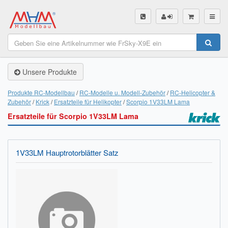
SHOP
Unsere Produkte
Unsere Produkte
Akku Finder
Produkte RC-Modellbau
RC-Modelle u. Modell-Zubehör
RC-Helicopter &
Zubehör
Krick
Ersatzteile für Helikopter
Scorpio 1V33LM Lama
Servo Finder
Ersatzteile für Scorpio 1V33LM Lama
BL-Motor Finder
Schiffsschrauben Finder
1V33LM Hauptrotorblätter Satz
Räder Finder
Luftschrauben Finder
Sendungsverfolgung DHL