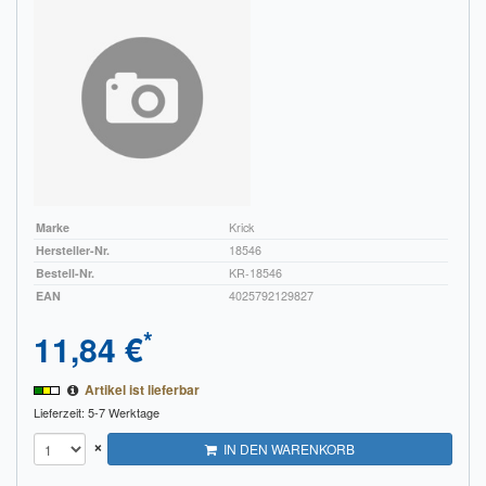
Impressum
FAQ
ÜBER UNS
Was wir bieten
Unsere Philosophie
Marke
Krick
Hersteller-Nr.
18546
KONTAKT
Bestell-Nr.
KR-18546
EAN
4025792129827
MEIN KONTO
*
11,84 €
WARENKORB
Artikel ist lieferbar
Lieferzeit: 5-7 Werktage
×
IN DEN WARENKORB