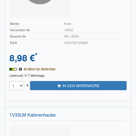
Marke
Krick
Hersteller-Nr.
18550
Bestell-Nr.
KR-18550
EAN
4025792129865
*
8,98 €
Artikel ist lieferbar
Lieferzeit: 5-7 Werktage
×
IN DEN WARENKORB
1V33LM Kabinenhaube