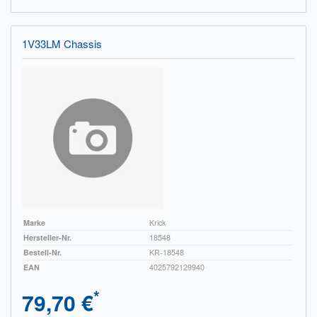
1V33LM Chassis
Marke
Krick
Hersteller-Nr.
18548
Bestell-Nr.
KR-18548
EAN
4025792129940
*
79,70 €