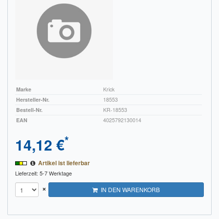
Marke
Krick
Hersteller-Nr.
18553
Bestell-Nr.
KR-18553
EAN
4025792130014
*
14,12 €
Artikel ist lieferbar
Lieferzeit: 5-7 Werktage
×
IN DEN WARENKORB