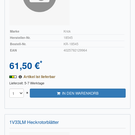
Sendungsverfolgung DPD
Verfügbarkeitsanzeige
Zahlung und Versand
Marke
Krick
Hersteller-Nr.
18545
Widerrufsrecht
Bestell-Nr.
KR-18545
EAN
4025792129964
Widerrufsbelehrung für den Verkauf von Waren / Muster-
*
61,50 €
Widerrufsformular
Widerrufsbelehrung für digitale Waren / Muster-
Artikel ist lieferbar
Widerrufsformular
Lieferzeit: 5-7 Werktage
×
IN DEN WARENKORB
AGB und Kundeninformationen
Datenschutzerklärung
Hinweise zur Batterieentsorgung
1V33LM Heckrotorblätter
Geschäftszeiten