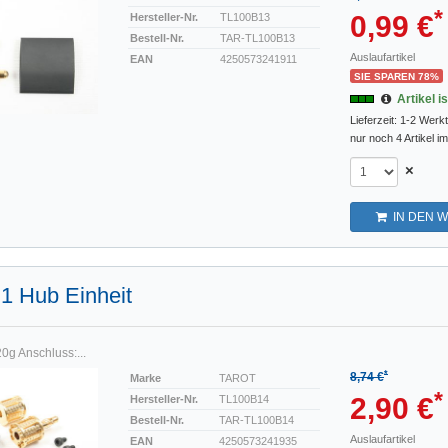
*
0,99 €
Hersteller-Nr.
TL100B13
Bestell-Nr.
TAR-TL100B13
Auslaufartikel
EAN
4250573241911
SIE SPAREN 78%
Artikel i
Lieferzeit: 1-2 Werk
nur noch 4 Artikel i
×
IN DEN 
n 1 Hub Einheit
0g Anschluss:...
*
8,74 €
Marke
TAROT
*
2,90 €
Hersteller-Nr.
TL100B14
Bestell-Nr.
TAR-TL100B14
Auslaufartikel
EAN
4250573241935