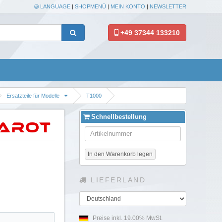
LANGUAGE
|
SHOPMENÜ
|
MEIN KONTO
|
NEWSLETTER
+49 37344 133210
Ersatzteile für Modelle
T1000
Schnellbestellung
In den Warenkorb legen
LIEFERLAND
Land
Preise inkl. 19.00% MwSt.