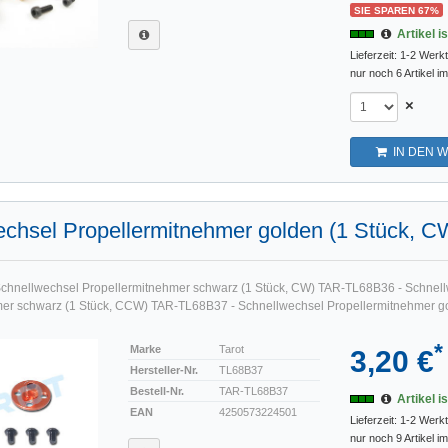
SIE SPAREN 67%
Artikel i
Lieferzeit: 1-2 Werk
nur noch 6 Artikel i
×
IN DEN 
chsel Propellermitnehmer golden (1 Stück, C
chnellwechsel Propellermitnehmer schwarz (1 Stück, CW) TAR-TL68B36 - Schnel
er schwarz (1 Stück, CCW) TAR-TL68B37 - Schnellwechsel Propellermitnehmer go
*
Marke
Tarot
3,20 €
Hersteller-Nr.
TL68B37
Bestell-Nr.
TAR-TL68B37
Artikel i
EAN
4250573224501
Lieferzeit: 1-2 Werk
nur noch 9 Artikel i