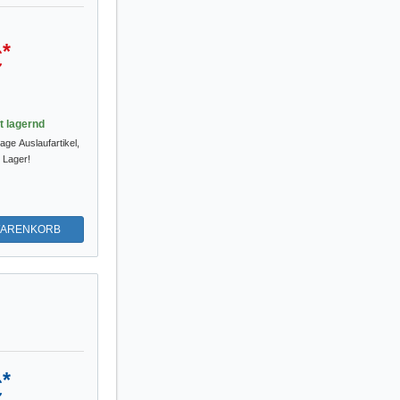
*
€
st lagernd
tage
Auslaufartikel,
m Lager!
WARENKORB
*
€