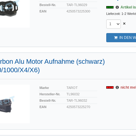
Bestell-Nr.
TAR-TL96029
Artikel i
EAN
4250573225300
Lieferzeit: 1-2 Werk
×
IN DEN 
bon Alu Motor Aufnahme (schwarz)
0/1000/X4/X6)
nicht meh
Marke
TAROT
Hersteller-Nr.
TL96032
Bestell-Nr.
TAR-TL96032
EAN
4250573225270