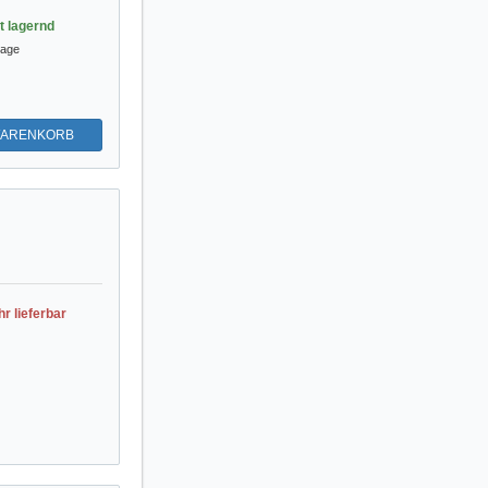
st lagernd
tage
WARENKORB
r lieferbar