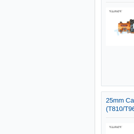
25mm Car
(T810/T9