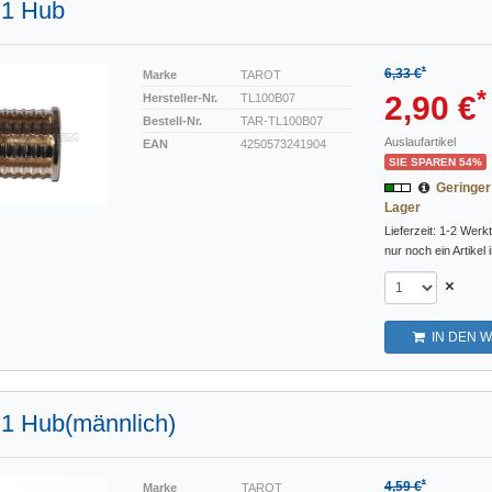
n 1 Hub
*
6,33 €
Marke
TAROT
*
2,90 €
Hersteller-Nr.
TL100B07
Bestell-Nr.
TAR-TL100B07
Auslaufartikel
EAN
4250573241904
SIE SPAREN 54%
Geringe
Lager
Lieferzeit: 1-2 Werk
nur noch ein Artikel 
×
IN DEN 
n 1 Hub(männlich)
*
4,59 €
Marke
TAROT