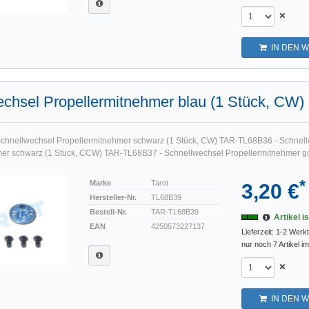
×
IN DEN 
chsel Propellermitnehmer blau (1 Stück, CW)
chnellwechsel Propellermitnehmer schwarz (1 Stück, CW) TAR-TL68B36 - Schnel
er schwarz (1 Stück, CCW) TAR-TL68B37 - Schnellwechsel Propellermitnehmer go
*
Marke
Tarot
3,20 €
Hersteller-Nr.
TL68B39
Bestell-Nr.
TAR-TL68B39
Artikel i
EAN
4250573227137
Lieferzeit: 1-2 Werk
nur noch 7 Artikel i
×
IN DEN 