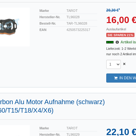
*
20,30 €
Marke
TAROT
16,00 
Hersteller-Nr.
TL96028
Bestell-Nr.
TAR-TL96028
Auslaufartikel
EAN
4250573225317
SIE SPAREN 21%
Artikel i
Lieferzeit: 1-2 Werk
nur noch 2 Artikel i
×
IN DEN 
bon Alu Motor Aufnahme (schwarz)
60/T15/T18/X4/X6)
Marke
TAROT
22,10 
Hersteller-Nr.
TL96029