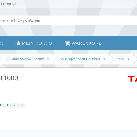
STELLWERT
KT
MEIN KONTO
WARENKORB
RC-Multicopter & Zubehör
Multicopter nach Hersteller
Tarot
 T1000
10
|
15
|
20
|
50