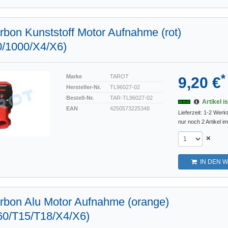
bon Kunststoff Motor Aufnahme (rot)
0/1000/X4/X6)
*
Marke
TAROT
9,20 €
Hersteller-Nr.
TL96027-02
Bestell-Nr.
TAR-TL96027-02
Artikel i
EAN
4250573225348
Lieferzeit: 1-2 Werk
nur noch 2 Artikel i
×
IN DEN 
bon Alu Motor Aufnahme (orange)
60/T15/T18/X4/X6)