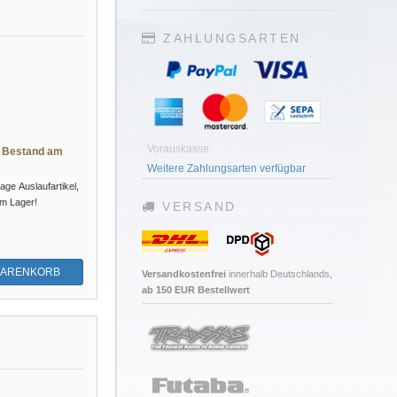
ZAHLUNGSARTEN
Vorauskasse
r Bestand am
Weitere Zahlungsarten verfügbar
tage
Auslaufartikel,
im Lager!
VERSAND
WARENKORB
Versandkostenfrei
innerhalb Deutschlands,
ab 150 EUR Bestellwert