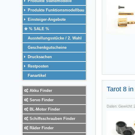
Produkte Standmodelle
Produkte Funktionsmodellbau
Einsteiger-Angebote
% SALE %
Ausstellungsstücke / 2. Wahl
Geschenkgutscheine
Drucksachen
Restposten
Fanartikel
Tarot 8 i
Akku Finder
Servo Finder
Daten: Gewicht: 2
BL-Motor Finder
Schiffsschrauben Finder
Räder Finder