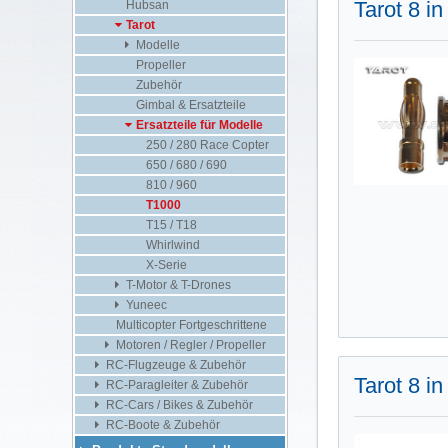
Tarot 8 i
Hubsan
Tarot
Modelle
Propeller
Zubehör
Gimbal & Ersatzteile
Ersatzteile für Modelle
250 / 280 Race Copter
650 / 680 / 690
810 / 960
T1000
T15 / T18
Whirlwind
X-Serie
T-Motor & T-Drones
Yuneec
Multicopter Fortgeschrittene
Motoren / Regler / Propeller
RC-Flugzeuge & Zubehör
Tarot 8 i
RC-Paragleiter & Zubehör
RC-Cars / Bikes & Zubehör
RC-Boote & Zubehör