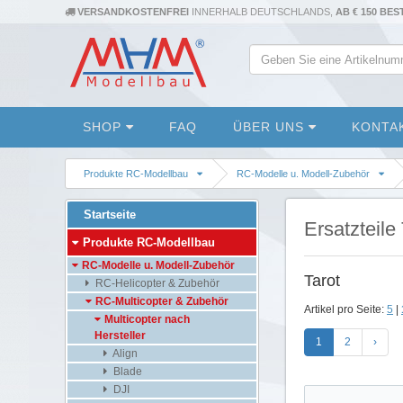
VERSANDKOSTENFREI
INNERHALB DEUTSCHLANDS,
AB € 150 BE
SHOP
FAQ
ÜBER UNS
KONTA
Produkte RC-Modellbau
RC-Modelle u. Modell-Zubehör
Startseite
Ersatzteile
Produkte RC-Modellbau
RC-Modelle u. Modell-Zubehör
Tarot
RC-Helicopter & Zubehör
RC-Multicopter & Zubehör
Artikel pro Seite:
5
|
Multicopter nach
Hersteller
1
2
›
Align
Blade
DJI