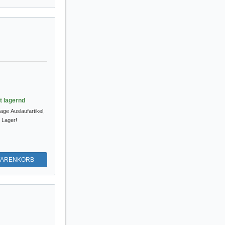
st lagernd
tage
Auslaufartikel,
m Lager!
WARENKORB