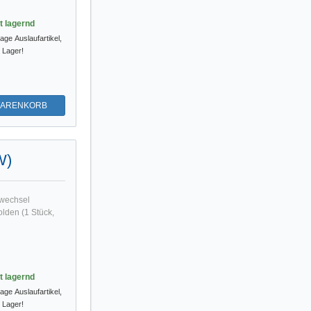
st lagernd
tage
Auslaufartikel,
m Lager!
WARENKORB
W)
lwechsel
lden (1 Stück,
st lagernd
tage
Auslaufartikel,
m Lager!