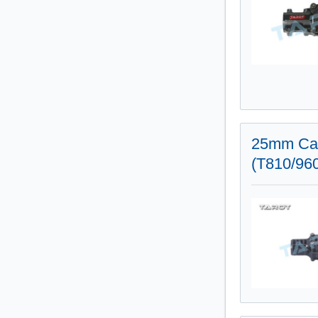
25mm Car
(T810/96