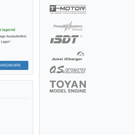
st lagernd
tage
Auslaufartikel,
m Lager!
WARENKORB