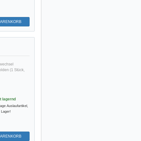
WARENKORB
lwechsel
lden (1 Stück,
st lagernd
tage
Auslaufartikel,
m Lager!
WARENKORB