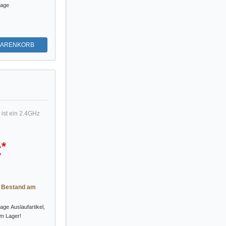
tage
WARENKORB
 ist ein 2.4GHz
*
€
r Bestand am
tage
Auslaufartikel,
im Lager!