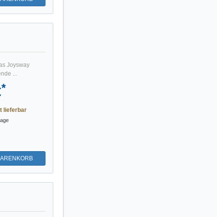
Das Joysway
nde ...
*
€
t lieferbar
tage
WARENKORB