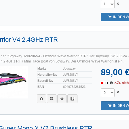
×
IN DEN 
rior V4 2.4GHz RTR
ionen "Joysway JW8206V4 - Offshore Wave Warrior RTR" Der Joysway JW8206V4 -
ein 2.4GHz RTR Mini Race Boat von Joysway. Der Offshore Wave Warrior ist ein...
Marke
Joysway
89,00 
Hersteller-Nr.
JW8206V4
Bestell-Nr.
JW8206V4
z.Zt. nich
EAN
6949762281521
×
IN DEN 
Super Mono X V2 Brushless RTR