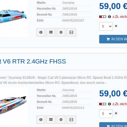
Marke
Joysway
59,00 
Hersteller-Nr.
JW8106V6
Bestell-Nr.
JW8106V6
z.Zt. nich
EAN
6949762281507
×
IN DEN 
t V6 RTR 2.4GHz FHSS
ionen "Joysway 8108V6 - Magic Cat V6 Catamaran Micro RC Speed Boat 2.4GHz 
 V6 ist ein hochentwickeltes Micro-RC-Speedboot, das durch seine...
Marke
Joysway
59,00 
Hersteller-Nr.
JW8108V6
Bestell-Nr.
JW8108V6
z.Zt. nich
EAN
6949762281514
×
IN DEN 