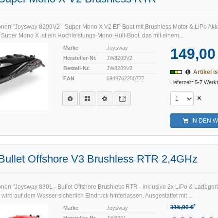
onen "Joysway 8209V2 - Super Mono X V2 EP Boat mit Brushless Motor & LiPo Ak
uper Mono X ist ein Hochleistungs-Mono-Hull-Boot, das mit einem...
Marke
Joysway
149,00
Hersteller-Nr.
JW8209V2
Bestell-Nr.
JW8209V2
Artikel is
EAN
6949762280777
Lieferzeit: 5-7 Werk
×
IN DEN 
Bullet Offshore V3 Brushless RTR 2,4GHz
onen "Joysway 8301 - Bullet Offshore Brushless RTR - inklusive 2x LiPo & Ladeger
wird auf dem Wasser sicherlich Eindruck hinterlassen. Ausgestattet mit ...
*
315,00 €
Marke
Joysway