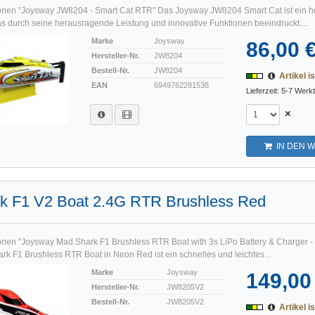
onen "Joysway JW8204 - Smart Cat RTR" Das Joysway JW8204 Smart Cat ist ein h
 durch seine herausragende Leistung und innovative Funktionen beeindruckt....
Marke
Joysway
86,00 
Hersteller-Nr.
JW8204
Bestell-Nr.
JW8204
Artikel is
EAN
6949762281538
Lieferzeit: 5-7 Werk
×
IN DEN 
k F1 V2 Boat 2.4G RTR Brushless Red
onen "Joysway Mad Shark F1 Brushless RTR Boat with 3s LiPo Battery & Charger 
k F1 Brushless RTR Boat in Neon Red ist ein schnelles und leichtes...
Marke
Joysway
149,00
Hersteller-Nr.
JW8205V2
Bestell-Nr.
JW8205V2
Artikel is