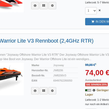
Lieferzeit: 5-7 Werk
×
IN DEN 
Warrior Lite V3 Rennboot (2,4GHz RTR)
onen "Joysway Offshore Warrior Lite V3 RTR" Der Joysway Offshore Warrior Lite V3
-Vee Boot von Joysway. Der Warrior Offshore Lite ist ein wendiges...
*
99,00 €
Marke
Joysway
74,00 
Hersteller-Nr.
JW8206
Bestell-Nr.
JW8206V3
Auslaufartikel
EAN
6949762280050
SIE SPAREN 25%
Geringe
Lager
Lieferzeit: 1-2 Werk
nur noch ein Artikel 