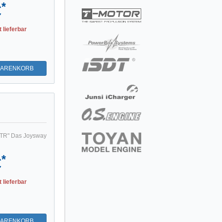
*
€
t lieferbar
WARENKORB
RTR" Das Joysway
*
€
t lieferbar
WARENKORB