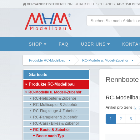
VERSANDKOSTENFREI
INNERHALB DEUTSCHLANDS,
AB € 150 BE
SHOP
FAQ
ÜBER UNS
KONTA
Produkte RC-Modellbau
RC-Modelle u. Modell-Zubehör
Startseite
Rennboote
Produkte RC-Modellbau
RC-Modelle u. Modell-Zubehör
RC-Modellba
RC-Helicopter & Zubehör
RC-Multicopter & Zubehör
Artikel pro Seite:
5
|
RC-Flugzeuge & Zubehör
RC-Paragleiter & Zubehör
1
2
3
RC-Cars / Bikes & Zubehör
RC-Boote & Zubehör
Boote nach Typ