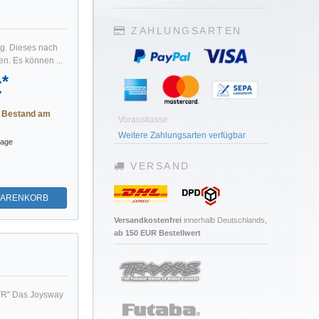
ZAHLUNGSARTEN
g. Dieses nach
n. Es können ...
*
€
r Bestand am
Vorauskasse
Weitere Zahlungsarten verfügbar
tage
VERSAND
WARENKORB
Versandkostenfrei
innerhalb Deutschlands,
ab 150 EUR Bestellwert
TR" Das Joysway