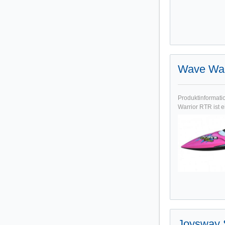
Wave War
Produktinformat
Warrior RTR ist 
Joysway 