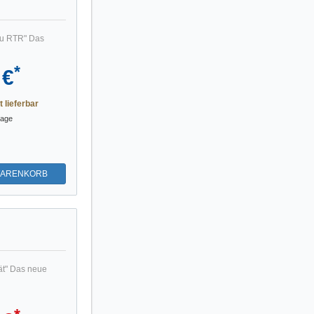
ku RTR" Das
*
 €
t lieferbar
tage
WARENKORB
ät" Das neue