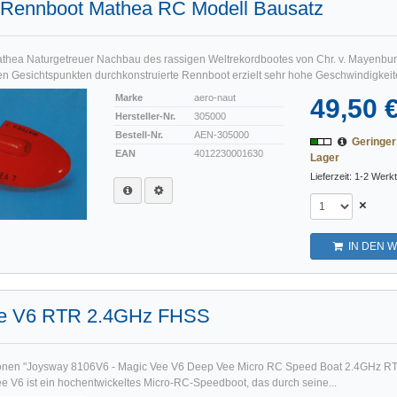
 Rennboot Mathea RC Modell Bausatz
thea Naturgetreuer Nachbau des rassigen Weltrekordbootes von Chr. v. Mayenbur
 Gesichtspunkten durchkonstruierte Rennboot erzielt sehr hohe Geschwindigkeite
Marke
aero-naut
49,50 
Hersteller-Nr.
305000
Bestell-Nr.
AEN-305000
Geringe
EAN
4012230001630
Lager
Lieferzeit: 1-2 Werk
×
IN DEN 
ee V6 RTR 2.4GHz FHSS
ionen "Joysway 8106V6 - Magic Vee V6 Deep Vee Micro RC Speed Boat 2.4GHz R
 V6 ist ein hochentwickeltes Micro-RC-Speedboot, das durch seine...