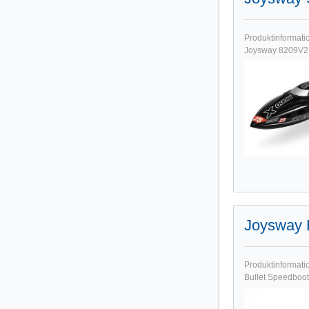
Produktinformati
Joysway 8209V2 S
Joysway 
Produktinformati
Bullet Speedboot 