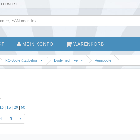
STELLWERT
KT
MEIN KONTO
WARENKORB
RC-Boote & Zubehör
Boote nach Typ
Rennboote
u
10
|
15
|
20
|
50
4
5
›