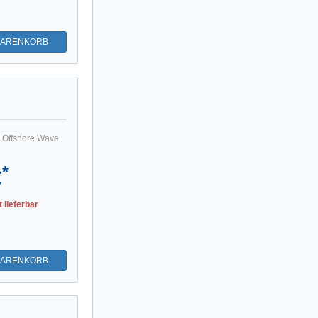
WARENKORB
 Offshore Wave
*
€
t lieferbar
WARENKORB