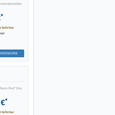
ochentwickeltes
*
€
t lieferbar
tage
WARENKORB
- Neon Red" Das
*
 €
t lieferbar