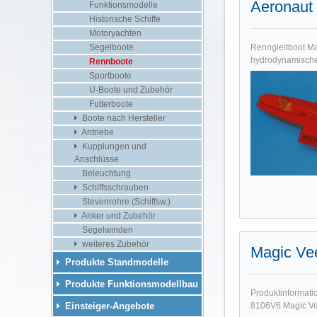
Aeronaut
Funktionsmodelle
Historische Schiffe
Motoryachten
Segelboote
Renngleitboot Ma
hydrodynamischen
Rennboote
Sportboote
U-Boote und Zubehör
Futterboote
Boote nach Hersteller
Antriebe
Kupplungen und
Anschlüsse
Beleuchtung
Schiffsschrauben
Stevenrohre (Schiffsw.)
Anker und Zubehör
Segelwinden
weiteres Zubehör
Magic V
Produkte Standmodelle
Produkte Funktionsmodellbau
Produktinformat
Einsteiger-Angebote
8106V6 Magic Vee