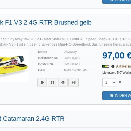
k F1 V3 2.4G RTR Brushed gelb
ionen "Joysway JW8203V3 - Mad Shark V3 F1 Mini RC Speed Boat 2.4GHz RTR" 
rk V3 F1 ist ein beeindruckendes Mini-RC-Speedboot, das für seine herausrage
Marke
Joysway
97,00 
Hersteller-Nr.
JW8203V3
Bestell-Nr.
JW8203V3
Artikel is
EAN
6949762281545
Lieferzeit: 5-7 Werk
×
IN DEN 
t Catamaran 2.4G RTR