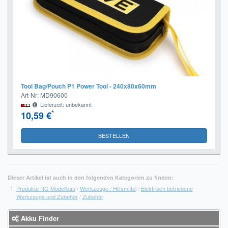
Tool Bag/Pouch P1 Power Tool - 240x80x60mm
Art-Nr: MD90600
Lieferzeit: unbekannt
*
10,59 €
BESTELLEN
Dieser Artikel ist auch in den folgenden Kategorien zu finden:
Produkte RC-Modellbau
/
Werkzeuge / Hilfsmittel
/
Elektrisch betriebene
Werkzeuge und Zubehör
/
Zubehör
Akku Finder