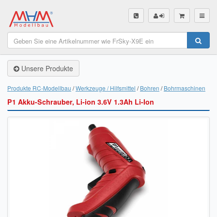
SHOP
Unsere Produkte
Unsere Produkte
Akku Finder
Produkte RC-Modellbau
Werkzeuge / Hilfsmittel
Bohren
Bohrmaschinen
P1 Akku-Schrauber, Li-ion 3.6V 1.3Ah Li-Ion
Servo Finder
BL-Motor Finder
Schiffsschrauben Finder
Räder Finder
Luftschrauben Finder
Sendungsverfolgung DHL