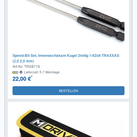
Speed-Bit Set, Innensechskant Kugel 2teilig 1/4Zoll TRAXXAS
(2,0 2,5 mm)
Art-Nr: TRX8716
Lieferzeit: 5-7 Werktage
*
22,00 €
BESTELLEN