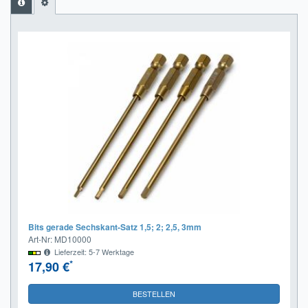
Impressum
FAQ
ÜBER UNS
Was wir bieten
Unsere Philosophie
KONTAKT
MEIN KONTO
WARENKORB
Bits gerade Sechskant-Satz 1,5; 2; 2,5, 3mm
Art-Nr: MD10000
Lieferzeit: 5-7 Werktage
*
17,90 €
BESTELLEN