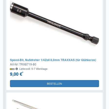
Speed-Bit, Nußdreher 1/4Zoll 8,0mm TRAXXAS (für Glühkerze)
Art-Nr: TRX8719-80
Lieferzeit: 5-7 Werktage
*
9,00 €
BESTELLEN