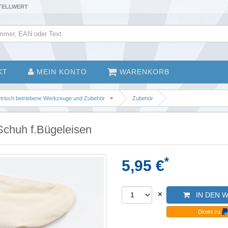
STELLWERT
KT
MEIN KONTO
WARENKORB
ktrisch betriebene Werkzeuge und Zubehör
Zubehör
chuh f.Bügeleisen
*
5,95 €
×
IN DEN 
Direkt zu