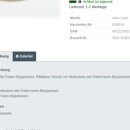
Artikel ist lagernd
Lieferzeit: 1-2 Werktage
Marke
aero-naut
Hersteller-Nr.
828016
EAN
40122301
Bestell-Nr.
AEN-8280
ibung
Zubehör
eibung
ür Folien-Bügeleisen. Effektiver Schutz vor Verkratzen der Folien beim Bespannen
erkratzen der Folien beim Bespannen
Folien-Bügeleisen
ten
umwolle