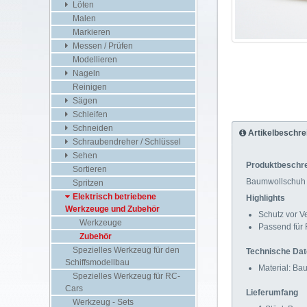
Löten
Malen
Markieren
Messen / Prüfen
Modellieren
Nageln
Reinigen
Sägen
Schleifen
Schneiden
Artikelbeschre
Schraubendreher / Schlüssel
Sehen
Produktbeschr
Sortieren
Baumwollschuh f
Spritzen
Elektrisch betriebene
Highlights
Werkzeuge und Zubehör
Schutz vor V
Werkzeuge
Passend für 
Zubehör
Spezielles Werkzeug für den
Technische Da
Schiffsmodellbau
Material: Ba
Spezielles Werkzeug für RC-
Cars
Lieferumfang
Werkzeug - Sets