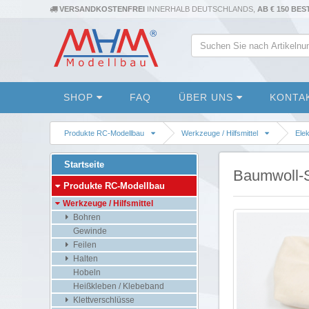
VERSANDKOSTENFREI
INNERHALB DEUTSCHLANDS,
AB € 150 BE
SHOP
FAQ
ÜBER UNS
KONTA
Produkte RC-Modellbau
Werkzeuge / Hilfsmittel
Ele
Startseite
Baumwoll-S
Produkte RC-Modellbau
Werkzeuge / Hilfsmittel
Bohren
Gewinde
Feilen
Halten
Hobeln
Heißkleben / Klebeband
Klettverschlüsse