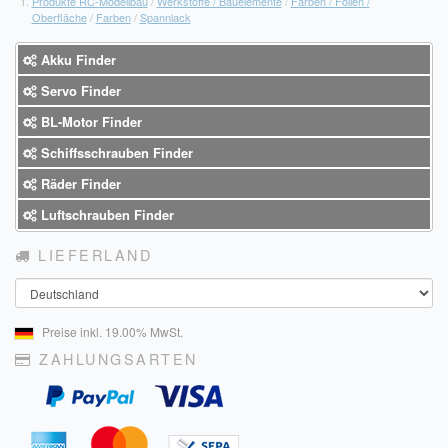
Produkte RC-Modellbau
/
Werkstoffe / Bauelemente
/
Farben / Folien /
Oberfläche
/
Farben
/
Spannlack
Akku Finder
Servo Finder
BL-Motor Finder
Schiffsschrauben Finder
Räder Finder
Luftschrauben Finder
LIEFERLAND
Land
Preise inkl. 19.00% MwSt.
ZAHLUNGSARTEN