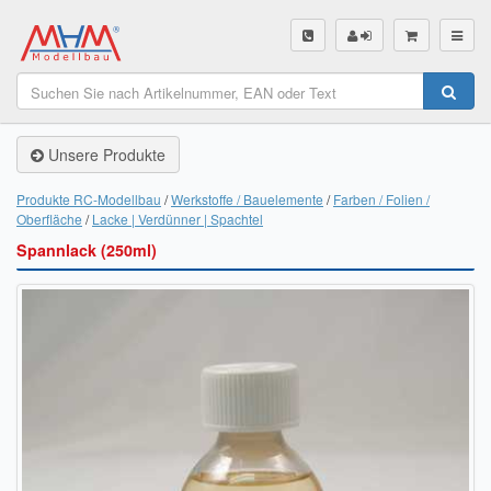
SHOP
Unsere Produkte
Unsere Produkte
Akku Finder
Produkte RC-Modellbau
Werkstoffe / Bauelemente
Farben / Folien /
Oberfläche
Lacke | Verdünner | Spachtel
Servo Finder
Spannlack (250ml)
BL-Motor Finder
Schiffsschrauben Finder
Räder Finder
Luftschrauben Finder
Sendungsverfolgung DHL