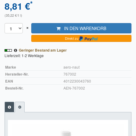
*
8,81 €
Impressum
(35,22 €/1 l)
FAQ
×
IN DEN WARENKORB
ÜBER UNS
Direkt zu
Was wir bieten
Geringer Bestand am Lager
Lieferzeit: 1-2 Werktage
Unsere Philosophie
Marke
aero-naut
KONTAKT
Hersteller-Nr.
767002
EAN
4012230043760
MEIN KONTO
Bestell-Nr.
AEN-767002
WARENKORB