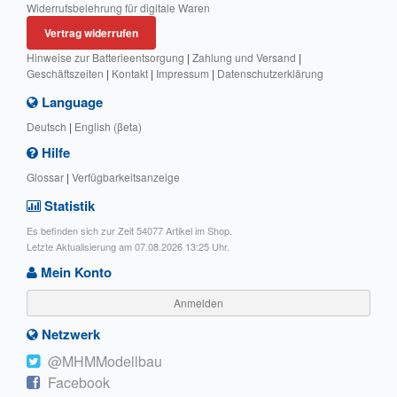
Widerrufsbelehrung für digitale Waren
Vertrag widerrufen
Hinweise zur Batterieentsorgung
|
Zahlung und Versand
|
Geschäftszeiten
|
Kontakt
|
Impressum
|
Datenschutzerklärung
Language
Deutsch
|
English (βeta)
Hilfe
Glossar
|
Verfügbarkeitsanzeige
Statistik
Es befinden sich zur Zeit 54077 Artikel im Shop.
Letzte Aktualisierung am 07.08.2026 13:25 Uhr.
Mein Konto
Anmelden
Netzwerk
@MHMModellbau
Facebook