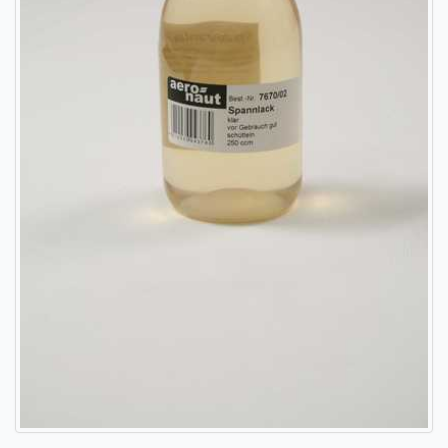
Sendungsverfolgung DPD
Verfügbarkeitsanzeige
Zahlung und Versand
Widerrufsrecht
Widerrufsbelehrung für den Verkauf von Waren / Muster-
Widerrufsformular
Widerrufsbelehrung für digitale Waren / Muster-
Widerrufsformular
AGB und Kundeninformationen
Datenschutzerklärung
Hinweise zur Batterieentsorgung
Geschäftszeiten