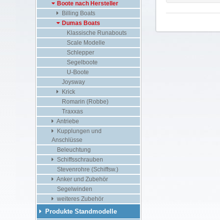
Boote nach Hersteller
Billing Boats
Dumas Boats
Klassische Runabouts
Scale Modelle
Schlepper
Segelboote
U-Boote
Joysway
Krick
Romarin (Robbe)
Traxxas
Antriebe
Kupplungen und
Anschlüsse
Beleuchtung
Schiffsschrauben
Stevenrohre (Schiffsw.)
Anker und Zubehör
Segelwinden
weiteres Zubehör
Produkte Standmodelle