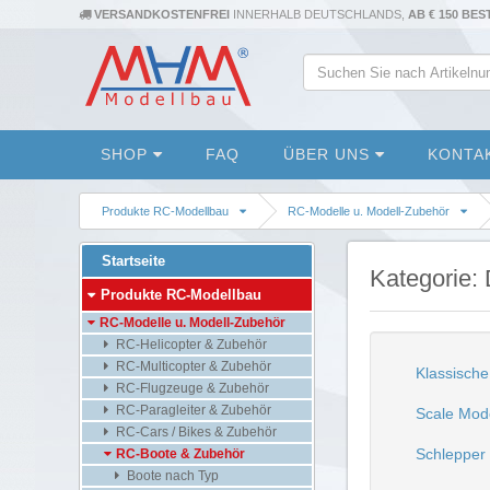
VERSANDKOSTENFREI
INNERHALB DEUTSCHLANDS,
AB € 150 BE
SHOP
FAQ
ÜBER UNS
KONTA
Produkte RC-Modellbau
RC-Modelle u. Modell-Zubehör
Startseite
Kategorie:
Produkte RC-Modellbau
RC-Modelle u. Modell-Zubehör
RC-Helicopter & Zubehör
RC-Multicopter & Zubehör
Klassische
RC-Flugzeuge & Zubehör
RC-Paragleiter & Zubehör
Scale Mode
RC-Cars / Bikes & Zubehör
Schlepper
RC-Boote & Zubehör
Boote nach Typ