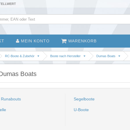
STELLWERT
KT
MEIN KONTO
WARENKORB
RC-Boote & Zubehör
Boote nach Hersteller
Dumas Boats
 Dumas Boats
 Runabouts
Segelboote
lle
U-Boote