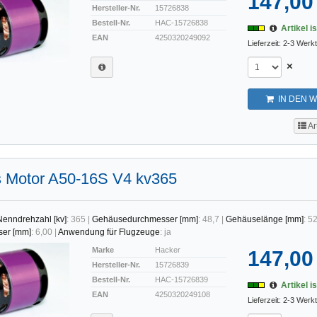
147,00
Hersteller-Nr.
15726838
Bestell-Nr.
HAC-15726838
Artikel is
EAN
4250320249092
Lieferzeit: 2-3 Werk
×
IN DEN 
Ar
s Motor A50-16S V4 kv365
Nenndrehzahl [kv]
:
365
|
Gehäusedurchmesser [mm]
:
48,7
|
Gehäuselänge [mm]
:
52
ser [mm]
:
6,00
|
Anwendung für Flugzeuge
:
ja
Marke
Hacker
147,00
Hersteller-Nr.
15726839
Bestell-Nr.
HAC-15726839
Artikel is
EAN
4250320249108
Lieferzeit: 2-3 Werk