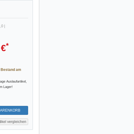
,0
|
*
 €
r Bestand am
tage
Auslaufartikel,
im Lager!
WARENKORB
tikel vergleichen