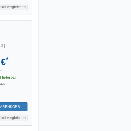
tikel vergleichen
,2
|
*
 €
*
t lieferbar
tage
WARENKORB
tikel vergleichen