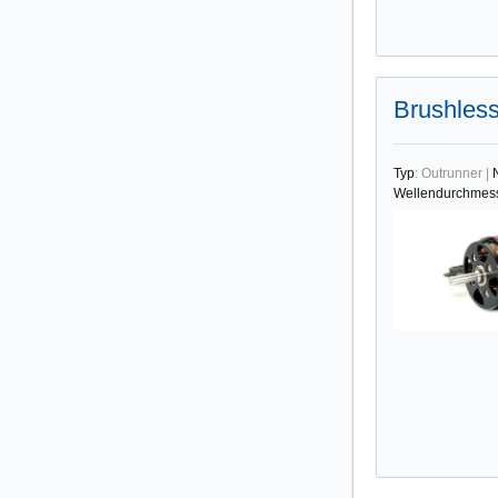
Brushles
Typ
:
Outrunner
|
Wellendurchmes