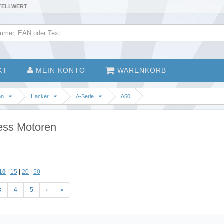
STELLWERT
KT
MEIN KONTO
WARENKORB
en
Hacker
A-Serie
A50
ess Motoren
10
|
15
|
20
|
50
3
4
5
›
»