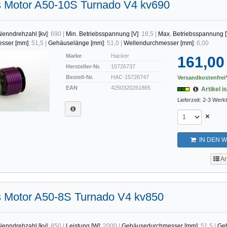
s Motor A50-10S Turnado V4 kv690
Nenndrehzahl [kv]
:
690
|
Min. Betriebsspannung [V]
:
18,5
|
Max. Betriebsspannung [
sser [mm]
:
51,5
|
Gehäuselänge [mm]
:
51,0
|
Wellendurchmesser [mm]
:
6,00
Marke
Hacker
161,00
Hersteller-Nr.
15726737
Bestell-Nr.
HAC-15726747
Versandkostenfrei*
EAN
4250320261865
Artikel is
Lieferzeit: 2-3 Werk
×
IN DEN 
Ar
s Motor A50-8S Turnado V4 kv850
Nenndrehzahl [kv]
:
850
|
Leistung [W]
:
2000
|
Gehäusedurchmesser [mm]
:
51,5
|
Ge