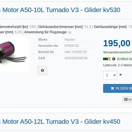
 Motor A50-10L Turnado V3 - Glider kv530
Nenndrehzahl [kv]
:
530
|
Gehäusedurchmesser [mm]
:
51,5
|
Gehäuselänge [mm]
:
73
ser [mm]
:
6,00
|
Anwendung für Flugzeuge
:
ja
Marke
Hacker
195,00
Hersteller-Nr.
97826733
Bestell-Nr.
HAC-97826733
Versandkostenfrei*
EAN
4250320248736
Artikel is
Lieferzeit: 2-3 Werk
×
IN DEN 
Ar
 Motor A50-12L Turnado V3 - Glider kv450