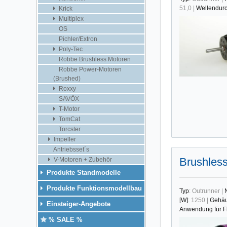
51,0
|
Wellendur
Krick
Multiplex
OS
Pichler/Extron
Poly-Tec
Robbe Brushless Motoren
Robbe Power-Motoren
(Brushed)
Roxxy
SAVÖX
T-Motor
TomCat
Torcster
Impeller
Antriebsset´s
Brushles
V-Motoren + Zubehör
Produkte Standmodelle
Produkte Funktionsmodellbau
Typ
:
Outrunner
|
[W]
:
1250
|
Gehäu
Einsteiger-Angebote
Anwendung für F
% SALE %