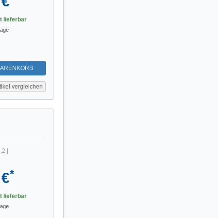
 €
t lieferbar
tage
WARENKORB
tikel vergleichen
,2
|
*
 €
t lieferbar
tage