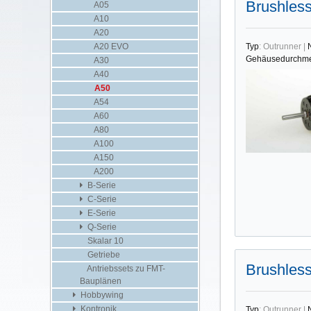
Brushles
A05
A10
A20
A20 EVO
Typ
:
Outrunner
|
Gehäusedurchme
A30
A40
A50
A54
A60
A80
A100
A150
A200
B-Serie
C-Serie
E-Serie
Q-Serie
Skalar 10
Getriebe
Brushles
Antriebssets zu FMT-
Bauplänen
Hobbywing
Kontronik
Typ
:
Outrunner
|