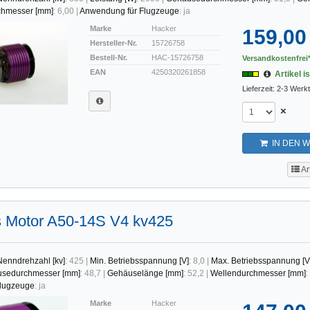
chmesser [mm]
:
6,00
|
Anwendung für Flugzeuge
:
ja
Marke
Hacker
159,00
Hersteller-Nr.
15726758
Bestell-Nr.
HAC-15726758
Versandkostenfrei*
EAN
4250320261858
Artikel is
Lieferzeit: 2-3 Werk
×
IN DEN 
Ar
s Motor A50-14S V4 kv425
Nenndrehzahl [kv]
:
425
|
Min. Betriebsspannung [V]
:
8,0
|
Max. Betriebsspannung [V
sedurchmesser [mm]
:
48,7
|
Gehäuselänge [mm]
:
52,2
|
Wellendurchmesser [mm]
:
lugzeuge
:
ja
Marke
Hacker