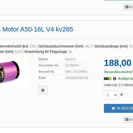
Ar
s Motor A50-16L V4 kv265
Nenndrehzahl [kv]
:
265
|
Gehäusedurchmesser [mm]
:
48,7
|
Gehäuselänge [mm]
:
62
ser [mm]
:
6,00
|
Anwendung für Flugzeuge
:
ja
Marke
Hacker
188,00
Hersteller-Nr.
15726842
Bestell-Nr.
HAC-15726842
Versandkostenfrei*
EAN
4250320249139
Artikel is
Lieferzeit: 2-3 Werk
×
IN DEN 
Ar