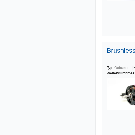
Brushles
Typ
:
Outrunner
|
Wellendurchmes