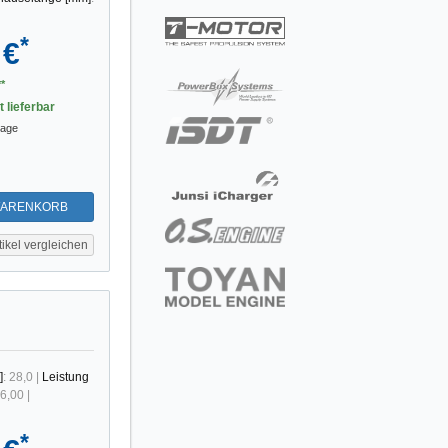
*
 €
*
t lieferbar
tage
WARENKORB
tikel vergleichen
]
:
28,0
|
Leistung
6,00
|
*