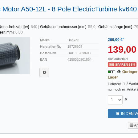
 Motor A50-12L - 8 Pole ElectricTurbine kv640
Nenndrehzahl [kv]
:
640
|
Gehäusedurchmesser [mm]
:
55,0
|
Gehäuselänge [mm]
:
79
ser [mm]
:
6,00
*
209,00 €
Marke
Hacker
139,00
Hersteller-Nr.
15728603
Bestell-Nr.
HAC-15728603
Auslaufartikel
EAN
4250320201854
SIE SPAREN 33%
Geringe
Lager
Lieferzeit: 1-2 Werk
nur noch ein Artikel 
×
IN DEN 
Ar