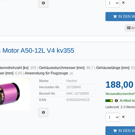
×
IN DEN 
Ar
s Motor A50-12L V4 kv355
Nenndrehzahl [kv]
:
355
|
Gehäusedurchmesser [mm]
:
48,7
|
Gehäuselänge [mm]
:
62
ser [mm]
:
6,00
|
Anwendung für Flugzeuge
:
ja
Marke
Hacker
188,00
Hersteller-Nr.
15726840
Bestell-Nr.
HAC-15726840
Versandkostenfrei*
EAN
4250320249115
Artikel is
Lieferzeit: 2-3 Werk
×
IN DEN 