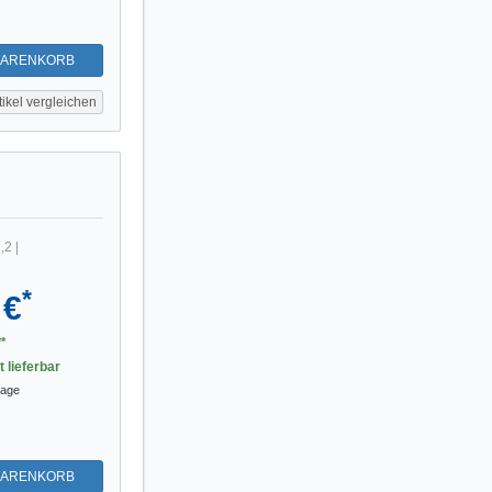
WARENKORB
tikel vergleichen
,2
|
*
 €
*
t lieferbar
tage
WARENKORB