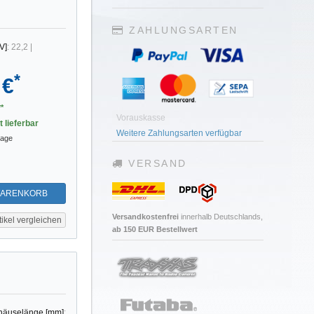
ZAHLUNGSARTEN
V]
:
22,2
|
*
 €
*
Vorauskasse
t lieferbar
Weitere Zahlungsarten verfügbar
tage
VERSAND
WARENKORB
Versandkostenfrei
innerhalb Deutschlands,
tikel vergleichen
ab 150 EUR Bestellwert
häuselänge [mm]
: