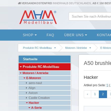
VERSANDKOSTENFREI
INNERHALB DEUTSCHLANDS,
AB € 150 BE
SHOP
FAQ
ÜBER UNS
KONTA
Produkte RC-Modellbau
Motoren / Antriebe
E-Motor
Startseite
A50 brushl
Produkte RC-Modellbau
Motoren / Antriebe
Hacker
E-Motoren
aero-naut
Artikel pro Seite:
5
|
Align
Avicon
‹
1
2
Castle Creation
Hacker
A-Serie