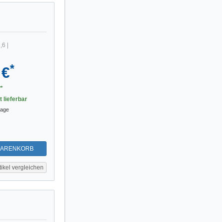
,6
|
*
 €
*
t lieferbar
tage
WARENKORB
tikel vergleichen