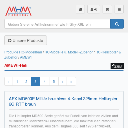
SHOP
Unsere Produkte
Unsere Produkte
Akku Finder
Produkte RC-Modellbau
RC-Modelle u. Modell-Zubehör
RC-Helicopter &
Zubehör
AMEWI
Servo Finder
AMEWI-Heli
BL-Motor Finder
‹
1
2
3
4
5
›
»
Schiffsschrauben Finder
Räder Finder
AFX MD500E Militär brushless 4-Kanal 325mm Helikopter
6G RTF braun
Luftschrauben Finder
Die Helikopter MD500-Serie gehört zur Rubrik von leichten zivilen und
Sendungsverfolgung DHL
militärischen Mehrzweck-Hubschraubern, die maximal vier Personen
transportieren können. Aus dem Hughes 500 seit 1976 entwickelt,