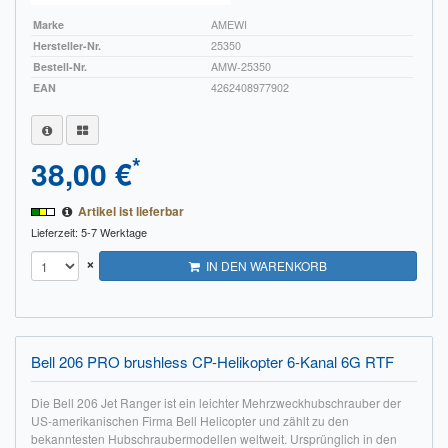
Marke
AMEWI
Hersteller-Nr.
25350
Bestell-Nr.
AMW-25350
EAN
4262408977902
*
38,00 €
Artikel ist lieferbar
Lieferzeit: 5-7 Werktage
×
IN DEN WARENKORB
Bell 206 PRO brushless CP-Helikopter 6-Kanal 6G RTF
Die Bell 206 Jet Ranger ist ein leichter Mehrzweckhubschrauber der
US-amerikanischen Firma Bell Helicopter und zählt zu den
bekanntesten Hubschraubermodellen weltweit. Ursprünglich in den