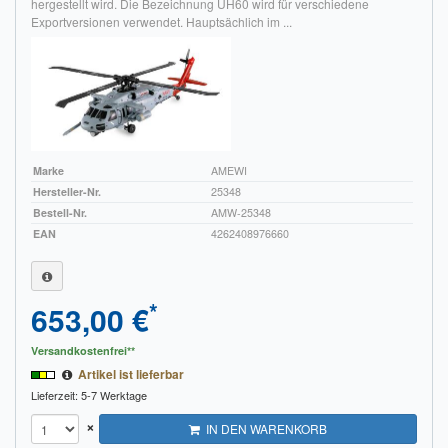
hergestellt wird. Die Bezeichnung UH60 wird für verschiedene
Exportversionen verwendet. Hauptsächlich im ...
Marke
AMEWI
Hersteller-Nr.
25348
Bestell-Nr.
AMW-25348
EAN
4262408976660
*
653,00 €
Versandkostenfrei**
Artikel ist lieferbar
Lieferzeit: 5-7 Werktage
×
IN DEN WARENKORB