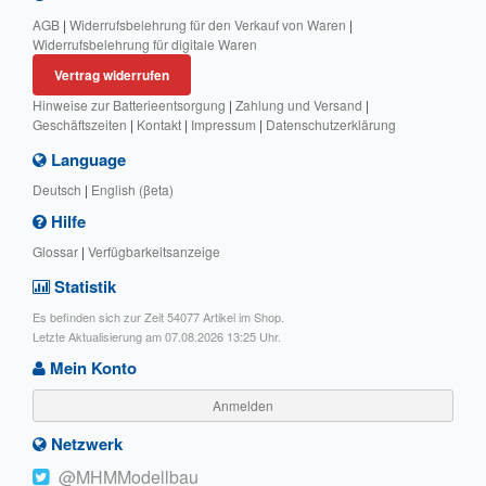
AGB
|
Widerrufsbelehrung für den Verkauf von Waren
|
Widerrufsbelehrung für digitale Waren
Vertrag widerrufen
Hinweise zur Batterieentsorgung
|
Zahlung und Versand
|
Geschäftszeiten
|
Kontakt
|
Impressum
|
Datenschutzerklärung
Language
Deutsch
|
English (βeta)
Hilfe
Glossar
|
Verfügbarkeitsanzeige
Statistik
Es befinden sich zur Zeit 54077 Artikel im Shop.
Letzte Aktualisierung am 07.08.2026 13:25 Uhr.
Mein Konto
Anmelden
Netzwerk
@MHMModellbau