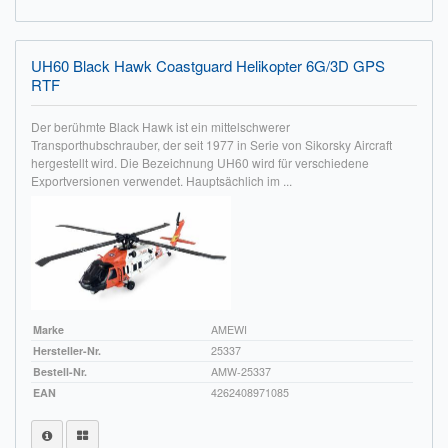
Impressum
UH60 Black Hawk Coastguard Helikopter 6G/3D GPS
FAQ
RTF
ÜBER UNS
Der berühmte Black Hawk ist ein mittelschwerer
Transporthubschrauber, der seit 1977 in Serie von Sikorsky Aircraft
Was wir bieten
hergestellt wird. Die Bezeichnung UH60 wird für verschiedene
Exportversionen verwendet. Hauptsächlich im ...
Unsere Philosophie
KONTAKT
MEIN KONTO
WARENKORB
Marke
AMEWI
Hersteller-Nr.
25337
Bestell-Nr.
AMW-25337
EAN
4262408971085