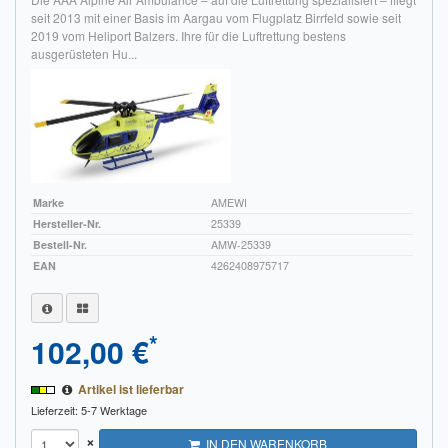
seit 2013 mit einer Basis im Aargau vom Flugplatz Birrfeld sowie seit
2019 vom Heliport Balzers. Ihre für die Luftrettung bestens
ausgerüsteten Hu...
Marke
AMEWI
Hersteller-Nr.
25339
Bestell-Nr.
AMW-25339
EAN
4262408975717
*
102,00 €
Artikel ist lieferbar
Lieferzeit: 5-7 Werktage
×
IN DEN WARENKORB