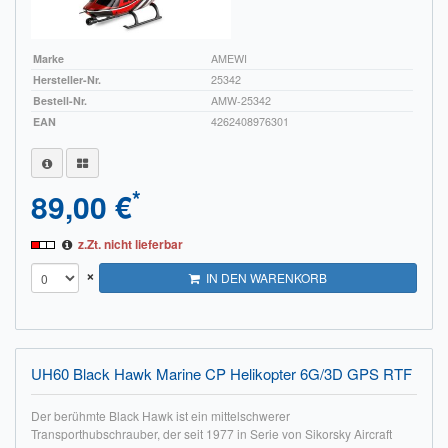
Marke
AMEWI
Hersteller-Nr.
25342
Bestell-Nr.
AMW-25342
EAN
4262408976301
*
89,00 €
z.Zt. nicht lieferbar
×
IN DEN WARENKORB
UH60 Black Hawk Marine CP Helikopter 6G/3D GPS RTF
Der berühmte Black Hawk ist ein mittelschwerer
Transporthubschrauber, der seit 1977 in Serie von Sikorsky Aircraft