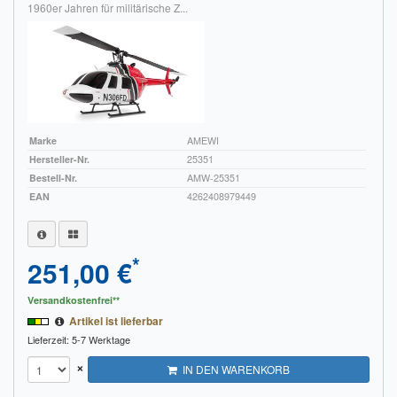
1960er Jahren für militärische Z...
Marke
AMEWI
Hersteller-Nr.
25351
Bestell-Nr.
AMW-25351
EAN
4262408979449
*
251,00 €
Versandkostenfrei**
Artikel ist lieferbar
Lieferzeit: 5-7 Werktage
×
IN DEN WARENKORB