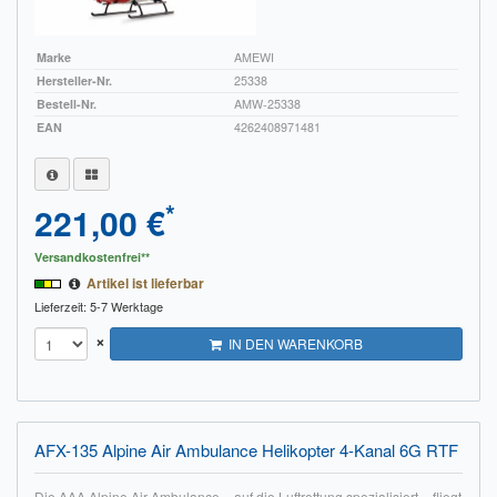
Marke
AMEWI
Hersteller-Nr.
25338
Bestell-Nr.
AMW-25338
EAN
4262408971481
*
221,00 €
Versandkostenfrei**
Artikel ist lieferbar
Lieferzeit: 5-7 Werktage
×
IN DEN WARENKORB
AFX-135 Alpine Air Ambulance Helikopter 4-Kanal 6G RTF
Die AAA Alpine Air Ambulance – auf die Luftrettung spezialisiert – fliegt