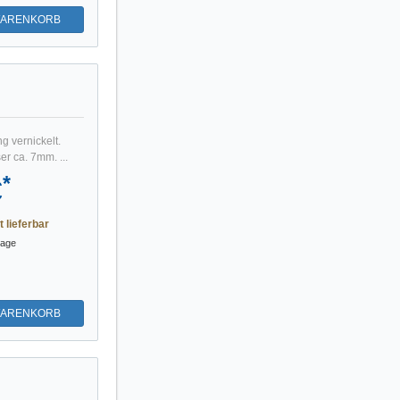
WARENKORB
g vernickelt.
r ca. 7mm. ...
*
€
t lieferbar
tage
WARENKORB