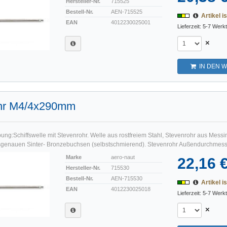
Hersteller-Nr.
715525
Bestell-Nr.
AEN-715525
Artikel is
EAN
4012230025001
Lieferzeit: 5-7 Werk
×
IN DEN 
hr M4/4x290mm
ng:Schiffswelle mit Stevenrohr. Welle aus rostfreiem Stahl, Stevenrohr aus Messin
genauen Sinter- Bronzebuchsen (selbstschmierend). Stevenrohr Außendurchmesse
Marke
aero-naut
22,16 
Hersteller-Nr.
715530
Bestell-Nr.
AEN-715530
Artikel is
EAN
4012230025018
Lieferzeit: 5-7 Werk
×