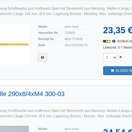
ung:Schiffswelle aus rostfreiem Stahl mit Stevenrohr aus Messing. Wellen-Länge
venrohr-Länge 140 mm, Ø 6 mm. Lagerung Bronze / Messing. Max. zulässige Drehz
Marke
aero-naut
23,35 
Hersteller-Nr.
715600
Bestell-Nr.
AEN-715600
Artikel is
EAN
4012230109176
Lieferzeit: 5-7 Werk
×
IN DEN 
lle 290x8/4xM4 300-03
ung Schiffswelle aus rostfreiem Stahl mit Stevenrohr aus Messing. Wellen-Länge
enrohr-Länge 220 mm, Ø 8 mm. Lagerung Bronze / Bronze. Max. zulässige Drehza
Marke
aero-naut