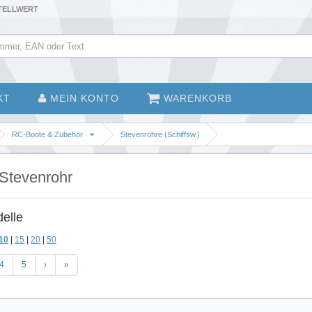
STELLWERT
KT
MEIN KONTO
WARENKORB
RC-Boote & Zubehör
Stevenrohre (Schiffsw.)
 Stevenrohr
delle
10
|
15
|
20
|
50
4
5
›
»