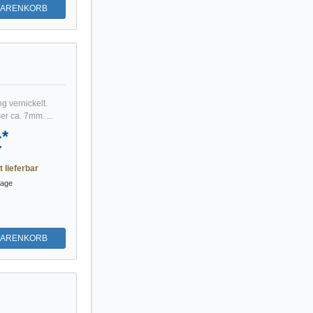
WARENKORB
g vernickelt.
r ca. 7mm. ...
*
€
t lieferbar
tage
WARENKORB