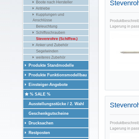
Stevenro
Boote nach Hersteller
Antriebe
Kupplungen und
Anschlüsse
Produktbeschreibu
Beleuchtung
Lagerung in pass
Schiffsschrauben
Stevenrohre (Schiffsw.)
Anker und Zubehör
Segelwinden
weiteres Zubehör
Produkte Standmodelle
Produkte Funktionsmodellbau
Einsteiger-Angebote
% SALE %
Stevenro
Ausstellungsstücke / 2. Wahl
Geschenkgutscheine
Drucksachen
Produktbeschreibu
Lagerung in pass
Restposten