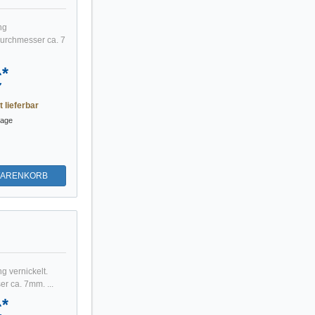
ng
urchmesser ca. 7
*
€
t lieferbar
tage
WARENKORB
g vernickelt.
r ca. 7mm. ...
*
€