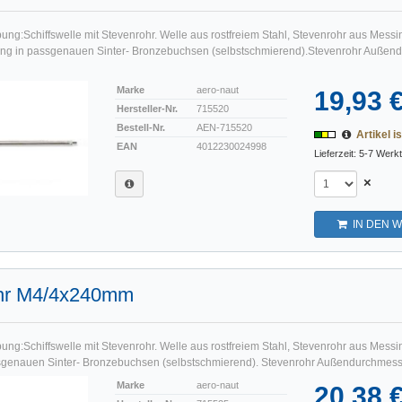
ung:Schiffswelle mit Stevenrohr. Welle aus rostfreiem Stahl, Stevenrohr aus Messi
ung in passgenauen Sinter- Bronzebuchsen (selbstschmierend).Stevenrohr Außend
Marke
aero-naut
19,93 
Hersteller-Nr.
715520
Bestell-Nr.
AEN-715520
Artikel is
EAN
4012230024998
Lieferzeit: 5-7 Werk
×
IN DEN 
hr M4/4x240mm
ng:Schiffswelle mit Stevenrohr. Welle aus rostfreiem Stahl, Stevenrohr aus Messin
genauen Sinter- Bronzebuchsen (selbstschmierend). Stevenrohr Außendurchmesse
Marke
aero-naut
20,38 