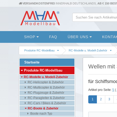
VERSANDKOSTENFREI
INNERHALB DEUTSCHLANDS,
AB € 150 BE
SHOP
FAQ
ÜBER UNS
KONTA
Produkte RC-Modellbau
RC-Modelle u. Modell-Zubehör
Startseite
Wellen mit
Produkte RC-Modellbau
RC-Modelle u. Modell-Zubehör
für Schiffsmo
RC-Helicopter & Zubehör
RC-Multicopter & Zubehör
Artikel pro Seite:
5
|
RC-Flugzeuge & Zubehör
RC-Paragleiter & Zubehör
1
2
3
RC-Cars / Bikes & Zubehör
RC-Boote & Zubehör
Boote nach Typ