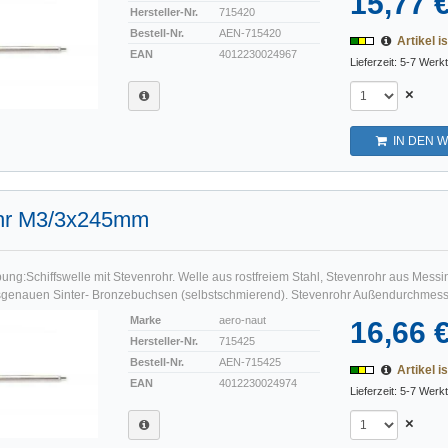
15,77 
Hersteller-Nr.
715420
Bestell-Nr.
AEN-715420
Artikel is
EAN
4012230024967
Lieferzeit: 5-7 Werk
×
IN DEN 
hr M3/3x245mm
ng:Schiffswelle mit Stevenrohr. Welle aus rostfreiem Stahl, Stevenrohr aus Messin
genauen Sinter- Bronzebuchsen (selbstschmierend). Stevenrohr Außendurchmesse
Marke
aero-naut
16,66 
Hersteller-Nr.
715425
Bestell-Nr.
AEN-715425
Artikel is
EAN
4012230024974
Lieferzeit: 5-7 Werk
×