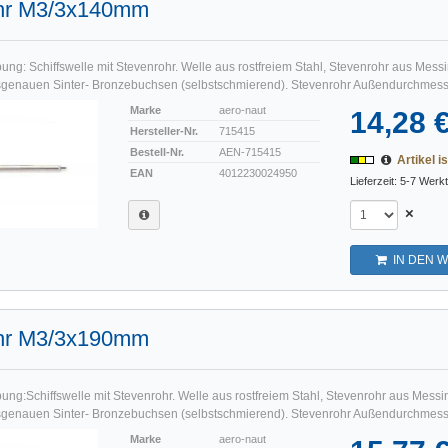
hr M3/3x140mm
ng: Schiffswelle mit Stevenrohr. Welle aus rostfreiem Stahl, Stevenrohr aus Messin
genauen Sinter- Bronzebuchsen (selbstschmierend). Stevenrohr Außendurchmesse
Marke
aero-naut
14,28 
Hersteller-Nr.
715415
Bestell-Nr.
AEN-715415
Artikel is
EAN
4012230024950
Lieferzeit: 5-7 Werk
×
IN DEN 
hr M3/3x190mm
ng:Schiffswelle mit Stevenrohr. Welle aus rostfreiem Stahl, Stevenrohr aus Messin
genauen Sinter- Bronzebuchsen (selbstschmierend). Stevenrohr Außendurchmesse
Marke
aero-naut