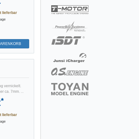
€
t lieferbar
tage
WARENKORB
g vernickelt.
r ca. 7mm. ...
*
€
t lieferbar
tage