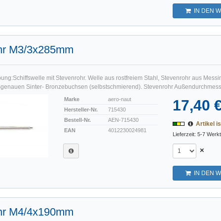
IN DEN 
hr M3/3x285mm
ng:Schiffswelle mit Stevenrohr. Welle aus rostfreiem Stahl, Stevenrohr aus Messin
genauen Sinter- Bronzebuchsen (selbstschmierend). Stevenrohr Außendurchmesse
Marke
aero-naut
17,40 
Hersteller-Nr.
715430
Bestell-Nr.
AEN-715430
Artikel is
EAN
4012230024981
Lieferzeit: 5-7 Werk
×
IN DEN 
hr M4/4x190mm