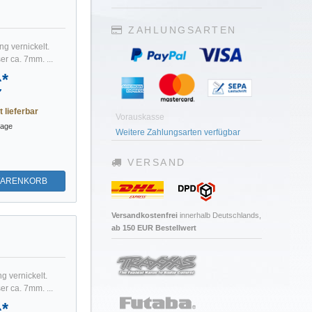
ZAHLUNGSARTEN
g vernickelt.
r ca. 7mm. ...
*
€
t lieferbar
Vorauskasse
tage
Weitere Zahlungsarten verfügbar
VERSAND
WARENKORB
Versandkostenfrei
innerhalb Deutschlands,
ab 150 EUR Bestellwert
g vernickelt.
r ca. 7mm. ...
*