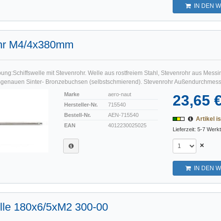
IN DEN 
hr M4/4x380mm
ng:Schiffswelle mit Stevenrohr. Welle aus rostfreiem Stahl, Stevenrohr aus Messin
genauen Sinter- Bronzebuchsen (selbstschmierend). Stevenrohr Außendurchmesse
Marke
aero-naut
23,65 
Hersteller-Nr.
715540
Bestell-Nr.
AEN-715540
Artikel is
EAN
4012230025025
Lieferzeit: 5-7 Werk
×
IN DEN 
lle 180x6/5xM2 300-00