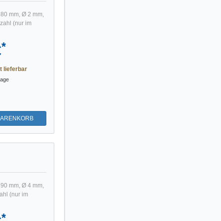
 180 mm, Ø 2 mm,
ahl (nur im
*
€
t lieferbar
tage
WARENKORB
 290 mm, Ø 4 mm,
hl (nur im
*