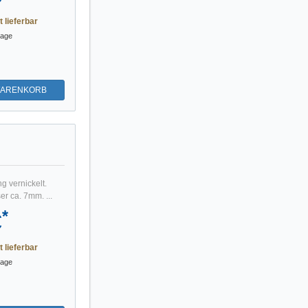
t lieferbar
tage
WARENKORB
g vernickelt.
r ca. 7mm. ...
*
€
t lieferbar
tage