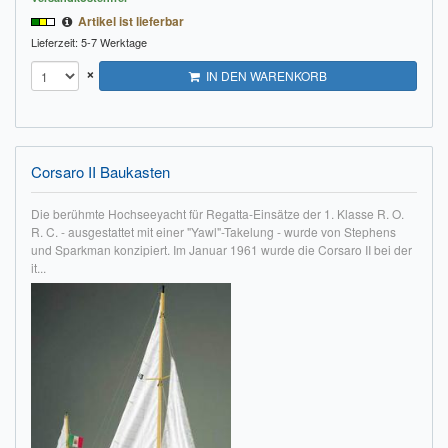
Artikel ist lieferbar
Impressum
Lieferzeit: 5-7 Werktage
×
FAQ
IN DEN WARENKORB
ÜBER UNS
Was wir bieten
Corsaro II Baukasten
Unsere Philosophie
Die berühmte Hochseeyacht für Regatta-Einsätze der 1. Klasse R. O.
R. C. - ausgestattet mit einer "Yawl"-Takelung - wurde von Stephens
KONTAKT
und Sparkman konzipiert. Im Januar 1961 wurde die Corsaro II bei der
it...
MEIN KONTO
WARENKORB