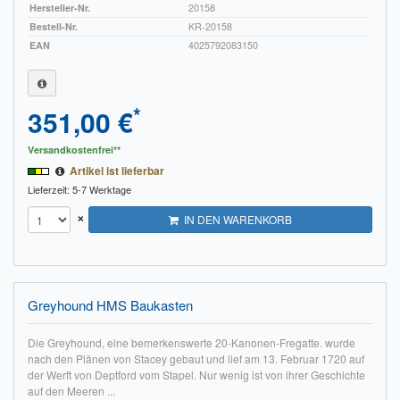
Hersteller-Nr.
20158
Bestell-Nr.
KR-20158
EAN
4025792083150
*
351,00 €
Versandkostenfrei**
Artikel ist lieferbar
Lieferzeit: 5-7 Werktage
×
IN DEN WARENKORB
Greyhound HMS Baukasten
Die Greyhound, eine bemerkenswerte 20-Kanonen-Fregatte. wurde
nach den Plänen von Stacey gebaut und lief am 13. Februar 1720 auf
der Werft von Deptford vom Stapel. Nur wenig ist von ihrer Geschichte
auf den Meeren ...