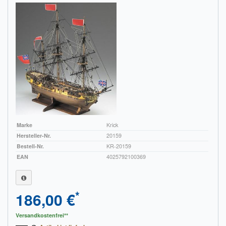
Marke
Krick
Hersteller-Nr.
20159
Bestell-Nr.
KR-20159
EAN
4025792100369
*
186,00 €
Versandkostenfrei**