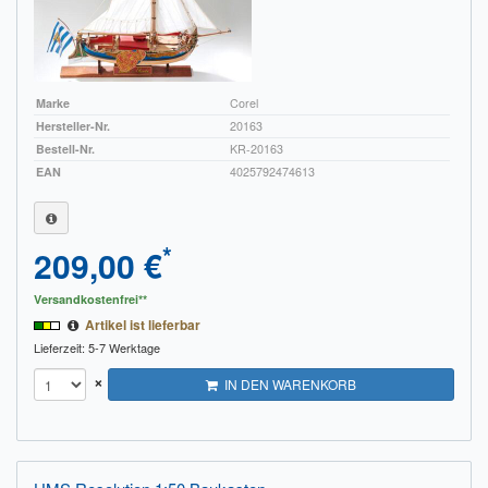
Marke
Corel
Hersteller-Nr.
20163
Bestell-Nr.
KR-20163
EAN
4025792474613
*
209,00 €
Versandkostenfrei**
Artikel ist lieferbar
Lieferzeit: 5-7 Werktage
×
IN DEN WARENKORB