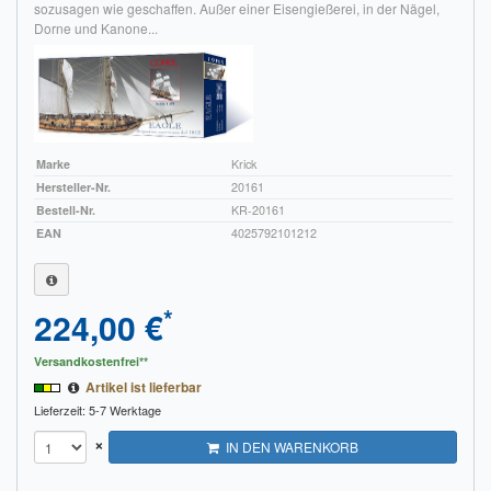
sozusagen wie geschaffen. Außer einer Eisengießerei, in der Nägel,
Dorne und Kanone...
Marke
Krick
Hersteller-Nr.
20161
Bestell-Nr.
KR-20161
EAN
4025792101212
*
224,00 €
Versandkostenfrei**
Artikel ist lieferbar
Lieferzeit: 5-7 Werktage
×
IN DEN WARENKORB