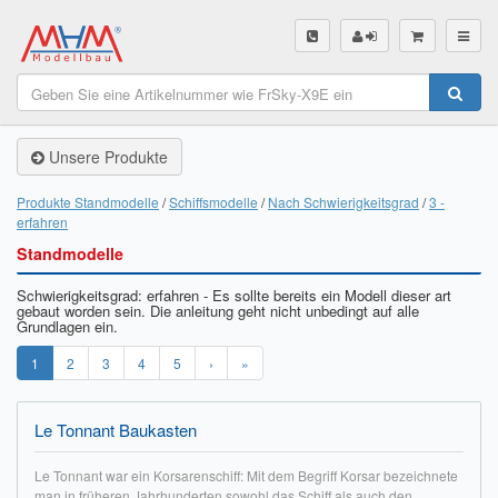
SHOP
Unsere Produkte
Unsere Produkte
Akku Finder
Produkte Standmodelle
Schiffsmodelle
Nach Schwierigkeitsgrad
3 -
erfahren
Servo Finder
Standmodelle
BL-Motor Finder
Schwierigkeitsgrad: erfahren - Es sollte bereits ein Modell dieser art
gebaut worden sein. Die anleitung geht nicht unbedingt auf alle
Grundlagen ein.
Schiffsschrauben Finder
1
2
3
4
5
›
»
Räder Finder
Luftschrauben Finder
Le Tonnant Baukasten
Sendungsverfolgung DHL
Le Tonnant war ein Korsarenschiff: Mit dem Begriff Korsar bezeichnete
man in früheren Jahrhunderten sowohl das Schiff als auch den