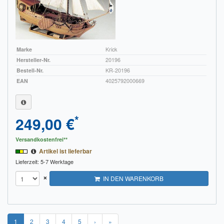
Marke
Krick
Hersteller-Nr.
20196
Bestell-Nr.
KR-20196
EAN
4025792000669
*
249,00 €
Versandkostenfrei**
Artikel ist lieferbar
Lieferzeit: 5-7 Werktage
×
IN DEN WARENKORB
1
2
3
4
5
›
»