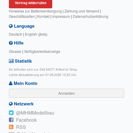
Vertrag widerrufen
Hinweise zur Batterieentsorgung
|
Zahlung und Versand
|
Geschäftszeiten
|
Kontakt
|
Impressum
|
Datenschutzerklärung
Language
Deutsch
|
English (βeta)
Hilfe
Glossar
|
Verfügbarkeitsanzeige
Statistik
Es befinden sich zur Zeit 54077 Artikel im Shop.
Letzte Aktualisierung am 07.08.2026 13:25 Uhr.
Mein Konto
Anmelden
Netzwerk
@MHMModellbau
Facebook
RSS