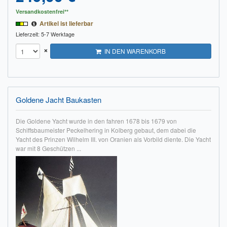
Versandkostenfrei**
Artikel ist lieferbar
Lieferzeit: 5-7 Werktage
×
IN DEN WARENKORB
Goldene Jacht Baukasten
Die Goldene Yacht wurde in den fahren 1678 bis 1679 von
Schiffsbaumeister Peckelhering in Kolberg gebaut, dem dabei die
Yacht des Prinzen Wilhelm III. von Oranien als Vorbild diente. Die Yacht
war mit 8 Geschützen ...