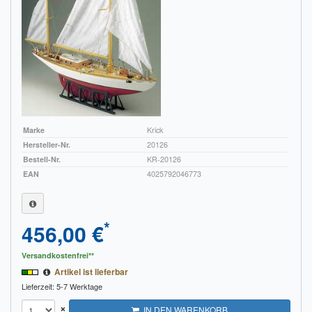
Marke
Krick
Hersteller-Nr.
20126
Bestell-Nr.
KR-20126
EAN
4025792046773
*
456,00 €
Versandkostenfrei**
Artikel ist lieferbar
Lieferzeit: 5-7 Werktage
×
IN DEN WARENKORB