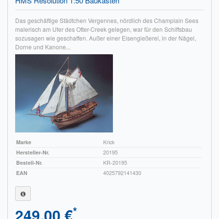
HMS Resolution 1:50 Baukasten
Das geschäftige Städtchen Vergennes, nördlich des Champlain Sees
malerisch am Ufer des Otter-Creek gelegen, war für den Schiffsbau
sozusagen wie geschaffen. Außer einer Eisengießerei, in der Nägel,
Dorne und Kanone...
Marke
Krick
Hersteller-Nr.
20195
Bestell-Nr.
KR-20195
EAN
4025792141430
*
249,00 €