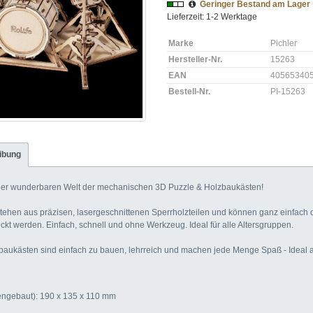
Geringer Bestand am Lager
Lieferzeit: 1-2 Werktage
Marke
Pichler
Hersteller-Nr.
15263
EAN
40565340
Bestell-Nr.
PI-15263
ibung
der wunderbaren Welt der mechanischen 3D Puzzle & Holzbaukästen!
tehen aus präzisen, lasergeschnittenen Sperrholzteilen und können ganz einfach 
t werden. Einfach, schnell und ohne Werkzeug. Ideal für alle Altersgruppen.
aukästen sind einfach zu bauen, lehrreich und machen jede Menge Spaß - Ideal 
gebaut): 190 x 135 x 110 mm