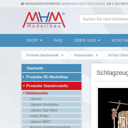
VERSANDKOSTENFREI
INNERHALB DEUTSCHLANDS,
AB € 150 BE
SHOP
FAQ
ÜBER UNS
KONTA
Produkte Standmodelle
Holzbausätze
RoToys Stand
Startseite
Schlagzeug
Produkte RC-Modellbau
Produkte Standmodelle
Holzbausätze
Ugears
Ugears Neuheiten
Ugears Star Wars
Harry Potter
Ugears MINT
RoToys Funktionsmodelle