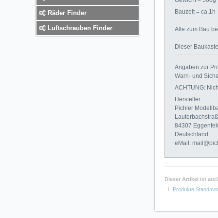
Bauzeit = ca.1h
Räder Finder
Luftschrauben Finder
Alle zum Bau ben
Dieser Baukasten
Angaben zur Pro
Warn- und Siche
ACHTUNG: Nicht 
Hersteller:
Pichler Modell
Lauterbachstra
84307 Eggenfel
Deutschland
eMail: mail@pic
Dieser Artikel ist a
Produkte Standmod