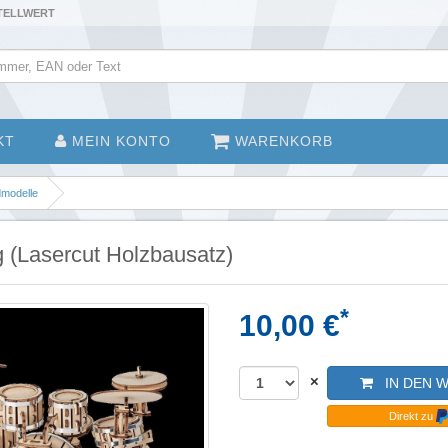
STELLWERT
KT
MEIN KONTO
WARENKORB
modelle
 (Lasercut Holzbausatz)
*
10,00 €
×
IN DEN 
Direkt zu