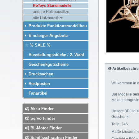
RoToys Standmodelle
andere Holzbausätze
alle Holzbausätze
Produkte Funktionsmodellbau
Einsteiger-Angebote
% SALE %
Ausstellungsstücke / 2. Wahl
Geschenkgutscheine
Artikelbeschre
Drucksachen
Willkommen in 
Restposten
Fanartikel
Die Modelle bes
zusammengesteck
Akku Finder
Unsere 3D Holzb
Geschenk!
Servo Finder
Teile: 246
BL-Motor Finder
Maße (zusammen
Schiffsschrauben Finder
Gewicht = 500g