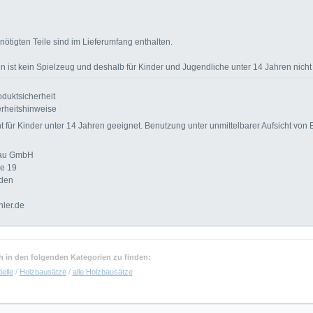
ötigten Teile sind im Lieferumfang enthalten.
 ist kein Spielzeug und deshalb für Kinder und Jugendliche unter 14 Jahren nicht
duktsicherheit
rheitshinweise
für Kinder unter 14 Jahren geeignet. Benutzung unter unmittelbarer Aufsicht von
bau GmbH
ße 19
den
hler.de
uch in den folgenden Kategorien zu finden:
elle
/
Holzbausätze
/
alle Holzbausätze